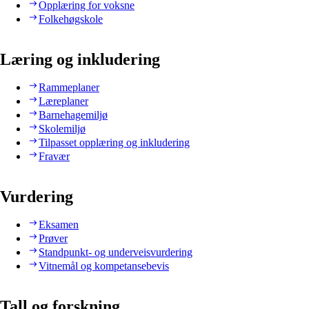
Opplæring for voksne
Folkehøgskole
Læring og inkludering
Rammeplaner
Læreplaner
Barnehagemiljø
Skolemiljø
Tilpasset opplæring og inkludering
Fravær
Vurdering
Eksamen
Prøver
Standpunkt- og underveisvurdering
Vitnemål og kompetansebevis
Tall og forskning