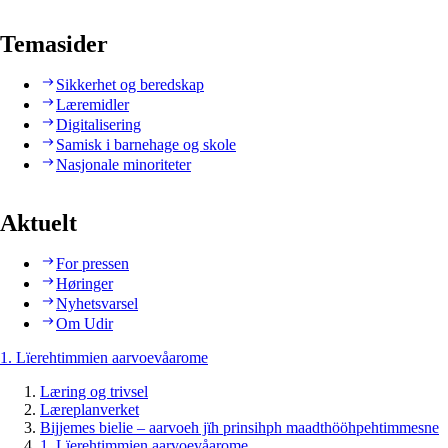
Temasider
Sikkerhet og beredskap
Læremidler
Digitalisering
Samisk i barnehage og skole
Nasjonale minoriteter
Aktuelt
For pressen
Høringer
Nyhetsvarsel
Om Udir
1. Lïerehtimmien aarvoevåarome
Læring og trivsel
Læreplanverket
Bijjemes bielie – aarvoeh jïh prinsihph maadthööhpehtimmesne
1. Lïerehtimmien aarvoevåarome