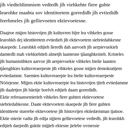
jïh vïedteldimmiem vedtedh jïh viehkehte fïere guhte
learohke maahta sov identiteetem gorredidh jïh evtiedidh
feerhmeles jïh gellievoeten ektievoetesne.
Daajroe mijjen histovrijen jïh kultuvren bïjre lea vihkeles gosse
1.
Lïerehtimmien aarvoevåarome
learohkh dej identiteetem evtiedieh jïh ektievoetem siebriedahkesne
skaepede. Learohkh edtjieh lïeredh dah aarvoeh jïh aerpievuekieh
1.1
Almetjeaarvoe
damtedh mah viehkiehtieh almetjh laantesne tjåanghkenieh. Kristeles
1.2
Identiteete jïh kulturellen gellievoete
jïh humanistihken aarvoe jïh aerpievuekie vihkeles bielie laanten
tjåenghkies kultuvreaerpeste jïh vihkeles gosse mijjen demokratijem
1.3
Laejhtehks ussjedimmie jïh etihkeles vuajnoe
evtiedamme. Saemien kultuvreaerpie lea bielie kultuvreaerpeste
1.4
Skaepiedimmievoeteaavoe, eadtjohkevoete jïh
Nöörjesne. Mijjen ektie kultuvreaerpie lea histovrijen tjïrrh evtiedamme
goerehtimmievæljoe
jïh daaletjen jïh båetije boelvh edtjieh daam gorredidh.
Ektie referaansemierieh vihkeles fïere guhten ektievoetese
1.5
Eatnemem krööhkestidh jïh byjresegoerkesevoete
siebriedahkesne. Daate ektievoetem skaepede jïh fïere guhten
1.6
Demokratije jïh meatanårrome
identiteete stuerebe ektievoetese jïh histovrijen ektiedæmman tjatnoe.
Ektie mierie vadta jïh edtja sijjiem gellievoetese vedtedh, jïh learohkh
edtjieh daejredh guktie mijjieh ektesne jielebe ovmessie