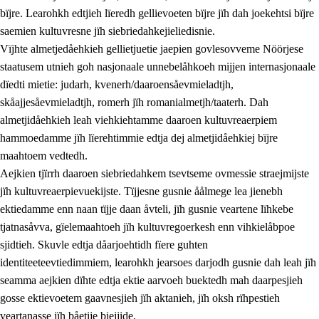
bïjre. Learohkh edtjieh lïeredh gellievoeten bïjre jïh dah joekehtsi bïjre
saemien kultuvresne jïh siebriedahkejieliedisnie.
Vïjhte almetjedåehkieh gellietjuetie jaepien govlesovveme Nöörjese
staatusem utnieh goh nasjonaale unnebelåhkoeh mijjen internasjonaale
dïedti mietie: judarh, kvenerh/daaroensåevmieladtjh,
skåajjesåevmieladtjh, romerh jïh romanialmetjh/taaterh. Dah
almetjidåehkieh leah viehkiehtamme daaroen kultuvreaerpiem
hammoedamme jïh lïerehtimmie edtja dej almetjidåehkiej bïjre
maahtoem vedtedh.
Aejkien tjïrrh daaroen siebriedahkem tsevtseme ovmessie straejmijste
jïh kultuvreaerpievuekijste. Tïjjesne gusnie åålmege lea jienebh
ektiedamme enn naan tïjje daan åvteli, jïh gusnie veartene lïhkebe
tjatnasåvva, gïelemaahtoeh jïh kultuvregoerkesh enn vihkielåbpoe
sjidtieh. Skuvle edtja dåarjoehtidh fïere guhten
identiteeteevtiedimmiem, learohkh jearsoes darjodh gusnie dah leah jïh
seamma aejkien dïhte edtja ektie aarvoeh buektedh mah daarpesjieh
gosse ektievoetem gaavnesjieh jïh aktanieh, jïh oksh rïhpestieh
veartanasse jïh båetije biejjide.