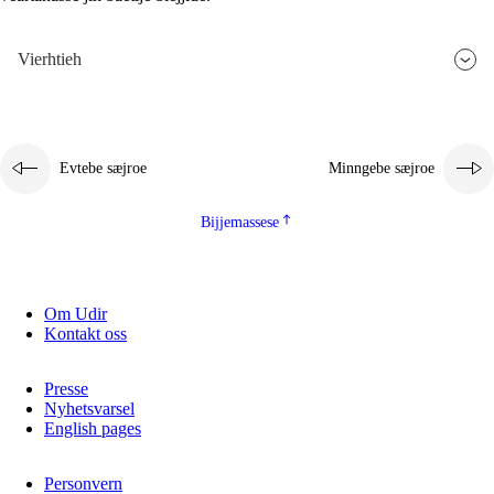
Vierhtieh
Evtebe sæjroe
Minngebe sæjroe
Bijjemassese
Om Udir
Kontakt oss
Presse
Nyhetsvarsel
English pages
Personvern