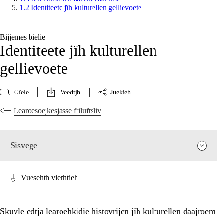
1.2 Identiteete jïh kulturellen gellievoete
Bijjemes bielie
Identiteete jïh kulturellen
gellievoete
Gïele
Veedtjh
Juekieh
Learoesoejkesjasse friluftsliv
Sisvege
Vuesehth vierhtieh
Skuvle edtja learoehkidie histovrijen jïh kulturellen daajroem