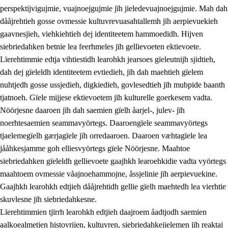
perspektijvigujmie, vuajnoejgujmie jïh jieledevuajnoejgujmie. Mah dah
dååjrehtieh gosse ovmessie kultuvrevuasahtallemh jïh aerpievuekieh
gaavnesjieh, viehkiehtieh dej identiteetem hammoedidh. Hijven
siebriedahken betnie lea feerhmeles jïh gellievoeten ektievoete.
Lïerehtimmie edtja vihtiestidh learohkh jearsoes gïeleutnijh sjidtieh,
dah dej gïeleldh identiteetem evtiedieh, jïh dah maehtieh gïelem
nuhtjedh gosse ussjedieh, digkiedieh, govlesedtieh jïh mubpide baanth
tjatnoeh. Gïele mijjese ektievoetem jïh kulturelle goerkesem vadta.
Nöörjesne daaroen jïh dah saemien gïelh åarjel-, julev- jïh
noerhtesaemien seammavyörtegs. Daaroengïele seammavyörtegs
tjaelemegïelh gærjagïele jïh orredaaroen. Daaroen væhtagïele lea
jååhkesjamme goh elliesvyörtegs gïele Nöörjesne. Maahtoe
siebriedahken gïeleldh gellievoete gaajhkh learoehkidie vadta vyörtegs
maahtoem ovmessie våajnoehammojne, åssjelinie jïh aerpievuekine.
Gaajhkh learohkh edtjieh dååjrehtidh gellie gïelh maehtedh lea vierhtie
skuvlesne jïh siebriedahkesne.
Lïerehtimmien tjïrrh learohkh edtjieh daajroem åadtjodh saemien
aalkoealmetjen histovrijen, kultuvren, siebriedahkejielemen jïh reaktaj