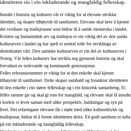
identiteten sin i ein inkluderande og mangfaldig fellesskap.
Innsikt i historia og kulturen vår er viktig for at elevane utviklar
identitet, og skaper tilhøyrsle til samfunnet. Elevane skal lære å kjenne
1.
Verdigrunnlaget i opplæringa
dei verdiane og tradisjonane som bidrar til å samle menneska i landet.
Kristen og humanistisk arv og tradisjon er ein viktig del av den samla
1.1
Menneskeverdet
kulturarven i landet og har spelt ei sentral rolle for utviklinga av
1.2
Identitet og kulturelt mangfald
demokratiet vårt. Den samiske kulturarven er ein del av kulturarven i
Noreg. Vår felles kulturarv har utvikla seg gjennom historia og skal
1.3
Kritisk tenking og etisk bevisstheit
forvaltast av nolevande og kommande generasjonar.
1.4
Skaparglede, engasjement og utforskartrong
Felles referanserammer er viktig for at den enkelte skal kjenne
tilhøyrsle til samfunnet. Dette skaper samhald og forankrar identiteten
1.5
Respekt for naturen og miljøbevisstheit
til den enkelte i ein større fellesskap og i ein historisk samanheng. Ei
1.6
Demokrati og medverknad
felles ramme gir og skal gi rom for mangfald, og elevane skal få innsikt
i korleis vi lever saman med ulike perspektiv, haldningar og syn på
livet. Dei erfaringane elevane får i møte med ulike kulturuttrykk og
tradisjonar, bidrar til å forme identiteten deira. Eit godt samfunn er tufta
på ein inkluderande og mangfaldig fellesskap.