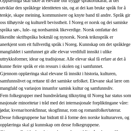
Opplæringa skal sikre at elevane blir trygge språkbrukarar, at dei
utviklar den språklege identiteten sin, og at dei kan bruke språk for å
tenkje, skape meining, kommunisere og knyte band til andre. Språk gir
oss tilhøyrsle og kulturell bevisstheit. I Noreg er norsk og dei samiske
språka sør-, lule- og nordsamisk likeverdige. Norsk omfattar dei
likestilte skriftspråka bokmål og nynorsk. Norsk teiknspråk er
anerkjent som eit fullverdig språk i Noreg. Kunnskap om det språklege
mangfaldet i samfunnet gir alle elevar verdifull innsikt i ulike
uttrykksformer, idear og tradisjonar. Alle elevar skal få erfare at det å
kunne fleire språk er ein ressurs i skolen og i samfunnet.
Gjennom opplæringa skal elevane få innsikt i historia, kulturen,
samfunnslivet og rettane til det samiske urfolket. Elevane skal lære om
mangfald og variasjon innanfor samisk kultur og samfunnsliv.
Fem folkegrupper med hundreårlang tilknyting til Noreg har status som
nasjonale minoritetar i tråd med dei internasjonale forpliktingane våre:
jødar, kvenar/norskfinnar, skogfinnar, rom og romanifolket/taterar.
Desse folkegruppene har bidratt til å forme den norske kulturarven, og
opplæringa skal gi kunnskap om desse folkegruppene.