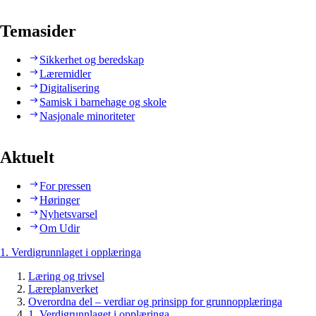
Temasider
Sikkerhet og beredskap
Læremidler
Digitalisering
Samisk i barnehage og skole
Nasjonale minoriteter
Aktuelt
For pressen
Høringer
Nyhetsvarsel
Om Udir
1. Verdigrunnlaget i opplæringa
Læring og trivsel
Læreplanverket
Overordna del – verdiar og prinsipp for grunnopplæringa
1. Verdigrunnlaget i opplæringa