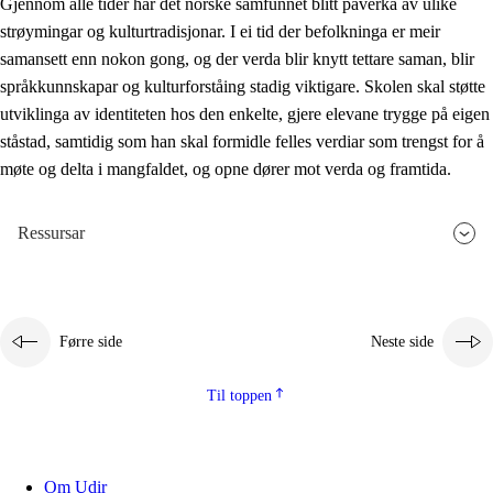
Gjennom alle tider har det norske samfunnet blitt påverka av ulike
strøymingar og kulturtradisjonar. I ei tid der befolkninga er meir
samansett enn nokon gong, og der verda blir knytt tettare saman, blir
språkkunnskapar og kulturforståing stadig viktigare. Skolen skal støtte
utviklinga av identiteten hos den enkelte, gjere elevane trygge på eigen
ståstad, samtidig som han skal formidle felles verdiar som trengst for å
møte og delta i mangfaldet, og opne dører mot verda og framtida.
Ressursar
Førre side
Neste side
Til toppen
Om Udir