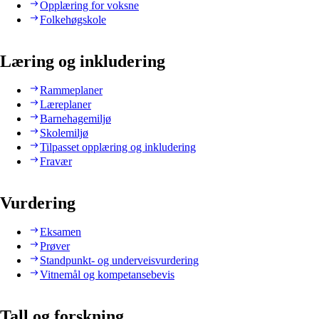
Opplæring for voksne
Folkehøgskole
Læring og inkludering
Rammeplaner
Læreplaner
Barnehagemiljø
Skolemiljø
Tilpasset opplæring og inkludering
Fravær
Vurdering
Eksamen
Prøver
Standpunkt- og underveisvurdering
Vitnemål og kompetansebevis
Tall og forskning