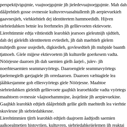
perspektijvigujmie, vuajnoejgujmie jïh jieledevuajnoejgujmie. Mah dah
dååjrehtieh gosse ovmessie kultuvrevuasahtallemh jïh aerpievuekieh
gaavnesjieh, viehkiehtieh dej identiteetem hammoedidh. Hijven
siebriedahken betnie lea feerhmeles jïh gellievoeten ektievoete.
Lïerehtimmie edtja vihtiestidh learohkh jearsoes gïeleutnijh sjidtieh,
dah dej gïeleldh identiteetem evtiedieh, jïh dah maehtieh gïelem
nuhtjedh gosse ussjedieh, digkiedieh, govlesedtieh jïh mubpide baanth
tjatnoeh. Gïele mijjese ektievoetem jïh kulturelle goerkesem vadta.
Nöörjesne daaroen jïh dah saemien gïelh åarjel-, julev- jïh
noerhtesaemien seammavyörtegs. Daaroengïele seammavyörtegs
tjaelemegïelh gærjagïele jïh orredaaroen. Daaroen væhtagïele lea
jååhkesjamme goh elliesvyörtegs gïele Nöörjesne. Maahtoe
siebriedahken gïeleldh gellievoete gaajhkh learoehkidie vadta vyörtegs
maahtoem ovmessie våajnoehammojne, åssjelinie jïh aerpievuekine.
Gaajhkh learohkh edtjieh dååjrehtidh gellie gïelh maehtedh lea vierhtie
skuvlesne jïh siebriedahkesne.
Lïerehtimmien tjïrrh learohkh edtjieh daajroem åadtjodh saemien
aalkoealmetjen histovrijen, kultuvren, siebriedahkejielemen jïh reaktaj