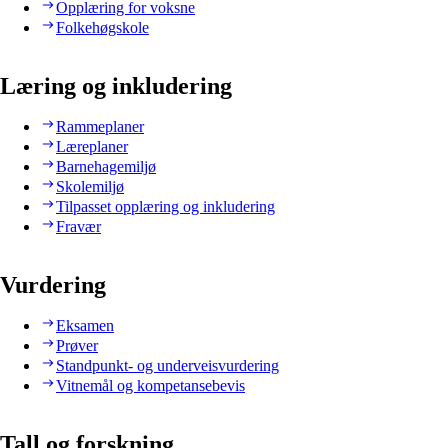
Opplæring for voksne
Folkehøgskole
Læring og inkludering
Rammeplaner
Læreplaner
Barnehagemiljø
Skolemiljø
Tilpasset opplæring og inkludering
Fravær
Vurdering
Eksamen
Prøver
Standpunkt- og underveisvurdering
Vitnemål og kompetansebevis
Tall og forskning