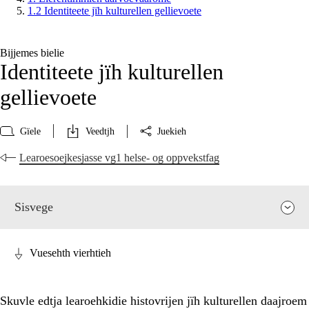
1.2 Identiteete jïh kulturellen gellievoete
Bijjemes bielie
Identiteete jïh kulturellen
gellievoete
Gïele
Veedtjh
Juekieh
Learoesoejkesjasse vg1 helse- og oppvekstfag
Sisvege
Vuesehth vierhtieh
Skuvle edtja learoehkidie histovrijen jïh kulturellen daajroem