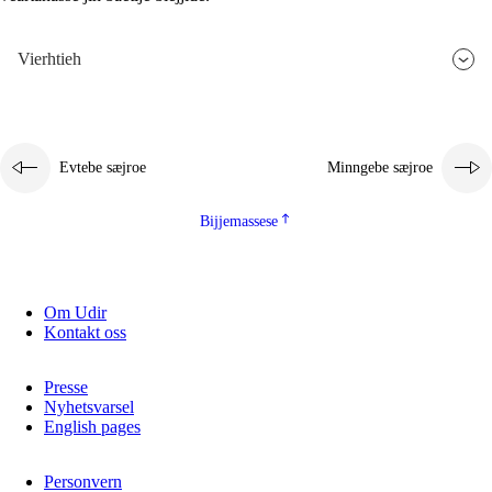
Vierhtieh
Evtebe sæjroe
Minngebe sæjroe
Bijjemassese
Om Udir
Kontakt oss
Presse
Nyhetsvarsel
English pages
Personvern