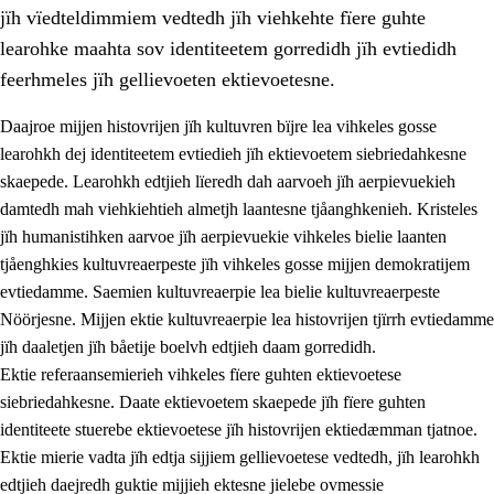
jïh vïedteldimmiem vedtedh jïh viehkehte fïere guhte
learohke maahta sov identiteetem gorredidh jïh evtiedidh
feerhmeles jïh gellievoeten ektievoetesne.
Daajroe mijjen histovrijen jïh kultuvren bïjre lea vihkeles gosse
1.
Lïerehtimmien aarvoevåarome
learohkh dej identiteetem evtiedieh jïh ektievoetem siebriedahkesne
skaepede. Learohkh edtjieh lïeredh dah aarvoeh jïh aerpievuekieh
1.1
Almetjeaarvoe
damtedh mah viehkiehtieh almetjh laantesne tjåanghkenieh. Kristeles
1.2
Identiteete jïh kulturellen gellievoete
jïh humanistihken aarvoe jïh aerpievuekie vihkeles bielie laanten
tjåenghkies kultuvreaerpeste jïh vihkeles gosse mijjen demokratijem
1.3
Laejhtehks ussjedimmie jïh etihkeles vuajnoe
evtiedamme. Saemien kultuvreaerpie lea bielie kultuvreaerpeste
1.4
Skaepiedimmievoeteaavoe, eadtjohkevoete jïh
Nöörjesne. Mijjen ektie kultuvreaerpie lea histovrijen tjïrrh evtiedamme
goerehtimmievæljoe
jïh daaletjen jïh båetije boelvh edtjieh daam gorredidh.
Ektie referaansemierieh vihkeles fïere guhten ektievoetese
1.5
Eatnemem krööhkestidh jïh byjresegoerkesevoete
siebriedahkesne. Daate ektievoetem skaepede jïh fïere guhten
1.6
Demokratije jïh meatanårrome
identiteete stuerebe ektievoetese jïh histovrijen ektiedæmman tjatnoe.
Ektie mierie vadta jïh edtja sijjiem gellievoetese vedtedh, jïh learohkh
edtjieh daejredh guktie mijjieh ektesne jielebe ovmessie