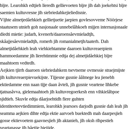
bïjre. Learohkh edtjieh lïeredh gellievoeten bïjre jïh dah joekehtsi bïjre
saemien kultuvresne jïh siebriedahkejieliedisnie.
Vïjhte almetjedåehkieh gellietjuetie jaepien govlesovveme Nöörjese
staatusem utnieh goh nasjonaale unnebelåhkoeh mijjen internasjonaale
dïedti mietie: judarh, kvenerh/daaroensåevmieladtjh,
skåajjesåevmieladtjh, romerh jïh romanialmetjh/taaterh. Dah
almetjidåehkieh leah viehkiehtamme daaroen kultuvreaerpiem
hammoedamme jïh lïerehtimmie edtja dej almetjidåehkiej bïjre
maahtoem vedtedh.
Aejkien tjïrrh daaroen siebriedahkem tsevtseme ovmessie straejmijste
jïh kultuvreaerpievuekijste. Tïjjesne gusnie åålmege lea jienebh
ektiedamme enn naan tïjje daan åvteli, jïh gusnie veartene lïhkebe
tjatnasåvva, gïelemaahtoeh jïh kultuvregoerkesh enn vihkielåbpoe
sjidtieh. Skuvle edtja dåarjoehtidh fïere guhten
identiteeteevtiedimmiem, learohkh jearsoes darjodh gusnie dah leah jïh
seamma aejkien dïhte edtja ektie aarvoeh buektedh mah daarpesjieh
gosse ektievoetem gaavnesjieh jïh aktanieh, jïh oksh rïhpestieh
veartanasse jïh båetije biejjide.