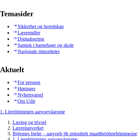
Temasider
Sikkerhet og beredskap
Læremidler
Digitalisering
Samisk i barnehage og skole
Nasjonale minoriteter
Aktuelt
For pressen
Høringer
Nyhetsvarsel
Om Udir
1. Lïerehtimmien aarvoevåarome
Læring og trivsel
Læreplanverket
Bijjemes bielie – aarvoeh jïh prinsihph maadthööhpehtimmesne
1. Lïerehtimmien aarvoevåarome