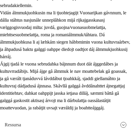
sebrudakiellemin.
Vidán álmmukjuohkusin ma li tjuohtejagijt Vuonarijkan gávnnum, le
dálla stáhtus nasjunále unneplåhkon mijá rijkajgasskasasj
vælggogisvuodaj milta: juvdá, guojna/vuonasuobmelattja,
miehttsesuobmelattja, roma ja romaniálmmuk/táhtara. Dá
álmmukjuohkusa li aj læhkám siegen hábbmimin vuona kultuvraárbev,
ja åhpadusá baktu galggi oahppe diedojt oadtjot dáj álmmukjuohkusij
hárráj.
Ájgij tjadá le vuona sebrudahka bájnnum duot dát ájggedábes ja
kultuvrradábijs. Mijá ájge gå álmmuk le nav moattebelak gå goassak,
ja gå værált tjanáduvvá lávddábut tjoahkkáj, sjaddi giellamáhto ja
kultuvraj dádjadusá ájnnasa. Skåvllå galggá åvddånahttet ájnegattjaj
identitiehtav, dahkat oahppijt jasska ietjasa dilláj, sæmmi båttå gå
galggá gaskostit aktisasj árvojt ma li dárbulattja oassálastátjit
moattevuodan, ja rabátjit uvsajt væráldij ja boahtteájggáj.
Ressursa