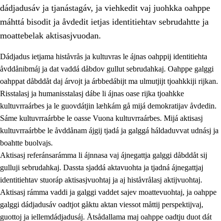
dádjadusáv ja tjanástagáv, ja viehkedit vaj juohkka oahppe
máhttá bisodit ja åvdedit ietjas identitiehtav sebrudahtte ja
moattebelak aktisasjvuodan.
Dádjadus ietjama histåvrås ja kultuvras le ájnas oahppij identitiehta
1.
Åhpadusá árvvovuodo
åvddånibmáj ja dat vaddá dåbdov gullut sebrudahkaj. Oahppe galggi
oahppat dåbddåt daj árvojt ja árbbedábijt ma ulmutjijt tjoahkkiji rijkan.
1.1
Almasjárvvo
Risstalasj ja humanisstalasj dábe li ájnas oase rijka tjoahkke
1.2
Identitiehtta ja kultuvralasj moattevuohta
kultuvrraárbes ja le guovdátjin læhkám gå mijá demokratijav åvdedin.
Sáme kultuvrraárbbe le oasse Vuona kultuvrraárbes. Mijá aktisasj
1.3
Lájttális ájádallam ja estetihkalasj diedulasjvuohta
kultuvrraárbbe le åvddånam ájgij tjadá ja galggá háldaduvvat udnásj ja
1.4
Dahkamávvo, berustibme ja diehtemvájnogisvuohta
boahtte buolvajs.
Aktisasj referánsarámma li ájnnasa vaj ájnegattja galggi dåbddåt sij
1.5
Vieledus luonnduj ja birásdiedulasjvuohta
gulluji sebrudahkaj. Dassta sjaddá aktavuohta ja tjadná ájnegattjaj
1.6
Demokratijja ja oassálasstem
identitiehtav stuoráp aktisasjvuohtaj ja aj histåvrålasj aktijvuohtaj.
Aktisasj rámma vaddi ja galggi vaddet sajev moattevuohtaj, ja oahppe
galggi dádjadusáv oadtjot gåktu aktan viessot måttij perspektijvaj,
guottoj ja iellemdádjadusáj. Åtsådallama maj oahppe oadtju duot dát