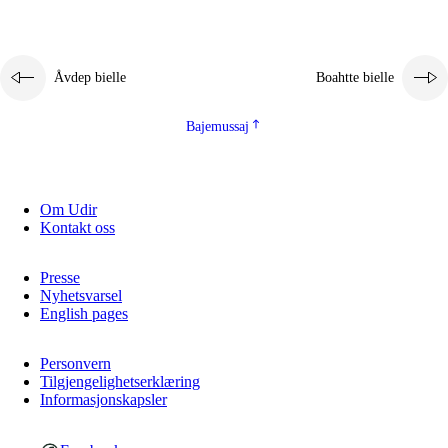
Åvdep bielle
Boahtte bielle
Bajemussaj
Om Udir
Kontakt oss
Presse
Nyhetsvarsel
English pages
Personvern
Tilgjengelighetserklæring
Informasjonskapsler