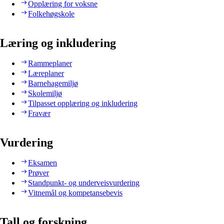
Opplæring for voksne
Folkehøgskole
Læring og inkludering
Rammeplaner
Læreplaner
Barnehagemiljø
Skolemiljø
Tilpasset opplæring og inkludering
Fravær
Vurdering
Eksamen
Prøver
Standpunkt- og underveisvurdering
Vitnemål og kompetansebevis
Tall og forskning