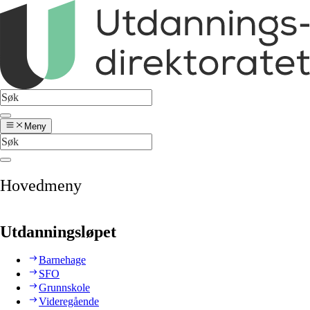
Meny
Hovedmeny
Utdanningsløpet
Barnehage
SFO
Grunnskole
Videregående