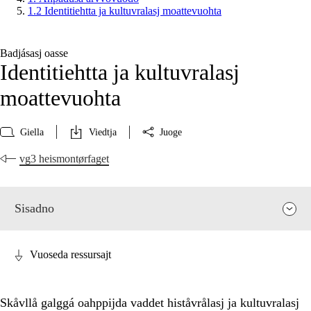
1.2 Identitiehtta ja kultuvralasj moattevuohta
Badjásasj oasse
Identitiehtta ja kultuvralasj
moattevuohta
Giella
Viedtja
Juoge
vg3 heismontørfaget
Sisadno
Vuoseda ressursajt
Skåvllå galggá oahppijda vaddet histåvrålasj ja kultuvralasj