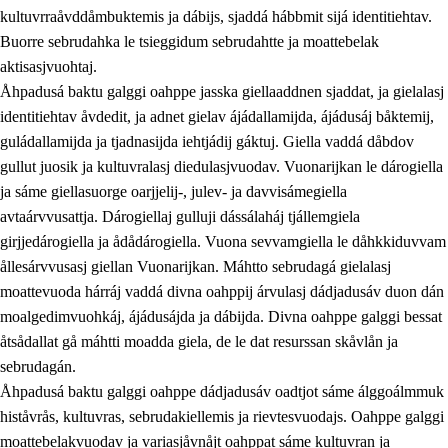
kultuvrraåvddåmbuktemis ja dábijs, sjaddá hábbmit sijá identitiehtav.
Buorre sebrudahka le tsieggidum sebrudahtte ja moattebelak
aktisasjvuohtaj.
Åhpadusá baktu galggi oahppe jasska giellaaddnen sjaddat, ja gielalasj
identitiehtav åvdedit, ja adnet gielav ájádallamijda, ájádusáj båktemij,
guládallamijda ja tjadnasijda iehtjádij gáktuj. Giella vaddá dåbdov
gullut juosik ja kultuvralasj diedulasjvuodav. Vuonarijkan le dárogiella
ja sáme giellasuorge oarjjelij-, julev- ja davvisámegiella
avtaárvvusattja. Dárogiellaj gulluji dássálaháj tjállemgiela
girjjedárogiella ja ådådárogiella. Vuona sevvamgiella le dåhkkiduvvam
ållesárvvusasj giellan Vuonarijkan. Máhtto sebrudagá gielalasj
moattevuoda hárráj vaddá divna oahppij árvulasj dádjadusáv duon dán
moalgedimvuohkáj, ájádusájda ja dábijda. Divna oahppe galggi bessat
åtsådallat gå máhtti moadda giela, de le dat resurssan skåvlån ja
sebrudagán.
Åhpadusá baktu galggi oahppe dádjadusáv oadtjot sáme álggoálmmuk
histåvrås, kultuvras, sebrudakiellemis ja rievtesvuodajs. Oahppe galggi
moattebelakvuodav ja variasjåvnåjt oahppat sáme kultuvran ja