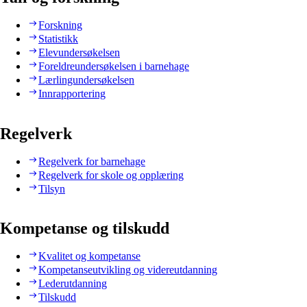
Forskning
Statistikk
Elevundersøkelsen
Foreldreundersøkelsen i barnehage
Lærlingundersøkelsen
Innrapportering
Regelverk
Regelverk for barnehage
Regelverk for skole og opplæring
Tilsyn
Kompetanse og tilskudd
Kvalitet og kompetanse
Kompetanseutvikling og videreutdanning
Lederutdanning
Tilskudd