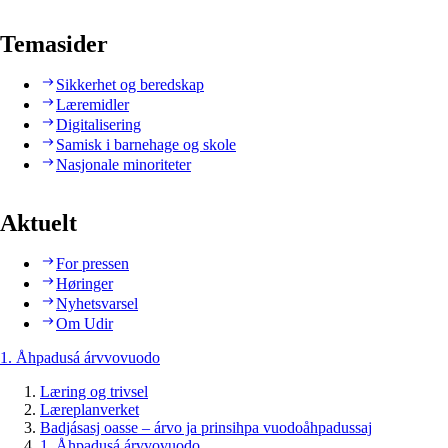
Temasider
Sikkerhet og beredskap
Læremidler
Digitalisering
Samisk i barnehage og skole
Nasjonale minoriteter
Aktuelt
For pressen
Høringer
Nyhetsvarsel
Om Udir
1. Åhpadusá árvvovuodo
Læring og trivsel
Læreplanverket
Badjásasj oasse – árvo ja prinsihpa vuodoåhpadussaj
1. Åhpadusá árvvovuodo