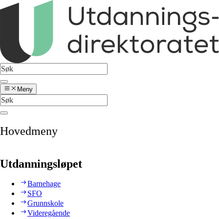
Meny
Hovedmeny
Utdanningsløpet
Barnehage
SFO
Grunnskole
Videregående