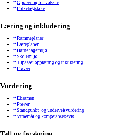
Opplæring for voksne
Folkehøgskole
Læring og inkludering
Rammeplaner
Læreplaner
Barnehagemiljø
Skolemiljø
Tilpasset opplæring og inkludering
Fravær
Vurdering
Eksamen
Prøver
Standpunkt- og underveisvurdering
Vitnemål og kompetansebevis
Tall og forskning