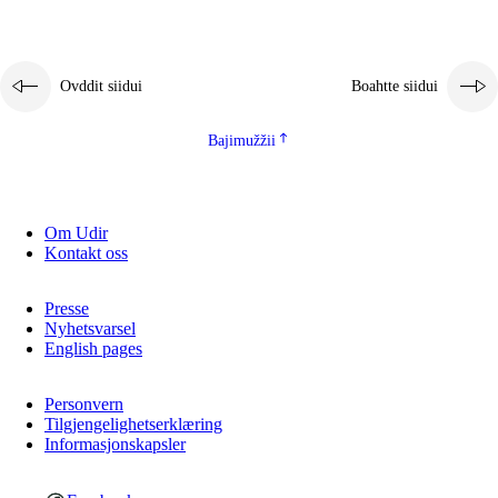
Ovddit siidui
Boahtte siidui
Bajimužžii
Om Udir
Kontakt oss
Presse
Nyhetsvarsel
English pages
Personvern
Tilgjengelighetserklæring
Informasjonskapsler