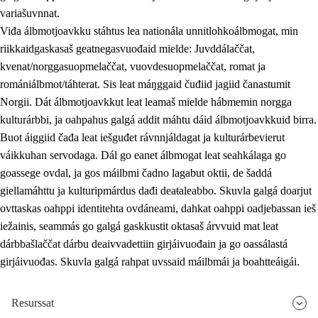
variašuvnnat.
Viđa álbmotjoavkku stáhtus lea nationála unnitlohkoálbmogat, min
riikkaidgaskasaš geatnegasvuođaid mielde: Juvddálaččat,
kvenat/norggasuopmelaččat, vuovdesuopmelaččat, romat ja
romániálbmot/táhterat. Sis leat máŋggaid čuđiid jagiid čanastumit
Norgii. Dát álbmotjoavkkut leat leamaš mielde hábmemin norgga
kulturárbbi, ja oahpahus galgá addit máhtu dáid álbmotjoavkkuid birra.
Buot áiggiid čađa leat iešguđet rávnnjáldagat ja kulturárbevierut
váikkuhan servodaga. Dál go eanet álbmogat leat seahkálaga go
goassege ovdal, ja gos máilbmi čadno lagabut oktii, de šaddá
giellamáhttu ja kulturipmárdus dađi deaŧaleabbo. Skuvla galgá doarjut
ovttaskas oahppi identitehta ovdáneami, dahkat oahppi oadjebassan ieš
iežainis, seammás go galgá gaskkustit oktasaš árvvuid mat leat
dárbbašlaččat dárbu deaivvadettiin girjáivuođain ja go oassálastá
girjáivuođas. Skuvla galgá rahpat uvssaid máilbmái ja boahtteáigái.
Resurssat