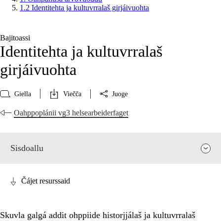
1.2 Identitehta ja kultuvrralaš girjáivuohta
Bajitoassi
Identitehta ja kultuvrralaš
girjáivuohta
Giella
Viečča
Juoge
Oahppoplánii vg3 helsearbeiderfaget
Sisdoallu
Čájet resurssaid
Skuvla galgá addit ohppiide historjjálaš ja kultuvrralaš