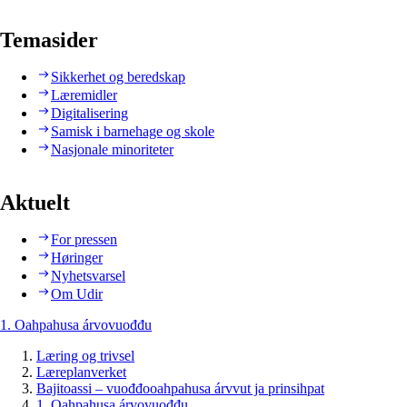
Temasider
Sikkerhet og beredskap
Læremidler
Digitalisering
Samisk i barnehage og skole
Nasjonale minoriteter
Aktuelt
For pressen
Høringer
Nyhetsvarsel
Om Udir
1. Oahpahusa árvovuođđu
Læring og trivsel
Læreplanverket
Bajitoassi – vuođđooahpahusa árvvut ja prinsihpat
1. Oahpahusa árvovuođđu