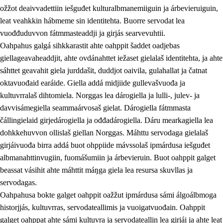
ožžot deaivvadettiin iešguđet kulturalbmanemiiguin ja árbevieruiguin,
leat veahkkin hábmeme sin identitehta. Buorre servodat lea
vuođđuduvvon fátmmasteaddji ja girjás searvevuhtii.
Oahpahus galgá sihkkarastit ahte oahppit šaddet oadjebas
giellageavaheaddjit, ahte ovdánahttet iežaset gielalaš identitehta, ja ahte
sáhttet geavahit giela jurddašit, duddjot oaivila, gulahallat ja čatnat
oktavuođaid earáide. Giella addá midjiide gullevašvuođa ja
kultuvrralaš dihtomiela. Norggas lea dárogiella ja lulli-, julev- ja
davvisámegiella seammaárvosaš gielat. Dárogiella fátmmasta
čállingielaid girjedárogiella ja ođđadárogiella. Dáru mearkagiella lea
dohkkehuvvon ollislaš giellan Norggas. Máhttu servodaga gielalaš
girjáivuođa birra addá buot ohppiide mávssolaš ipmárdusa iešguđet
albmanahttinvugiin, fuomášumiin ja árbevieruin. Buot oahppit galget
beassat vásihit ahte máhttit máŋga giela lea resursa skuvllas ja
servodagas.
Oahpahusa bokte galget oahppit oažžut ipmárdusa sámi álgoálbmoga
historjjás, kultuvrras, servodateallimis ja vuoigatvuođain. Oahppit
galget oahppat ahte sámi kultuvra ja servodateallin lea girjái ja ahte leat