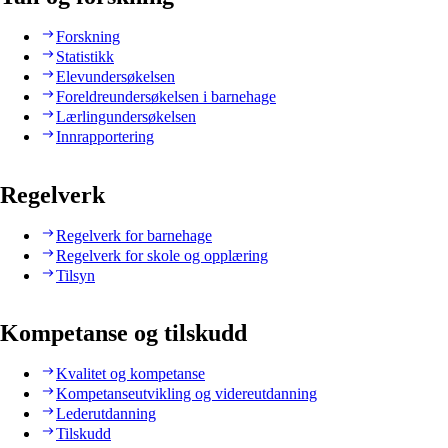
Forskning
Statistikk
Elevundersøkelsen
Foreldreundersøkelsen i barnehage
Lærlingundersøkelsen
Innrapportering
Regelverk
Regelverk for barnehage
Regelverk for skole og opplæring
Tilsyn
Kompetanse og tilskudd
Kvalitet og kompetanse
Kompetanseutvikling og videreutdanning
Lederutdanning
Tilskudd