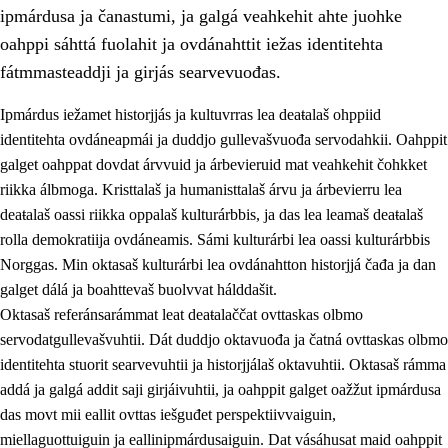
ipmárdusa ja čanastumi, ja galgá veahkehit ahte juohke
oahppi sáhttá fuolahit ja ovdánahttit iežas identitehta
fátmmasteaddji ja girjás searvevuođas.
Ipmárdus iežamet historjjás ja kultuvrras lea deaŧalaš ohppiid
1.
Oahpahusa árvovuođđu
identitehta ovdáneapmái ja duddjo gullevašvuođa servodahkii. Oahppit
galget oahppat dovdat árvvuid ja árbevieruid mat veahkehit čohkket
1.1
Olmmošárvu
riikka álbmoga. Kristtalaš ja humanisttalaš árvu ja árbevierru lea
1.2
Identitehta ja kultuvrralaš girjáivuohta
deaŧalaš oassi riikka oppalaš kulturárbbis, ja das lea leamaš deaŧalaš
rolla demokratiija ovdáneamis. Sámi kulturárbi lea oassi kulturárbbis
1.3
Kritihkalaš jurddašeapmi ja ehtalaš diđolašvuohta
Norggas. Min oktasaš kulturárbi lea ovdánahtton historjjá čađa ja dan
1.4
Hutkanillu, beroštupmi ja suokkardanhuovva
galget dálá ja boahttevaš buolvvat hálddašit.
Oktasaš referánsarámmat leat deaŧalaččat ovttaskas olbmo
1.5
Luondduákten ja birasdiđolašvuohta
servodatgullevašvuhtii. Dát duddjo oktavuođa ja čatná ovttaskas olbmo
1.6
Demokratiija ja mielváikkuheapmi
identitehta stuorit searvevuhtii ja historjjálaš oktavuhtii. Oktasaš rámma
addá ja galgá addit saji girjáivuhtii, ja oahppit galget oažžut ipmárdusa
das movt mii eallit ovttas iešguđet perspektiivvaiguin,
miellaguottuiguin ja eallinipmárdusaiguin. Dat vásáhusat maid oahppit