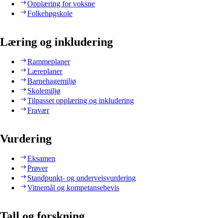
Opplæring for voksne
Folkehøgskole
Læring og inkludering
Rammeplaner
Læreplaner
Barnehagemiljø
Skolemiljø
Tilpasset opplæring og inkludering
Fravær
Vurdering
Eksamen
Prøver
Standpunkt- og underveisvurdering
Vitnemål og kompetansebevis
Tall og forskning