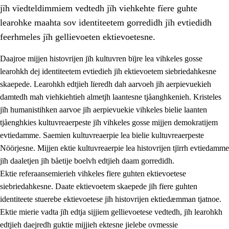
jïh vïedteldimmiem vedtedh jïh viehkehte fïere guhte
learohke maahta sov identiteetem gorredidh jïh evtiedidh
feerhmeles jïh gellievoeten ektievoetesne.
Daajroe mijjen histovrijen jïh kultuvren bïjre lea vihkeles gosse
1.
Lïerehtimmien aarvoevåarome
learohkh dej identiteetem evtiedieh jïh ektievoetem siebriedahkesne
skaepede. Learohkh edtjieh lïeredh dah aarvoeh jïh aerpievuekieh
1.1
Almetjeaarvoe
damtedh mah viehkiehtieh almetjh laantesne tjåanghkenieh. Kristeles
1.2
Identiteete jïh kulturellen gellievoete
jïh humanistihken aarvoe jïh aerpievuekie vihkeles bielie laanten
tjåenghkies kultuvreaerpeste jïh vihkeles gosse mijjen demokratijem
1.3
Laejhtehks ussjedimmie jïh etihkeles vuajnoe
evtiedamme. Saemien kultuvreaerpie lea bielie kultuvreaerpeste
1.4
Skaepiedimmievoeteaavoe, eadtjohkevoete jïh
Nöörjesne. Mijjen ektie kultuvreaerpie lea histovrijen tjïrrh evtiedamme
goerehtimmievæljoe
jïh daaletjen jïh båetije boelvh edtjieh daam gorredidh.
Ektie referaansemierieh vihkeles fïere guhten ektievoetese
1.5
Eatnemem krööhkestidh jïh byjresegoerkesevoete
siebriedahkesne. Daate ektievoetem skaepede jïh fïere guhten
1.6
Demokratije jïh meatanårrome
identiteete stuerebe ektievoetese jïh histovrijen ektiedæmman tjatnoe.
Ektie mierie vadta jïh edtja sijjiem gellievoetese vedtedh, jïh learohkh
edtjieh daejredh guktie mijjieh ektesne jielebe ovmessie