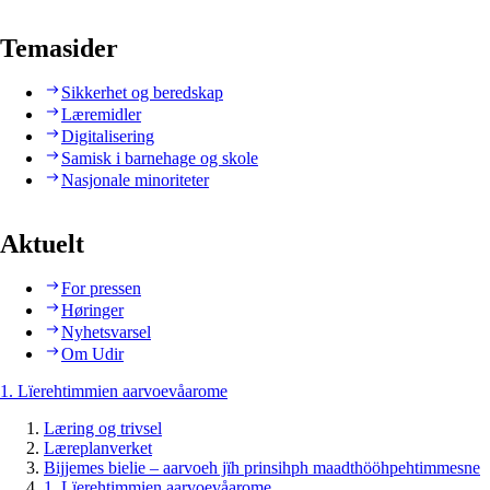
Temasider
Sikkerhet og beredskap
Læremidler
Digitalisering
Samisk i barnehage og skole
Nasjonale minoriteter
Aktuelt
For pressen
Høringer
Nyhetsvarsel
Om Udir
1. Lïerehtimmien aarvoevåarome
Læring og trivsel
Læreplanverket
Bijjemes bielie – aarvoeh jïh prinsihph maadthööhpehtimmesne
1. Lïerehtimmien aarvoevåarome