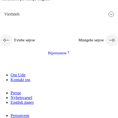
Vierhtieh
Evtebe sæjroe
Minngebe sæjroe
Bijjemassese
Om Udir
Kontakt oss
Presse
Nyhetsvarsel
English pages
Personvern