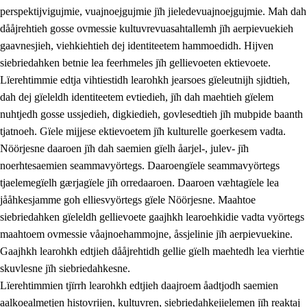
perspektijvigujmie, vuajnoejgujmie jïh jieledevuajnoejgujmie. Mah dah
dååjrehtieh gosse ovmessie kultuvrevuasahtallemh jïh aerpievuekieh
gaavnesjieh, viehkiehtieh dej identiteetem hammoedidh. Hijven
siebriedahken betnie lea feerhmeles jïh gellievoeten ektievoete.
Lïerehtimmie edtja vihtiestidh learohkh jearsoes gïeleutnijh sjidtieh,
dah dej gïeleldh identiteetem evtiedieh, jïh dah maehtieh gïelem
nuhtjedh gosse ussjedieh, digkiedieh, govlesedtieh jïh mubpide baanth
tjatnoeh. Gïele mijjese ektievoetem jïh kulturelle goerkesem vadta.
Nöörjesne daaroen jïh dah saemien gïelh åarjel-, julev- jïh
noerhtesaemien seammavyörtegs. Daaroengïele seammavyörtegs
tjaelemegïelh gærjagïele jïh orredaaroen. Daaroen væhtagïele lea
jååhkesjamme goh elliesvyörtegs gïele Nöörjesne. Maahtoe
siebriedahken gïeleldh gellievoete gaajhkh learoehkidie vadta vyörtegs
maahtoem ovmessie våajnoehammojne, åssjelinie jïh aerpievuekine.
Gaajhkh learohkh edtjieh dååjrehtidh gellie gïelh maehtedh lea vierhtie
skuvlesne jïh siebriedahkesne.
Lïerehtimmien tjïrrh learohkh edtjieh daajroem åadtjodh saemien
aalkoealmetjen histovrijen, kultuvren, siebriedahkejielemen jïh reaktaj