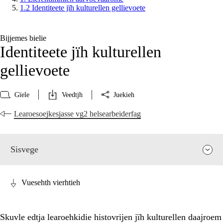
1.2 Identiteete jïh kulturellen gellievoete
Bijjemes bielie
Identiteete jïh kulturellen
gellievoete
Gïele
Veedtjh
Juekieh
Learoesoejkesjasse vg2 helsearbeiderfag
Sisvege
Vuesehth vierhtieh
Skuvle edtja learoehkidie histovrijen jïh kulturellen daajroem