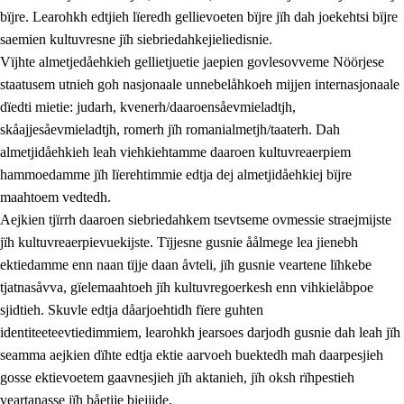
bïjre. Learohkh edtjieh lïeredh gellievoeten bïjre jïh dah joekehtsi bïjre
saemien kultuvresne jïh siebriedahkejieliedisnie.
Vïjhte almetjedåehkieh gellietjuetie jaepien govlesovveme Nöörjese
staatusem utnieh goh nasjonaale unnebelåhkoeh mijjen internasjonaale
dïedti mietie: judarh, kvenerh/daaroensåevmieladtjh,
skåajjesåevmieladtjh, romerh jïh romanialmetjh/taaterh. Dah
almetjidåehkieh leah viehkiehtamme daaroen kultuvreaerpiem
hammoedamme jïh lïerehtimmie edtja dej almetjidåehkiej bïjre
maahtoem vedtedh.
Aejkien tjïrrh daaroen siebriedahkem tsevtseme ovmessie straejmijste
jïh kultuvreaerpievuekijste. Tïjjesne gusnie åålmege lea jienebh
ektiedamme enn naan tïjje daan åvteli, jïh gusnie veartene lïhkebe
tjatnasåvva, gïelemaahtoeh jïh kultuvregoerkesh enn vihkielåbpoe
sjidtieh. Skuvle edtja dåarjoehtidh fïere guhten
identiteeteevtiedimmiem, learohkh jearsoes darjodh gusnie dah leah jïh
seamma aejkien dïhte edtja ektie aarvoeh buektedh mah daarpesjieh
gosse ektievoetem gaavnesjieh jïh aktanieh, jïh oksh rïhpestieh
veartanasse jïh båetije biejjide.