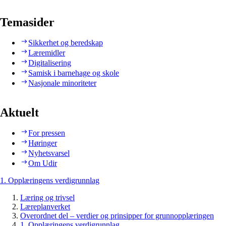
Temasider
Sikkerhet og beredskap
Læremidler
Digitalisering
Samisk i barnehage og skole
Nasjonale minoriteter
Aktuelt
For pressen
Høringer
Nyhetsvarsel
Om Udir
1. Opplæringens verdigrunnlag
Læring og trivsel
Læreplanverket
Overordnet del – verdier og prinsipper for grunnopplæringen
1. Opplæringens verdigrunnlag