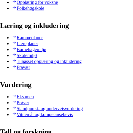
Opplæring for voksne
Folkehøgskole
Læring og inkludering
Rammeplaner
Læreplaner
Barnehagemiljø
Skolemiljø
Tilpasset opplæring og inkludering
Fravær
Vurdering
Eksamen
Prøver
Standpunkt- og underveisvurdering
Vitnemål og kompetansebevis
Tall og forskning