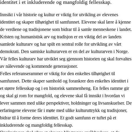
identitet i et inkluderende og mangfoldig fellesskap.
Innsikt i vår historie og kultur er viktig for utvikling av elevenes
identitet og skaper tilhørighet til samfunnet. Elevene skal lære å kjenne
1.
Opplæringens verdigrunnlag
de verdiene og tradisjonene som bidrar til å samle menneskene i landet.
Kristen og humanistisk arv og tradisjon er en viktig del av landets
1.1
Menneskeverdet
samlede kulturarv og har spilt en sentral rolle for utvikling av vårt
1.2
Identitet og kulturelt mangfold
demokrati. Den samiske kulturarven er en del av kulturarven i Norge.
Vår felles kulturarv har utviklet seg gjennom historien og skal forvaltes
1.3
Kritisk tenkning og etisk bevissthet
av nålevende og kommende generasjoner.
1.4
Skaperglede, engasjement og utforskertrang
Felles referanserammer er viktig for den enkeltes tilhørighet til
samfunnet. Dette skaper samhold og forankrer den enkeltes identitet i
1.5
Respekt for naturen og miljøbevissthet
et større fellesskap og i en historisk sammenheng. En felles ramme gir
1.6
Demokrati og medvirkning
og skal gi rom for mangfold, og elevene skal få innsikt i hvordan vi
lever sammen med ulike perspektiver, holdninger og livsanskuelser. De
erfaringene elevene får i møte med ulike kulturuttrykk og tradisjoner,
bidrar til å forme deres identitet. Et godt samfunn er tuftet på et
inkluderende og mangfoldig fellesskap.