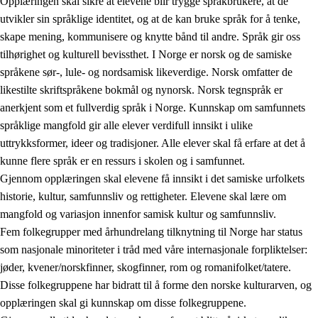
Opplæringen skal sikre at elevene blir trygge språkbrukere, at de
utvikler sin språklige identitet, og at de kan bruke språk for å tenke,
skape mening, kommunisere og knytte bånd til andre. Språk gir oss
tilhørighet og kulturell bevissthet. I Norge er norsk og de samiske
språkene sør-, lule- og nordsamisk likeverdige. Norsk omfatter de
likestilte skriftspråkene bokmål og nynorsk. Norsk tegnspråk er
anerkjent som et fullverdig språk i Norge. Kunnskap om samfunnets
språklige mangfold gir alle elever verdifull innsikt i ulike
uttrykksformer, ideer og tradisjoner. Alle elever skal få erfare at det å
kunne flere språk er en ressurs i skolen og i samfunnet.
Gjennom opplæringen skal elevene få innsikt i det samiske urfolkets
historie, kultur, samfunnsliv og rettigheter. Elevene skal lære om
mangfold og variasjon innenfor samisk kultur og samfunnsliv.
Fem folkegrupper med århundrelang tilknytning til Norge har status
som nasjonale minoriteter i tråd med våre internasjonale forpliktelser:
jøder, kvener/norskfinner, skogfinner, rom og romanifolket/tatere.
Disse folkegruppene har bidratt til å forme den norske kulturarven, og
opplæringen skal gi kunnskap om disse folkegruppene.