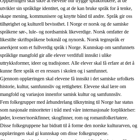
Opplæringen skal sikre at elevene blir trygge språkbrukere, at de
utvikler sin språklige identitet, og at de kan bruke språk for å tenke,
skape mening, kommunisere og knytte bånd til andre. Språk gir oss
tilhørighet og kulturell bevissthet. I Norge er norsk og de samiske
språkene sør-, lule- og nordsamisk likeverdige. Norsk omfatter de
likestilte skriftspråkene bokmål og nynorsk. Norsk tegnspråk er
anerkjent som et fullverdig språk i Norge. Kunnskap om samfunnets
språklige mangfold gir alle elever verdifull innsikt i ulike
uttrykksformer, ideer og tradisjoner. Alle elever skal få erfare at det å
kunne flere språk er en ressurs i skolen og i samfunnet.
Gjennom opplæringen skal elevene få innsikt i det samiske urfolkets
historie, kultur, samfunnsliv og rettigheter. Elevene skal lære om
mangfold og variasjon innenfor samisk kultur og samfunnsliv.
Fem folkegrupper med århundrelang tilknytning til Norge har status
som nasjonale minoriteter i tråd med våre internasjonale forpliktelser:
jøder, kvener/norskfinner, skogfinner, rom og romanifolket/tatere.
Disse folkegruppene har bidratt til å forme den norske kulturarven, og
opplæringen skal gi kunnskap om disse folkegruppene.