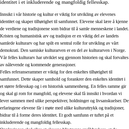
identitet i et inkluderende og mangfoldig fellesskap.
Innsikt i vår historie og kultur er viktig for utvikling av elevenes
identitet og skaper tilhørighet til samfunnet. Elevene skal lære å kjenne
1.
Opplæringens verdigrunnlag
de verdiene og tradisjonene som bidrar til å samle menneskene i landet.
Kristen og humanistisk arv og tradisjon er en viktig del av landets
1.1
Menneskeverdet
samlede kulturarv og har spilt en sentral rolle for utvikling av vårt
1.2
Identitet og kulturelt mangfold
demokrati. Den samiske kulturarven er en del av kulturarven i Norge.
Vår felles kulturarv har utviklet seg gjennom historien og skal forvaltes
1.3
Kritisk tenkning og etisk bevissthet
av nålevende og kommende generasjoner.
1.4
Skaperglede, engasjement og utforskertrang
Felles referanserammer er viktig for den enkeltes tilhørighet til
samfunnet. Dette skaper samhold og forankrer den enkeltes identitet i
1.5
Respekt for naturen og miljøbevissthet
et større fellesskap og i en historisk sammenheng. En felles ramme gir
1.6
Demokrati og medvirkning
og skal gi rom for mangfold, og elevene skal få innsikt i hvordan vi
lever sammen med ulike perspektiver, holdninger og livsanskuelser. De
erfaringene elevene får i møte med ulike kulturuttrykk og tradisjoner,
bidrar til å forme deres identitet. Et godt samfunn er tuftet på et
inkluderende og mangfoldig fellesskap.