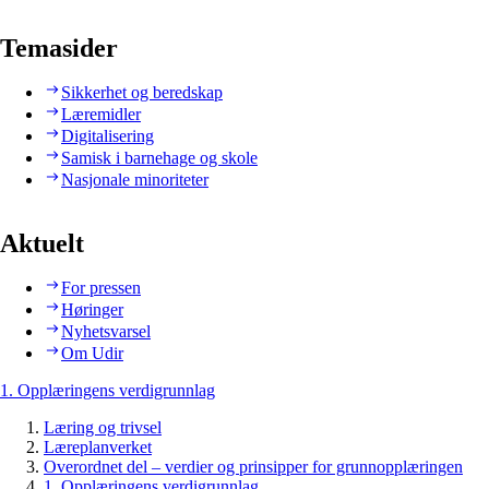
Temasider
Sikkerhet og beredskap
Læremidler
Digitalisering
Samisk i barnehage og skole
Nasjonale minoriteter
Aktuelt
For pressen
Høringer
Nyhetsvarsel
Om Udir
1. Opplæringens verdigrunnlag
Læring og trivsel
Læreplanverket
Overordnet del – verdier og prinsipper for grunnopplæringen
1. Opplæringens verdigrunnlag