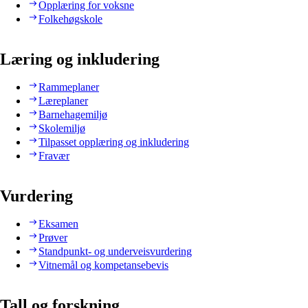
Opplæring for voksne
Folkehøgskole
Læring og inkludering
Rammeplaner
Læreplaner
Barnehagemiljø
Skolemiljø
Tilpasset opplæring og inkludering
Fravær
Vurdering
Eksamen
Prøver
Standpunkt- og underveisvurdering
Vitnemål og kompetansebevis
Tall og forskning