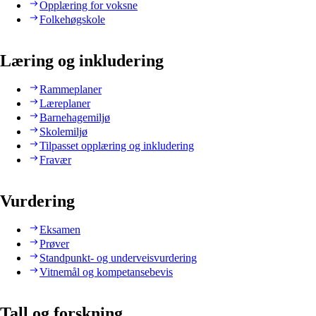
Opplæring for voksne
Folkehøgskole
Læring og inkludering
Rammeplaner
Læreplaner
Barnehagemiljø
Skolemiljø
Tilpasset opplæring og inkludering
Fravær
Vurdering
Eksamen
Prøver
Standpunkt- og underveisvurdering
Vitnemål og kompetansebevis
Tall og forskning