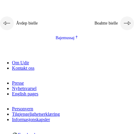
Åvdep bielle
Boahtte bielle
Bajemussaj
Om Udir
Kontakt oss
Presse
Nyhetsvarsel
English pages
Personvern
Tilgjengelighetserklæring
Informasjonskapsler