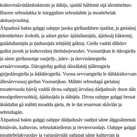
kultuvrraåvddåmbuktemis ja dábijs, sjaddá hábbmit sijá identitiehtav.
Buorre sebrudahka le tsieggidum sebrudahtte ja moattebelak
aktisasjvuohtaj.
Åhpadusá baktu galggi oahppe jasska giellaaddnen sjaddat, ja gielalasj
identitiehtav åvdedit, ja adnet gielav ájádallamijda, ájádusáj båktemij,
guládallamijda ja tjadnasijda iehtjádij gáktuj. Giella vaddá dåbdov
gullut juosik ja kultuvralasj diedulasjvuodav. Vuonarijkan le dárogiella
ja sáme giellasuorge oarjjelij-, julev- ja davvisámegiella
avtaárvvusattja. Dárogiellaj gulluji dássálaháj tjállemgiela
girjjedárogiella ja ådådárogiella. Vuona sevvamgiella le dåhkkiduvvam
ållesárvvusasj giellan Vuonarijkan. Máhtto sebrudagá gielalasj
moattevuoda hárráj vaddá divna oahppij árvulasj dádjadusáv duon dán
moalgedimvuohkáj, ájádusájda ja dábijda. Divna oahppe galggi bessat
åtsådallat gå máhtti moadda giela, de le dat resurssan skåvlån ja
sebrudagán.
Åhpadusá baktu galggi oahppe dádjadusáv oadtjot sáme álggoálmmuk
histåvrås, kultuvras, sebrudakiellemis ja rievtesvuodajs. Oahppe galggi
moattebelakvuodav ja variasjåvnåjt oahppat sáme kultuvran ja