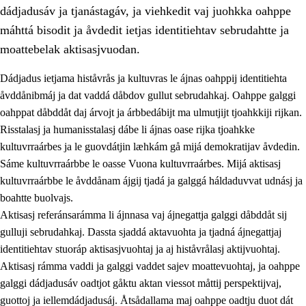
dádjadusáv ja tjanástagáv, ja viehkedit vaj juohkka oahppe
máhttá bisodit ja åvdedit ietjas identitiehtav sebrudahtte ja
moattebelak aktisasjvuodan.
Dádjadus ietjama histåvrås ja kultuvras le ájnas oahppij identitiehta
1.
Åhpadusá árvvovuodo
åvddånibmáj ja dat vaddá dåbdov gullut sebrudahkaj. Oahppe galggi
oahppat dåbddåt daj árvojt ja árbbedábijt ma ulmutjijt tjoahkkiji rijkan.
1.1
Almasjárvvo
Risstalasj ja humanisstalasj dábe li ájnas oase rijka tjoahkke
1.2
Identitiehtta ja kultuvralasj moattevuohta
kultuvrraárbes ja le guovdátjin læhkám gå mijá demokratijav åvdedin.
Sáme kultuvrraárbbe le oasse Vuona kultuvrraárbes. Mijá aktisasj
1.3
Lájttális ájádallam ja estetihkalasj diedulasjvuohta
kultuvrraárbbe le åvddånam ájgij tjadá ja galggá háldaduvvat udnásj ja
1.4
Dahkamávvo, berustibme ja diehtemvájnogisvuohta
boahtte buolvajs.
Aktisasj referánsarámma li ájnnasa vaj ájnegattja galggi dåbddåt sij
1.5
Vieledus luonnduj ja birásdiedulasjvuohta
gulluji sebrudahkaj. Dassta sjaddá aktavuohta ja tjadná ájnegattjaj
1.6
Demokratijja ja oassálasstem
identitiehtav stuoráp aktisasjvuohtaj ja aj histåvrålasj aktijvuohtaj.
Aktisasj rámma vaddi ja galggi vaddet sajev moattevuohtaj, ja oahppe
galggi dádjadusáv oadtjot gåktu aktan viessot måttij perspektijvaj,
guottoj ja iellemdádjadusáj. Åtsådallama maj oahppe oadtju duot dát