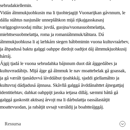
sebrudakiellemin.
Vidán álmmukjuohkusin ma li tjuohtejagijt Vuonarijkan gávnnum, le
dálla stáhtus nasjunále unneplåhkon mijá rijkajgasskasasj
vælggogisvuodaj milta: juvdá, guojna/vuonasuobmelattja,
miehttsesuobmelattja, roma ja romaniálmmuk/táhtara. Dá
álmmukjuohkusa li aj læhkám siegen hábbmimin vuona kultuvraárbev,
ja åhpadusá baktu galggi oahppe diedojt oadtjot dáj álmmukjuohkusij
hárráj.
Ájgij tjadá le vuona sebrudahka bájnnum duot dát ájggedábes ja
kultuvrradábijs. Mijá ájge gå álmmuk le nav moattebelak gå goassak,
ja gå værált tjanáduvvá lávddábut tjoahkkáj, sjaddi giellamáhto ja
kultuvraj dádjadusá ájnnasa. Skåvllå galggá åvddånahttet ájnegattjaj
identitiehtav, dahkat oahppijt jasska ietjasa dilláj, sæmmi båttå gå
galggá gaskostit aktisasj árvojt ma li dárbulattja oassálastátjit
moattevuodan, ja rabátjit uvsajt væráldij ja boahtteájggáj.
Ressursa