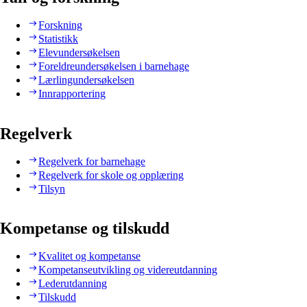
Forskning
Statistikk
Elevundersøkelsen
Foreldreundersøkelsen i barnehage
Lærlingundersøkelsen
Innrapportering
Regelverk
Regelverk for barnehage
Regelverk for skole og opplæring
Tilsyn
Kompetanse og tilskudd
Kvalitet og kompetanse
Kompetanseutvikling og videreutdanning
Lederutdanning
Tilskudd