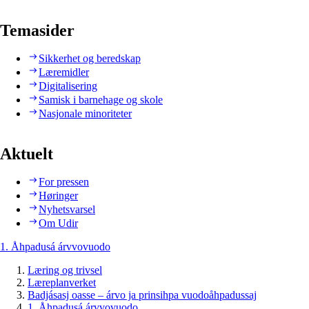
Temasider
Sikkerhet og beredskap
Læremidler
Digitalisering
Samisk i barnehage og skole
Nasjonale minoriteter
Aktuelt
For pressen
Høringer
Nyhetsvarsel
Om Udir
1. Åhpadusá árvvovuodo
Læring og trivsel
Læreplanverket
Badjásasj oasse – árvo ja prinsihpa vuodoåhpadussaj
1. Åhpadusá árvvovuodo