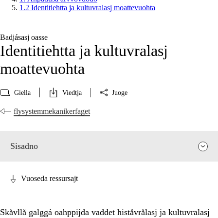
1.2 Identitiehtta ja kultuvralasj moattevuohta
Badjásasj oasse
Identitiehtta ja kultuvralasj
moattevuohta
Giella
Viedtja
Juoge
flysystemmekanikerfaget
Sisadno
Vuoseda ressursajt
Skåvllå galggá oahppijda vaddet histåvrålasj ja kultuvralasj