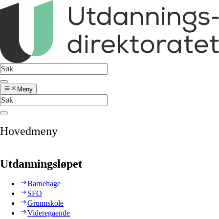
Meny
Hovedmeny
Utdanningsløpet
Barnehage
SFO
Grunnskole
Videregående