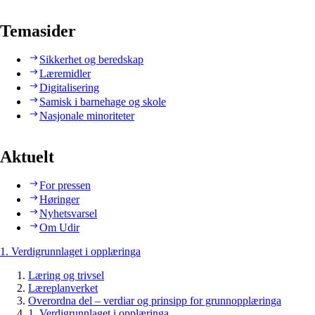
Temasider
Sikkerhet og beredskap
Læremidler
Digitalisering
Samisk i barnehage og skole
Nasjonale minoriteter
Aktuelt
For pressen
Høringer
Nyhetsvarsel
Om Udir
1. Verdigrunnlaget i opplæringa
Læring og trivsel
Læreplanverket
Overordna del – verdiar og prinsipp for grunnopplæringa
1. Verdigrunnlaget i opplæringa