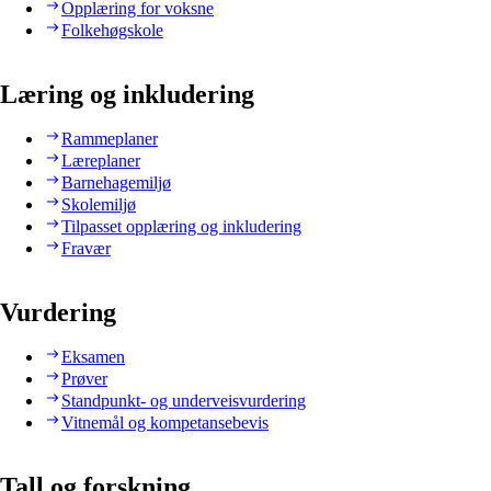
Opplæring for voksne
Folkehøgskole
Læring og inkludering
Rammeplaner
Læreplaner
Barnehagemiljø
Skolemiljø
Tilpasset opplæring og inkludering
Fravær
Vurdering
Eksamen
Prøver
Standpunkt- og underveisvurdering
Vitnemål og kompetansebevis
Tall og forskning