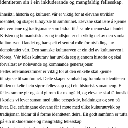
identiteten sin i ein inkluderande og mangfaldig fellesskap.
Innsikt i historia og kulturen vår er viktig for at elevane utviklar
identitet, og skaper tilhøyrsle til samfunnet. Elevane skal lære å kjenne
1.
Verdigrunnlaget i opplæringa
dei verdiane og tradisjonane som bidrar til å samle menneska i landet.
Kristen og humanistisk arv og tradisjon er ein viktig del av den samla
1.1
Menneskeverdet
kulturarven i landet og har spelt ei sentral rolle for utviklinga av
1.2
Identitet og kulturelt mangfald
demokratiet vårt. Den samiske kulturarven er ein del av kulturarven i
Noreg. Vår felles kulturarv har utvikla seg gjennom historia og skal
1.3
Kritisk tenking og etisk bevisstheit
forvaltast av nolevande og kommande generasjonar.
1.4
Skaparglede, engasjement og utforskartrong
Felles referanserammer er viktig for at den enkelte skal kjenne
tilhøyrsle til samfunnet. Dette skaper samhald og forankrar identiteten
1.5
Respekt for naturen og miljøbevisstheit
til den enkelte i ein større fellesskap og i ein historisk samanheng. Ei
1.6
Demokrati og medverknad
felles ramme gir og skal gi rom for mangfald, og elevane skal få innsikt
i korleis vi lever saman med ulike perspektiv, haldningar og syn på
livet. Dei erfaringane elevane får i møte med ulike kulturuttrykk og
tradisjonar, bidrar til å forme identiteten deira. Eit godt samfunn er tufta
på ein inkluderande og mangfaldig fellesskap.