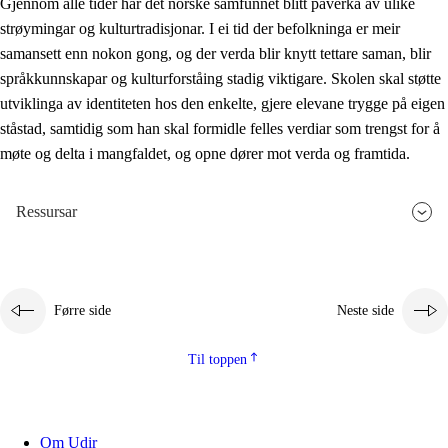
Gjennom alle tider har det norske samfunnet blitt påverka av ulike
strøymingar og kulturtradisjonar. I ei tid der befolkninga er meir
samansett enn nokon gong, og der verda blir knytt tettare saman, blir
språkkunnskapar og kulturforståing stadig viktigare. Skolen skal støtte
utviklinga av identiteten hos den enkelte, gjere elevane trygge på eigen
ståstad, samtidig som han skal formidle felles verdiar som trengst for å
møte og delta i mangfaldet, og opne dører mot verda og framtida.
Ressursar
Førre side
Neste side
Til toppen
Om Udir