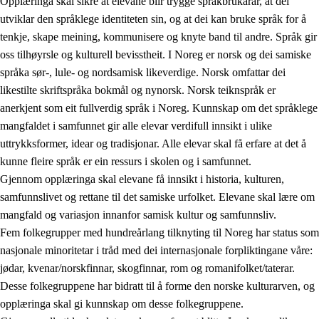
Opplæringa skal sikre at elevane blir trygge språkbrukarar, at dei
utviklar den språklege identiteten sin, og at dei kan bruke språk for å
tenkje, skape meining, kommunisere og knyte band til andre. Språk gir
oss tilhøyrsle og kulturell bevisstheit. I Noreg er norsk og dei samiske
språka sør-, lule- og nordsamisk likeverdige. Norsk omfattar dei
likestilte skriftspråka bokmål og nynorsk. Norsk teiknspråk er
anerkjent som eit fullverdig språk i Noreg. Kunnskap om det språklege
mangfaldet i samfunnet gir alle elevar verdifull innsikt i ulike
uttrykksformer, idear og tradisjonar. Alle elevar skal få erfare at det å
kunne fleire språk er ein ressurs i skolen og i samfunnet.
Gjennom opplæringa skal elevane få innsikt i historia, kulturen,
samfunnslivet og rettane til det samiske urfolket. Elevane skal lære om
mangfald og variasjon innanfor samisk kultur og samfunnsliv.
Fem folkegrupper med hundreårlang tilknyting til Noreg har status som
nasjonale minoritetar i tråd med dei internasjonale forpliktingane våre:
jødar, kvenar/norskfinnar, skogfinnar, rom og romanifolket/taterar.
Desse folkegruppene har bidratt til å forme den norske kulturarven, og
opplæringa skal gi kunnskap om desse folkegruppene.