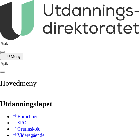
Meny
Hovedmeny
Utdanningsløpet
Barnehage
SFO
Grunnskole
Videregående