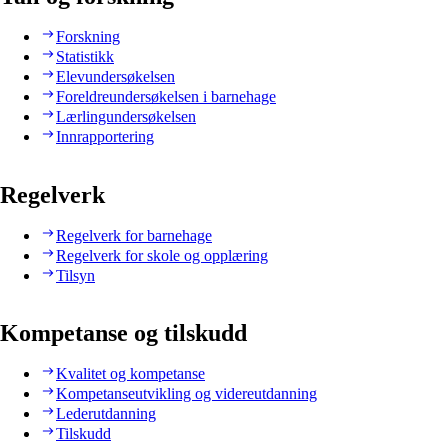
Forskning
Statistikk
Elevundersøkelsen
Foreldreundersøkelsen i barnehage
Lærlingundersøkelsen
Innrapportering
Regelverk
Regelverk for barnehage
Regelverk for skole og opplæring
Tilsyn
Kompetanse og tilskudd
Kvalitet og kompetanse
Kompetanseutvikling og videreutdanning
Lederutdanning
Tilskudd