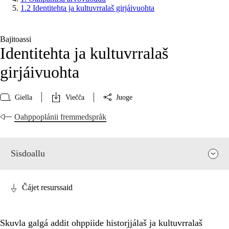
1.2 Identitehta ja kultuvrralaš girjáivuohta
Bajitoassi
Identitehta ja kultuvrralaš
girjáivuohta
Giella
Viečča
Juoge
Oahppoplánii fremmedspråk
Sisdoallu
Čájet resurssaid
Skuvla galgá addit ohppiide historjjálaš ja kultuvrralaš