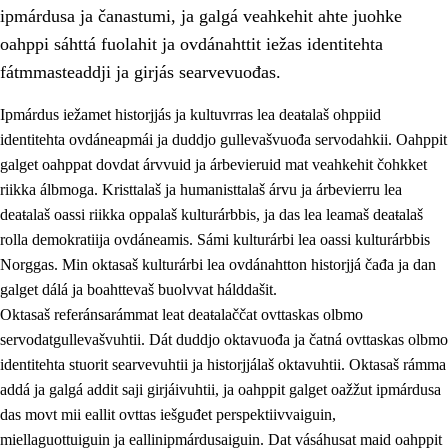
ipmárdusa ja čanastumi, ja galgá veahkehit ahte juohke
oahppi sáhttá fuolahit ja ovdánahttit iežas identitehta
fátmmasteaddji ja girjás searvevuođas.
Ipmárdus iežamet historjjás ja kultuvrras lea deaŧalaš ohppiid
1.
Oahpahusa árvovuođđu
identitehta ovdáneapmái ja duddjo gullevašvuođa servodahkii. Oahppit
galget oahppat dovdat árvvuid ja árbevieruid mat veahkehit čohkket
1.1
Olmmošárvu
riikka álbmoga. Kristtalaš ja humanisttalaš árvu ja árbevierru lea
1.2
Identitehta ja kultuvrralaš girjáivuohta
deaŧalaš oassi riikka oppalaš kulturárbbis, ja das lea leamaš deaŧalaš
rolla demokratiija ovdáneamis. Sámi kulturárbi lea oassi kulturárbbis
1.3
Kritihkalaš jurddašeapmi ja ehtalaš diđolašvuohta
Norggas. Min oktasaš kulturárbi lea ovdánahtton historjjá čađa ja dan
1.4
Hutkanillu, beroštupmi ja suokkardanhuovva
galget dálá ja boahttevaš buolvvat hálddašit.
Oktasaš referánsarámmat leat deaŧalaččat ovttaskas olbmo
1.5
Luondduákten ja birasdiđolašvuohta
servodatgullevašvuhtii. Dát duddjo oktavuođa ja čatná ovttaskas olbmo
1.6
Demokratiija ja mielváikkuheapmi
identitehta stuorit searvevuhtii ja historjjálaš oktavuhtii. Oktasaš rámma
addá ja galgá addit saji girjáivuhtii, ja oahppit galget oažžut ipmárdusa
das movt mii eallit ovttas iešguđet perspektiivvaiguin,
miellaguottuiguin ja eallinipmárdusaiguin. Dat vásáhusat maid oahppit