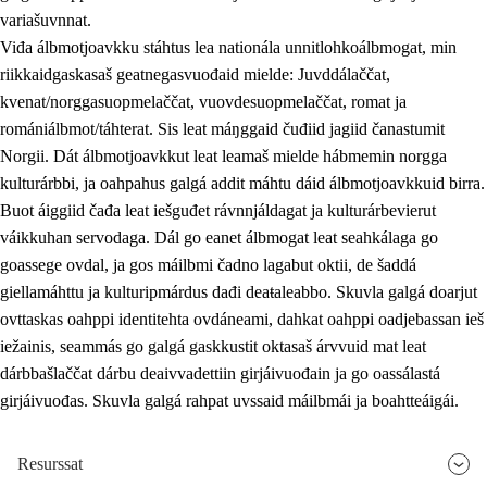
variašuvnnat.
Viđa álbmotjoavkku stáhtus lea nationála unnitlohkoálbmogat, min
riikkaidgaskasaš geatnegasvuođaid mielde: Juvddálaččat,
kvenat/norggasuopmelaččat, vuovdesuopmelaččat, romat ja
romániálbmot/táhterat. Sis leat máŋggaid čuđiid jagiid čanastumit
Norgii. Dát álbmotjoavkkut leat leamaš mielde hábmemin norgga
kulturárbbi, ja oahpahus galgá addit máhtu dáid álbmotjoavkkuid birra.
Buot áiggiid čađa leat iešguđet rávnnjáldagat ja kulturárbevierut
váikkuhan servodaga. Dál go eanet álbmogat leat seahkálaga go
goassege ovdal, ja gos máilbmi čadno lagabut oktii, de šaddá
giellamáhttu ja kulturipmárdus dađi deaŧaleabbo. Skuvla galgá doarjut
ovttaskas oahppi identitehta ovdáneami, dahkat oahppi oadjebassan ieš
iežainis, seammás go galgá gaskkustit oktasaš árvvuid mat leat
dárbbašlaččat dárbu deaivvadettiin girjáivuođain ja go oassálastá
girjáivuođas. Skuvla galgá rahpat uvssaid máilbmái ja boahtteáigái.
Resurssat