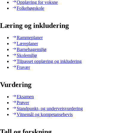
Opplæring for voksne
Folkehøgskole
Læring og inkludering
Rammeplaner
Læreplaner
Barnehagemiljø
Skolemiljø
Tilpasset opplæring og inkludering
Fravær
Vurdering
Eksamen
Prøver
Standpunkt- og underveisvurdering
Vitnemål og kompetansebevis
Tall og forskning