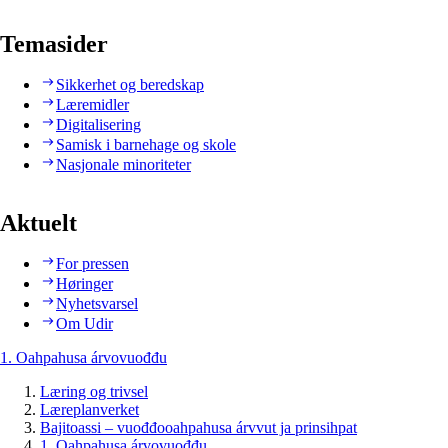
Temasider
Sikkerhet og beredskap
Læremidler
Digitalisering
Samisk i barnehage og skole
Nasjonale minoriteter
Aktuelt
For pressen
Høringer
Nyhetsvarsel
Om Udir
1. Oahpahusa árvovuođđu
Læring og trivsel
Læreplanverket
Bajitoassi – vuođđooahpahusa árvvut ja prinsihpat
1. Oahpahusa árvovuođđu