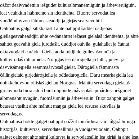
ožžot deaivvadettiin iešguđet kulturalbmanemiiguin ja árbevieruiguin,
leat veahkkin hábmeme sin identitehta. Buorre servodat lea
vuođđuduvvon fátmmasteaddji ja girjás searvevuhtii.
Oahpahus galgá sihkkarastit ahte oahppit šaddet oadjebas
giellageavaheaddjit, ahte ovdánahttet iežaset gielalaš identitehta, ja ahte
sáhttet geavahit giela jurddašit, duddjot oaivila, gulahallat ja čatnat
oktavuođaid earáide. Giella addá midjiide gullevašvuođa ja
kultuvrralaš dihtomiela. Norggas lea dárogiella ja lulli-, julev- ja
davvisámegiella seammaárvosaš gielat. Dárogiella fátmmasta
čállingielaid girjedárogiella ja ođđadárogiella. Dáru mearkagiella lea
dohkkehuvvon ollislaš giellan Norggas. Máhttu servodaga gielalaš
girjáivuođa birra addá buot ohppiide mávssolaš ipmárdusa iešguđet
albmanahttinvugiin, fuomášumiin ja árbevieruin. Buot oahppit galget
beassat vásihit ahte máhttit máŋga giela lea resursa skuvllas ja
servodagas.
Oahpahusa bokte galget oahppit oažžut ipmárdusa sámi álgoálbmoga
historjjás, kultuvrras, servodateallimis ja vuoigatvuođain. Oahppit
galget oahppat ahte sámi kultuvra ja servodateallin lea girjái ja ahte leat