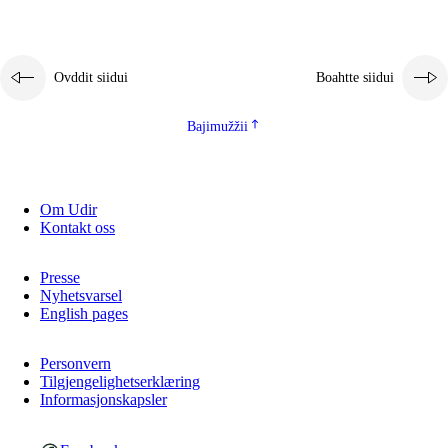
Ovddit siidui
Boahtte siidui
Bajimužžii
Om Udir
Kontakt oss
Presse
Nyhetsvarsel
English pages
Personvern
Tilgjengelighetserklæring
Informasjonskapsler