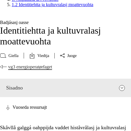
1.2 Identitiehtta ja kultuvralasj moattevuohta
Badjásasj oasse
Identitiehtta ja kultuvralasj
moattevuohta
Giella
Viedtja
Juoge
vg3 energioperatørfaget
Sisadno
Vuoseda ressursajt
Skåvllå galggá oahppijda vaddet histåvrålasj ja kultuvralasj