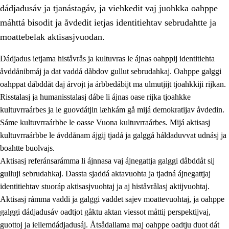
dádjadusáv ja tjanástagáv, ja viehkedit vaj juohkka oahppe
máhttá bisodit ja åvdedit ietjas identitiehtav sebrudahtte ja
moattebelak aktisasjvuodan.
Dádjadus ietjama histåvrås ja kultuvras le ájnas oahppij identitiehta
1.
Åhpadusá árvvovuodo
åvddånibmáj ja dat vaddá dåbdov gullut sebrudahkaj. Oahppe galggi
oahppat dåbddåt daj árvojt ja árbbedábijt ma ulmutjijt tjoahkkiji rijkan.
1.1
Almasjárvvo
Risstalasj ja humanisstalasj dábe li ájnas oase rijka tjoahkke
1.2
Identitiehtta ja kultuvralasj moattevuohta
kultuvrraárbes ja le guovdátjin læhkám gå mijá demokratijav åvdedin.
Sáme kultuvrraárbbe le oasse Vuona kultuvrraárbes. Mijá aktisasj
1.3
Lájttális ájádallam ja estetihkalasj diedulasjvuohta
kultuvrraárbbe le åvddånam ájgij tjadá ja galggá háldaduvvat udnásj ja
1.4
Dahkamávvo, berustibme ja diehtemvájnogisvuohta
boahtte buolvajs.
Aktisasj referánsarámma li ájnnasa vaj ájnegattja galggi dåbddåt sij
1.5
Vieledus luonnduj ja birásdiedulasjvuohta
gulluji sebrudahkaj. Dassta sjaddá aktavuohta ja tjadná ájnegattjaj
1.6
Demokratijja ja oassálasstem
identitiehtav stuoráp aktisasjvuohtaj ja aj histåvrålasj aktijvuohtaj.
Aktisasj rámma vaddi ja galggi vaddet sajev moattevuohtaj, ja oahppe
galggi dádjadusáv oadtjot gåktu aktan viessot måttij perspektijvaj,
guottoj ja iellemdádjadusáj. Åtsådallama maj oahppe oadtju duot dát