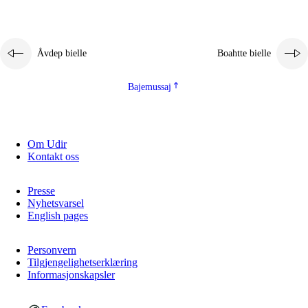
Åvdep bielle
Boahtte bielle
Bajemussaj
Om Udir
Kontakt oss
Presse
Nyhetsvarsel
English pages
Personvern
Tilgjengelighetserklæring
Informasjonskapsler