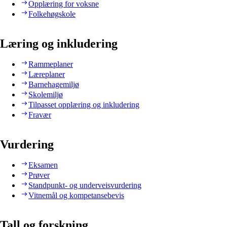
Opplæring for voksne
Folkehøgskole
Læring og inkludering
Rammeplaner
Læreplaner
Barnehagemiljø
Skolemiljø
Tilpasset opplæring og inkludering
Fravær
Vurdering
Eksamen
Prøver
Standpunkt- og underveisvurdering
Vitnemål og kompetansebevis
Tall og forskning