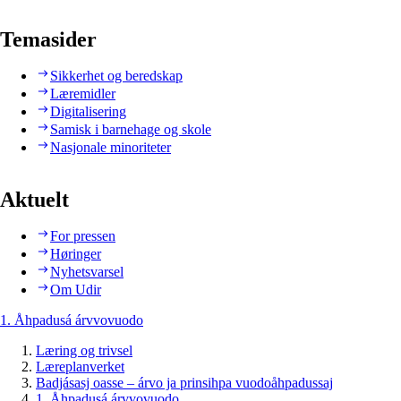
Temasider
Sikkerhet og beredskap
Læremidler
Digitalisering
Samisk i barnehage og skole
Nasjonale minoriteter
Aktuelt
For pressen
Høringer
Nyhetsvarsel
Om Udir
1. Åhpadusá árvvovuodo
Læring og trivsel
Læreplanverket
Badjásasj oasse – árvo ja prinsihpa vuodoåhpadussaj
1. Åhpadusá árvvovuodo