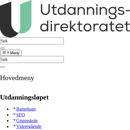
Meny
Hovedmeny
Utdanningsløpet
Barnehage
SFO
Grunnskole
Videregående