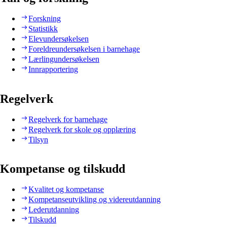
Forskning
Statistikk
Elevundersøkelsen
Foreldreundersøkelsen i barnehage
Lærlingundersøkelsen
Innrapportering
Regelverk
Regelverk for barnehage
Regelverk for skole og opplæring
Tilsyn
Kompetanse og tilskudd
Kvalitet og kompetanse
Kompetanseutvikling og videreutdanning
Lederutdanning
Tilskudd