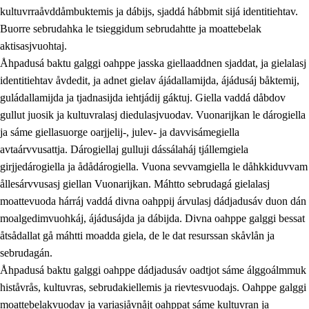
kultuvrraåvddåmbuktemis ja dábijs, sjaddá hábbmit sijá identitiehtav.
Buorre sebrudahka le tsieggidum sebrudahtte ja moattebelak
aktisasjvuohtaj.
Åhpadusá baktu galggi oahppe jasska giellaaddnen sjaddat, ja gielalasj
identitiehtav åvdedit, ja adnet gielav ájádallamijda, ájádusáj båktemij,
guládallamijda ja tjadnasijda iehtjádij gáktuj. Giella vaddá dåbdov
gullut juosik ja kultuvralasj diedulasjvuodav. Vuonarijkan le dárogiella
ja sáme giellasuorge oarjjelij-, julev- ja davvisámegiella
avtaárvvusattja. Dárogiellaj gulluji dássálaháj tjállemgiela
girjjedárogiella ja ådådárogiella. Vuona sevvamgiella le dåhkkiduvvam
ållesárvvusasj giellan Vuonarijkan. Máhtto sebrudagá gielalasj
moattevuoda hárráj vaddá divna oahppij árvulasj dádjadusáv duon dán
moalgedimvuohkáj, ájádusájda ja dábijda. Divna oahppe galggi bessat
åtsådallat gå máhtti moadda giela, de le dat resurssan skåvlån ja
sebrudagán.
Åhpadusá baktu galggi oahppe dádjadusáv oadtjot sáme álggoálmmuk
histåvrås, kultuvras, sebrudakiellemis ja rievtesvuodajs. Oahppe galggi
moattebelakvuodav ja variasjåvnåjt oahppat sáme kultuvran ja