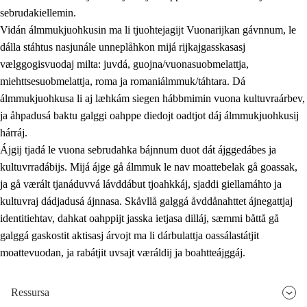
sebrudakiellemin.
Vidán álmmukjuohkusin ma li tjuohtejagijt Vuonarijkan gávnnum, le
dálla stáhtus nasjunále unneplåhkon mijá rijkajgasskasasj
vælggogisvuodaj milta: juvdá, guojna/vuonasuobmelattja,
miehttsesuobmelattja, roma ja romaniálmmuk/táhtara. Dá
álmmukjuohkusa li aj læhkám siegen hábbmimin vuona kultuvraárbev,
ja åhpadusá baktu galggi oahppe diedojt oadtjot dáj álmmukjuohkusij
hárráj.
Ájgij tjadá le vuona sebrudahka bájnnum duot dát ájggedábes ja
kultuvrradábijs. Mijá ájge gå álmmuk le nav moattebelak gå goassak,
ja gå værált tjanáduvvá lávddábut tjoahkkáj, sjaddi giellamáhto ja
kultuvraj dádjadusá ájnnasa. Skåvllå galggá åvddånahttet ájnegattjaj
identitiehtav, dahkat oahppijt jasska ietjasa dilláj, sæmmi båttå gå
galggá gaskostit aktisasj árvojt ma li dárbulattja oassálastátjit
moattevuodan, ja rabátjit uvsajt væráldij ja boahtteájggáj.
Ressursa