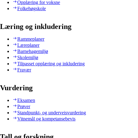
Opplæring for voksne
Folkehøgskole
Læring og inkludering
Rammeplaner
Læreplaner
Barnehagemiljø
Skolemiljø
Tilpasset opplæring og inkludering
Fravær
Vurdering
Eksamen
Prøver
Standpunkt- og underveisvurdering
Vitnemål og kompetansebevis
Tall og forskning