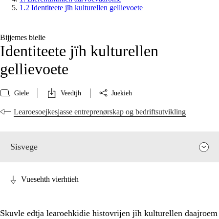
1.2 Identiteete jïh kulturellen gellievoete
Bijjemes bielie
Identiteete jïh kulturellen
gellievoete
Gïele
Veedtjh
Juekieh
Learoesoejkesjasse entreprenørskap og bedriftsutvikling
Sisvege
Vuesehth vierhtieh
Skuvle edtja learoehkidie histovrijen jïh kulturellen daajroem