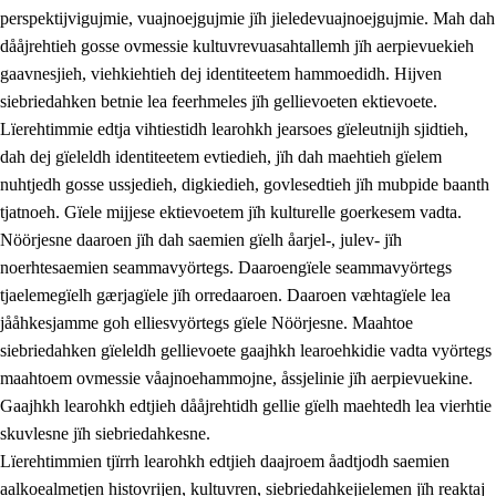
perspektijvigujmie, vuajnoejgujmie jïh jieledevuajnoejgujmie. Mah dah
dååjrehtieh gosse ovmessie kultuvrevuasahtallemh jïh aerpievuekieh
gaavnesjieh, viehkiehtieh dej identiteetem hammoedidh. Hijven
siebriedahken betnie lea feerhmeles jïh gellievoeten ektievoete.
Lïerehtimmie edtja vihtiestidh learohkh jearsoes gïeleutnijh sjidtieh,
dah dej gïeleldh identiteetem evtiedieh, jïh dah maehtieh gïelem
nuhtjedh gosse ussjedieh, digkiedieh, govlesedtieh jïh mubpide baanth
tjatnoeh. Gïele mijjese ektievoetem jïh kulturelle goerkesem vadta.
Nöörjesne daaroen jïh dah saemien gïelh åarjel-, julev- jïh
noerhtesaemien seammavyörtegs. Daaroengïele seammavyörtegs
tjaelemegïelh gærjagïele jïh orredaaroen. Daaroen væhtagïele lea
jååhkesjamme goh elliesvyörtegs gïele Nöörjesne. Maahtoe
siebriedahken gïeleldh gellievoete gaajhkh learoehkidie vadta vyörtegs
maahtoem ovmessie våajnoehammojne, åssjelinie jïh aerpievuekine.
Gaajhkh learohkh edtjieh dååjrehtidh gellie gïelh maehtedh lea vierhtie
skuvlesne jïh siebriedahkesne.
Lïerehtimmien tjïrrh learohkh edtjieh daajroem åadtjodh saemien
aalkoealmetjen histovrijen, kultuvren, siebriedahkejielemen jïh reaktaj