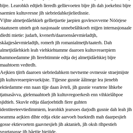
bïjre. Learohkh edtjieh lïeredh gellievoeten bïjre jïh dah joekehtsi bïjre
saemien kultuvresne jïh siebriedahkejieliedisnie.
Vïjhte almetjedåehkieh gellietjuetie jaepien govlesovveme Nöörjese
staatusem utnieh goh nasjonaale unnebelåhkoeh mijjen internasjonaale
dïedti mietie: judarh, kvenerh/daaroensåevmieladtjh,
skåajjesåevmieladtjh, romerh jïh romanialmetjh/taaterh. Dah
almetjidåehkieh leah viehkiehtamme daaroen kultuvreaerpiem
hammoedamme jïh lïerehtimmie edtja dej almetjidåehkiej bïjre
maahtoem vedtedh.
Aejkien tjïrrh daaroen siebriedahkem tsevtseme ovmessie straejmijste
jïh kultuvreaerpievuekijste. Tïjjesne gusnie åålmege lea jienebh
ektiedamme enn naan tïjje daan åvteli, jïh gusnie veartene lïhkebe
tjatnasåvva, gïelemaahtoeh jïh kultuvregoerkesh enn vihkielåbpoe
sjidtieh. Skuvle edtja dåarjoehtidh fïere guhten
identiteeteevtiedimmiem, learohkh jearsoes darjodh gusnie dah leah jïh
seamma aejkien dïhte edtja ektie aarvoeh buektedh mah daarpesjieh
gosse ektievoetem gaavnesjieh jïh aktanieh, jïh oksh rïhpestieh
veartanasse jïh båetije biejjide.