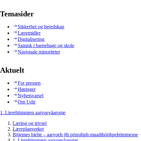
Temasider
Sikkerhet og beredskap
Læremidler
Digitalisering
Samisk i barnehage og skole
Nasjonale minoriteter
Aktuelt
For pressen
Høringer
Nyhetsvarsel
Om Udir
1. Lïerehtimmien aarvoevåarome
Læring og trivsel
Læreplanverket
Bijjemes bielie – aarvoeh jïh prinsihph maadthööhpehtimmesne
1. Lïerehtimmien aarvoevåarome