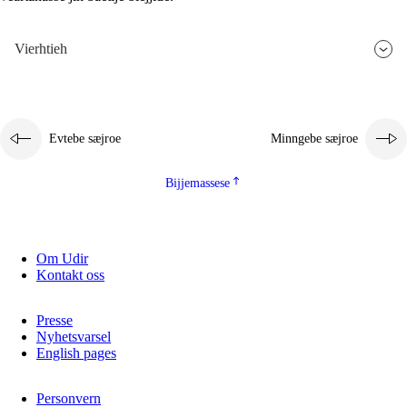
Vierhtieh
Evtebe sæjroe
Minngebe sæjroe
Bijjemassese
Om Udir
Kontakt oss
Presse
Nyhetsvarsel
English pages
Personvern