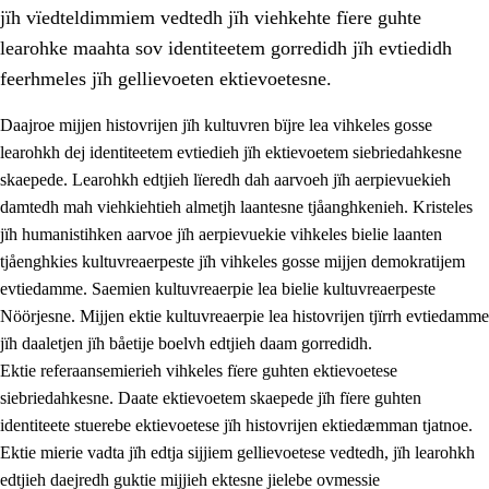
jïh vïedteldimmiem vedtedh jïh viehkehte fïere guhte
learohke maahta sov identiteetem gorredidh jïh evtiedidh
feerhmeles jïh gellievoeten ektievoetesne.
Daajroe mijjen histovrijen jïh kultuvren bïjre lea vihkeles gosse
1.
Lïerehtimmien aarvoevåarome
learohkh dej identiteetem evtiedieh jïh ektievoetem siebriedahkesne
skaepede. Learohkh edtjieh lïeredh dah aarvoeh jïh aerpievuekieh
1.1
Almetjeaarvoe
damtedh mah viehkiehtieh almetjh laantesne tjåanghkenieh. Kristeles
1.2
Identiteete jïh kulturellen gellievoete
jïh humanistihken aarvoe jïh aerpievuekie vihkeles bielie laanten
tjåenghkies kultuvreaerpeste jïh vihkeles gosse mijjen demokratijem
1.3
Laejhtehks ussjedimmie jïh etihkeles vuajnoe
evtiedamme. Saemien kultuvreaerpie lea bielie kultuvreaerpeste
1.4
Skaepiedimmievoeteaavoe, eadtjohkevoete jïh
Nöörjesne. Mijjen ektie kultuvreaerpie lea histovrijen tjïrrh evtiedamme
goerehtimmievæljoe
jïh daaletjen jïh båetije boelvh edtjieh daam gorredidh.
Ektie referaansemierieh vihkeles fïere guhten ektievoetese
1.5
Eatnemem krööhkestidh jïh byjresegoerkesevoete
siebriedahkesne. Daate ektievoetem skaepede jïh fïere guhten
1.6
Demokratije jïh meatanårrome
identiteete stuerebe ektievoetese jïh histovrijen ektiedæmman tjatnoe.
Ektie mierie vadta jïh edtja sijjiem gellievoetese vedtedh, jïh learohkh
edtjieh daejredh guktie mijjieh ektesne jielebe ovmessie