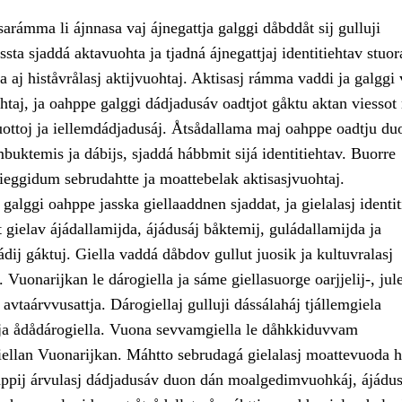
sarámma li ájnnasa vaj ájnegattja galggi dåbddåt sij gulluji
sta sjaddá aktavuohta ja tjadná ájnegattjaj identitiehtav stuor
ja aj histåvrålasj aktijvuohtaj. Aktisasj rámma vaddi ja galggi
taj, ja oahppe galggi dádjadusáv oadtjot gåktu aktan viessot 
uottoj ja iellemdádjadusáj. Åtsådallama maj oahppe oadtju duo
uktemis ja dábijs, sjaddá hábbmit sijá identitiehtav. Buorre
ieggidum sebrudahtte ja moattebelak aktisasjvuohtaj.
alggi oahppe jasska giellaaddnen sjaddat, ja gielalasj identit
t gielav ájádallamijda, ájádusáj båktemij, guládallamijda ja
jádij gáktuj. Giella vaddá dåbdov gullut juosik ja kultuvralasj
 Vuonarijkan le dárogiella ja sáme giellasuorge oarjjelij-, jule
avtaárvvusattja. Dárogiellaj gulluji dássálaháj tjállemgiela
a ja ådådárogiella. Vuona sevvamgiella le dåhkkiduvvam
iellan Vuonarijkan. Máhtto sebrudagá gielalasj moattevuoda h
ppij árvulasj dádjadusáv duon dán moalgedimvuohkáj, ájádus