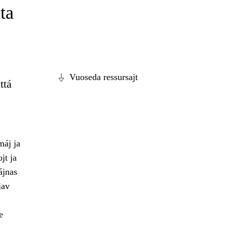
ta
Vuoseda ressursajt
ttá
máj ja
jt ja
ájnas
jav
e