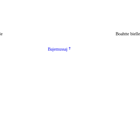
le
Boahtte biell
Bajemussaj