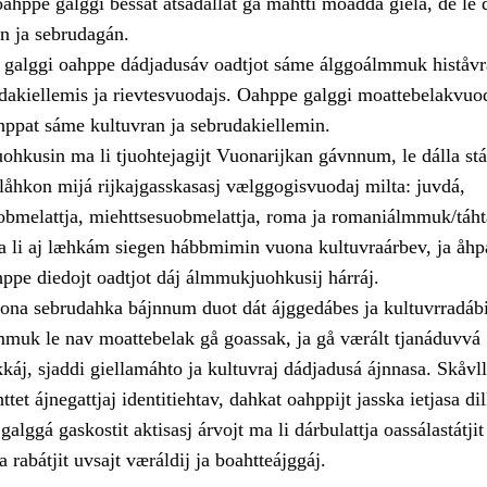
ahppe galggi bessat åtsådallat gå máhtti moadda giela, de le 
ån ja sebrudagán.
galggi oahppe dádjadusáv oadtjot sáme álggoálmmuk histåvr
udakiellemis ja rievtesvuodajs. Oahppe galggi moattebelakvuo
ahppat sáme kultuvran ja sebrudakiellemin.
hkusin ma li tjuohtejagijt Vuonarijkan gávnnum, le dálla stá
låhkon mijá rijkajgasskasasj vælggogisvuodaj milta: juvdá,
bmelattja, miehttsesuobmelattja, roma ja romaniálmmuk/táht
li aj læhkám siegen hábbmimin vuona kultuvraárbev, ja åhp
hppe diedojt oadtjot dáj álmmukjuohkusij hárráj.
vuona sebrudahka bájnnum duot dát ájggedábes ja kultuvrradábi
mmuk le nav moattebelak gå goassak, ja gå værált tjanáduvvá
káj, sjaddi giellamáhto ja kultuvraj dádjadusá ájnnasa. Skåvl
et ájnegattjaj identitiehtav, dahkat oahppijt jasska ietjasa dil
alggá gaskostit aktisasj árvojt ma li dárbulattja oassálastátjit
 rabátjit uvsajt væráldij ja boahtteájggáj.