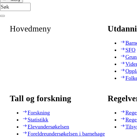
Hovedmeny
Utdanni
Barn
SFO
Grun
Vide
Oppl
Folk
Tall og forskning
Regelve
Forskning
Rege
Statistikk
Rege
Elevundersøkelsen
Tilsy
Foreldreundersøkelsen i barnehage