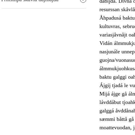
dábijda. Divna o
resurssan skåvl
Åhpadusá baktu 
kultuvras, sebr
variasjåvnåjt o
Vidán álmmukjuo
nasjunále unnep
guojna/vuonasuo
álmmukjuohkusa 
baktu galggi oa
Ájgij tjadá le 
Mijá ájge gå ál
lávddábut tjoahk
galggá åvddånahtt
sæmmi båttå gå g
moattevuodan, ja