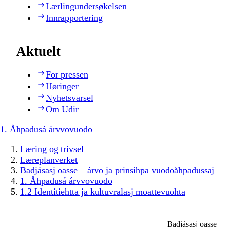
Lærlingundersøkelsen
Innrapportering
Aktuelt
For pressen
Høringer
Nyhetsvarsel
Om Udir
1. Åhpadusá árvvovuodo
Læring og trivsel
Læreplanverket
Badjásasj oasse – árvo ja prinsihpa vuodoåhpadussaj
1. Åhpadusá árvvovuodo
1.2 Identitiehtta ja kultuvralasj moattevuohta
Badjásasj oasse