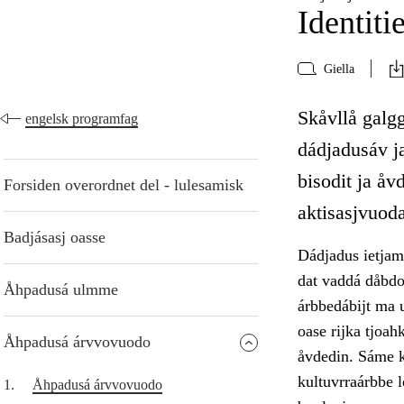
Identiti
Giella
Skåvllå galgg
engelsk programfag
dádjadusáv ja
bisodit ja åv
Forsiden overordnet del - lulesamisk
aktisasjvuod
Badjásasj oasse
Dádjadus ietjama
dat vaddá dåbdo
Åhpadusá ulmme
árbbedábijt ma u
oase rijka tjoa
Åhpadusá árvvovuodo
åvdedin. Sáme k
kultuvrraárbbe l
1.
Åhpadusá árvvovuodo