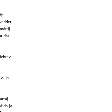
áp
 vaddet
måttij
t dát
iehtav
v- ja
árráj
ájda ja