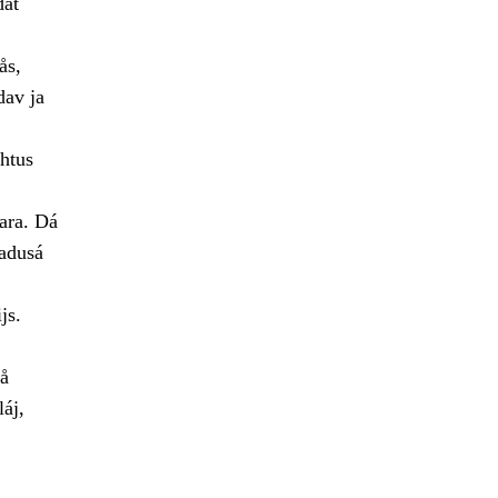
dat
ås,
dav ja
htus
ara. Dá
adusá
js.
lå
láj,