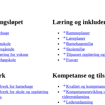
ngsløpet
Læring og inklude
ehage
Rammeplaner
Læreplaner
nskole
Barnehagemiljø
regående
Skolemiljø
æring for voksne
Tilpasset opplæring og
ehøgskole
Fravær
rk
Kompetanse og til
lverk for barnehage
Kvalitet og kompetans
lverk for skole og opplæring
Kompetanseutvikling 
videreutdanning
n
Lederutdanning