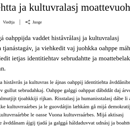
ehtta ja kultuvralasj moattevuoh
Viedtja
Juoge
á oahppijda vaddet histåvrålasj ja kultuvralasj
 tjanástagáv, ja viehkedit vaj juohkka oahppe máh
dedit ietjas identitiehtav sebrudahtte ja moattebelak
an.
 histåvrås ja kultuvras le ájnas oahppij identitiehta åvddånib
v gullut sebrudahkaj. Oahppe galggi oahppat dåbddåt daj árvo
lmutjijt tjoahkkiji rijkan. Risstalasj ja humanisstalasj dábe li 
hkke kultuvrraárbes ja le guovdátjin læhkám gå mijá demokrati
ultuvrraárbbe le oasse Vuona kultuvrraárbes. Mijá aktisasj
e åvddånam ájgij tjadá ja galggá háldaduvvat udnásj ja boahtt