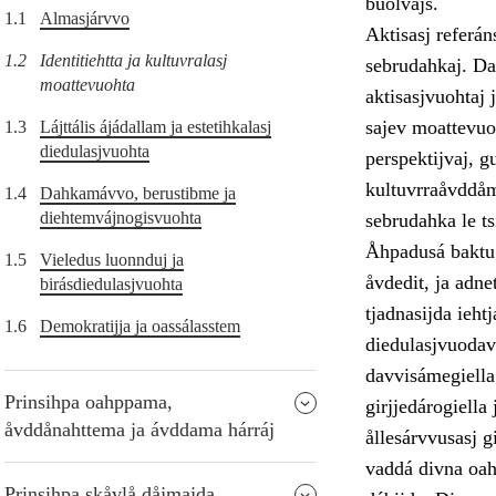
buolvajs.
1.1
Almasjárvvo
Aktisasj referán
1.2
Identitiehtta ja kultuvralasj
sebrudahkaj. Das
moattevuohta
aktisasjvuohtaj 
sajev moattevuoh
1.3
Lájttális ájádallam ja estetihkalasj
diedulasjvuohta
perspektijvaj, g
kultuvrraåvddåmb
1.4
Dahkamávvo, berustibme ja
diehtemvájnogisvuohta
sebrudahka le ts
Åhpadusá baktu g
1.5
Vieledus luonnduj ja
åvdedit, ja adne
birásdiedulasjvuohta
tjadnasijda ieht
1.6
Demokratijja ja oassálasstem
diedulasjvuodav.
davvisámegiella 
Prinsihpa oahppama,
girjjedárogiell
åvddånahttema ja ávddama hárráj
ållesárvvusasj g
vaddá divna oah
Prinsihpa skåvlå dåjmajda