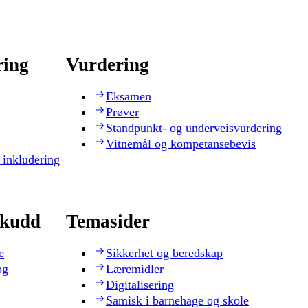
ring
Vurdering
Eksamen
Prøver
Standpunkt- og underveisvurdering
Vitnemål og kompetansebevis
 inkludering
skudd
Temasider
e
Sikkerhet og beredskap
og
Læremidler
Digitalisering
Samisk i barnehage og skole