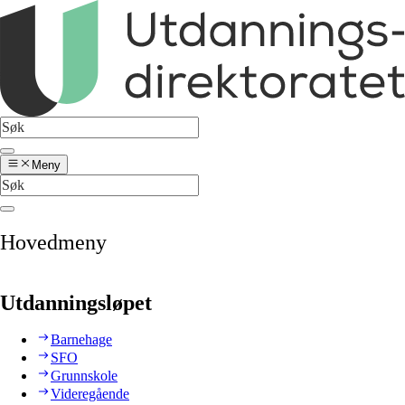
Meny
Hovedmeny
Utdanningsløpet
Barnehage
SFO
Grunnskole
Videregående