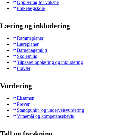
Opplæring for voksne
Folkehøgskole
Læring og inkludering
Rammeplaner
Læreplaner
Barnehagemiljø
Skolemiljø
Tilpasset opplæring og inkludering
Fravær
Vurdering
Eksamen
Prøver
Standpunkt- og underveisvurdering
Vitnemål og kompetansebevis
Tall og forskning