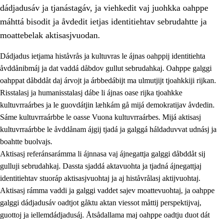
dádjadusáv ja tjanástagáv, ja viehkedit vaj juohkka oahppe
máhttá bisodit ja åvdedit ietjas identitiehtav sebrudahtte ja
moattebelak aktisasjvuodan.
Dádjadus ietjama histåvrås ja kultuvras le ájnas oahppij identitiehta
1.
Åhpadusá árvvovuodo
åvddånibmáj ja dat vaddá dåbdov gullut sebrudahkaj. Oahppe galggi
oahppat dåbddåt daj árvojt ja árbbedábijt ma ulmutjijt tjoahkkiji rijkan.
1.1
Almasjárvvo
Risstalasj ja humanisstalasj dábe li ájnas oase rijka tjoahkke
1.2
Identitiehtta ja kultuvralasj moattevuohta
kultuvrraárbes ja le guovdátjin læhkám gå mijá demokratijav åvdedin.
Sáme kultuvrraárbbe le oasse Vuona kultuvrraárbes. Mijá aktisasj
1.3
Lájttális ájádallam ja estetihkalasj diedulasjvuohta
kultuvrraárbbe le åvddånam ájgij tjadá ja galggá háldaduvvat udnásj ja
1.4
Dahkamávvo, berustibme ja diehtemvájnogisvuohta
boahtte buolvajs.
Aktisasj referánsarámma li ájnnasa vaj ájnegattja galggi dåbddåt sij
1.5
Vieledus luonnduj ja birásdiedulasjvuohta
gulluji sebrudahkaj. Dassta sjaddá aktavuohta ja tjadná ájnegattjaj
1.6
Demokratijja ja oassálasstem
identitiehtav stuoráp aktisasjvuohtaj ja aj histåvrålasj aktijvuohtaj.
Aktisasj rámma vaddi ja galggi vaddet sajev moattevuohtaj, ja oahppe
galggi dádjadusáv oadtjot gåktu aktan viessot måttij perspektijvaj,
guottoj ja iellemdádjadusáj. Åtsådallama maj oahppe oadtju duot dát