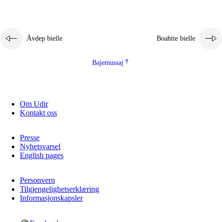
Åvdep bielle
Boahtte bielle
Bajemussaj
Om Udir
Kontakt oss
Presse
Nyhetsvarsel
English pages
Personvern
Tilgjengelighetserklæring
Informasjonskapsler