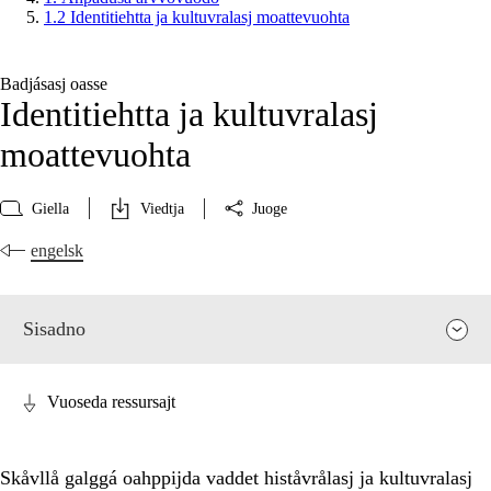
1.2 Identitiehtta ja kultuvralasj moattevuohta
Badjásasj oasse
Identitiehtta ja kultuvralasj
moattevuohta
Giella
Viedtja
Juoge
engelsk
Sisadno
Vuoseda ressursajt
Skåvllå galggá oahppijda vaddet histåvrålasj ja kultuvralasj