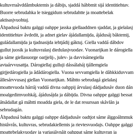
kultuvrraåvddåmbuktemis ja dábijs, sjaddá hábbmit sijá identitiehtav.
Buorre sebrudahka le tsieggidum sebrudahtte ja moattebelak
aktisasjvuohtaj.
Åhpadusá baktu galggi oahppe jasska giellaaddnen sjaddat, ja gielalasj
identitiehtav åvdedit, ja adnet gielav ájádallamijda, ájádusáj båktemij,
guládallamijda ja tjadnasijda iehtjádij gáktuj. Giella vaddá dåbdov
gullut juosik ja kultuvralasj diedulasjvuodav. Vuonarijkan le dárogiella
ja sáme giellasuorge oarjjelij-, julev- ja davvisámegiella
avtaárvvusattja. Dárogiellaj gulluji dássálaháj tjállemgiela
girjjedárogiella ja ådådárogiella. Vuona sevvamgiella le dåhkkiduvvam
ållesárvvusasj giellan Vuonarijkan. Máhtto sebrudagá gielalasj
moattevuoda hárráj vaddá divna oahppij árvulasj dádjadusáv duon dán
moalgedimvuohkáj, ájádusájda ja dábijda. Divna oahppe galggi bessat
åtsådallat gå máhtti moadda giela, de le dat resurssan skåvlån ja
sebrudagán.
Åhpadusá baktu galggi oahppe dádjadusáv oadtjot sáme álggoálmmuk
histåvrås, kultuvras, sebrudakiellemis ja rievtesvuodajs. Oahppe galggi
moattebelakvuodav ja variasjåvnåjt oahppat sáme kultuvran ja