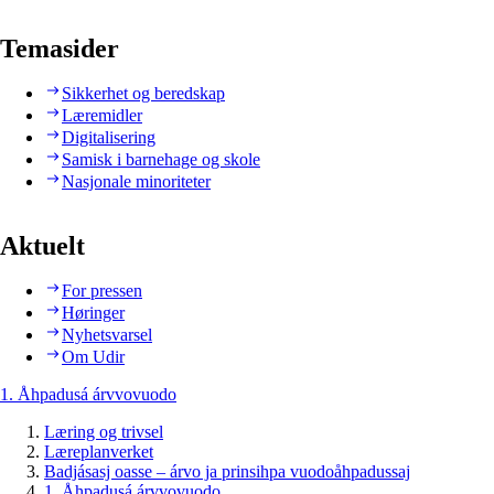
Temasider
Sikkerhet og beredskap
Læremidler
Digitalisering
Samisk i barnehage og skole
Nasjonale minoriteter
Aktuelt
For pressen
Høringer
Nyhetsvarsel
Om Udir
1. Åhpadusá árvvovuodo
Læring og trivsel
Læreplanverket
Badjásasj oasse – árvo ja prinsihpa vuodoåhpadussaj
1. Åhpadusá árvvovuodo