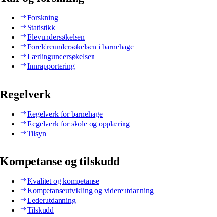
Forskning
Statistikk
Elevundersøkelsen
Foreldreundersøkelsen i barnehage
Lærlingundersøkelsen
Innrapportering
Regelverk
Regelverk for barnehage
Regelverk for skole og opplæring
Tilsyn
Kompetanse og tilskudd
Kvalitet og kompetanse
Kompetanseutvikling og videreutdanning
Lederutdanning
Tilskudd