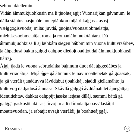
sebrudakiellemin.
Vidán álmmukjuohkusin ma li tjuohtejagijt Vuonarijkan gávnnum, le
dálla stáhtus nasjunále unneplåhkon mijá rijkajgasskasasj
vælggogisvuodaj milta: juvdá, guojna/vuonasuobmelattja,
miehttsesuobmelattja, roma ja romaniálmmuk/táhtara. Dá
álmmukjuohkusa li aj læhkám siegen hábbmimin vuona kultuvraárbev,
ja åhpadusá baktu galggi oahppe diedojt oadtjot dáj álmmukjuohkusij
hárráj.
Ájgij tjadá le vuona sebrudahka bájnnum duot dát ájggedábes ja
kultuvrradábijs. Mijá ájge gå álmmuk le nav moattebelak gå goassak,
ja gå værált tjanáduvvá lávddábut tjoahkkáj, sjaddi giellamáhto ja
kultuvraj dádjadusá ájnnasa. Skåvllå galggá åvddånahttet ájnegattjaj
identitiehtav, dahkat oahppijt jasska ietjasa dilláj, sæmmi båttå gå
galggá gaskostit aktisasj árvojt ma li dárbulattja oassálastátjit
moattevuodan, ja rabátjit uvsajt væráldij ja boahtteájggáj.
Ressursa