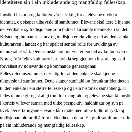
identiteten sin i ein inkluderande og mangfaldig fellesskap.
Innsikt i historia og kulturen vår er viktig for at elevane utviklar
identitet, og skaper tilhøyrsle til samfunnet. Elevane skal lære å kjenne
1.
Verdigrunnlaget i opplæringa
dei verdiane og tradisjonane som bidrar til å samle menneska i landet.
Kristen og humanistisk arv og tradisjon er ein viktig del av den samla
1.1
Menneskeverdet
kulturarven i landet og har spelt ei sentral rolle for utviklinga av
1.2
Identitet og kulturelt mangfald
demokratiet vårt. Den samiske kulturarven er ein del av kulturarven i
Noreg. Vår felles kulturarv har utvikla seg gjennom historia og skal
1.3
Kritisk tenking og etisk bevisstheit
forvaltast av nolevande og kommande generasjonar.
1.4
Skaparglede, engasjement og utforskartrong
Felles referanserammer er viktig for at den enkelte skal kjenne
tilhøyrsle til samfunnet. Dette skaper samhald og forankrar identiteten
1.5
Respekt for naturen og miljøbevisstheit
til den enkelte i ein større fellesskap og i ein historisk samanheng. Ei
1.6
Demokrati og medverknad
felles ramme gir og skal gi rom for mangfald, og elevane skal få innsikt
i korleis vi lever saman med ulike perspektiv, haldningar og syn på
livet. Dei erfaringane elevane får i møte med ulike kulturuttrykk og
tradisjonar, bidrar til å forme identiteten deira. Eit godt samfunn er tufta
på ein inkluderande og mangfaldig fellesskap.