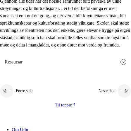
Gjennom alle tider har det norske samfunnet blitt påverka av ulike
strøymingar og kulturtradisjonar. I ei tid der befolkninga er meir
samansett enn nokon gong, og der verda blir knytt tettare saman, blir
språkkunnskapar og kulturforståing stadig viktigare. Skolen skal støtte
utviklinga av identiteten hos den enkelte, gjere elevane trygge på eigen
ståstad, samtidig som han skal formidle felles verdiar som trengst for å
møte og delta i mangfaldet, og opne dører mot verda og framtida.
Ressursar
Førre side
Neste side
Til toppen
Om Udir