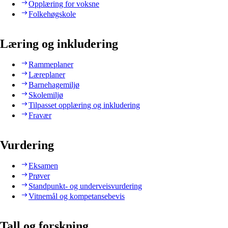
Opplæring for voksne
Folkehøgskole
Læring og inkludering
Rammeplaner
Læreplaner
Barnehagemiljø
Skolemiljø
Tilpasset opplæring og inkludering
Fravær
Vurdering
Eksamen
Prøver
Standpunkt- og underveisvurdering
Vitnemål og kompetansebevis
Tall og forskning