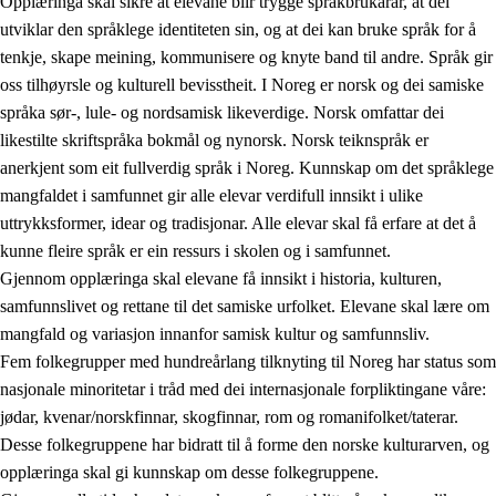
Opplæringa skal sikre at elevane blir trygge språkbrukarar, at dei
utviklar den språklege identiteten sin, og at dei kan bruke språk for å
tenkje, skape meining, kommunisere og knyte band til andre. Språk gir
oss tilhøyrsle og kulturell bevisstheit. I Noreg er norsk og dei samiske
språka sør-, lule- og nordsamisk likeverdige. Norsk omfattar dei
likestilte skriftspråka bokmål og nynorsk. Norsk teiknspråk er
anerkjent som eit fullverdig språk i Noreg. Kunnskap om det språklege
mangfaldet i samfunnet gir alle elevar verdifull innsikt i ulike
uttrykksformer, idear og tradisjonar. Alle elevar skal få erfare at det å
kunne fleire språk er ein ressurs i skolen og i samfunnet.
Gjennom opplæringa skal elevane få innsikt i historia, kulturen,
samfunnslivet og rettane til det samiske urfolket. Elevane skal lære om
mangfald og variasjon innanfor samisk kultur og samfunnsliv.
Fem folkegrupper med hundreårlang tilknyting til Noreg har status som
nasjonale minoritetar i tråd med dei internasjonale forpliktingane våre:
jødar, kvenar/norskfinnar, skogfinnar, rom og romanifolket/taterar.
Desse folkegruppene har bidratt til å forme den norske kulturarven, og
opplæringa skal gi kunnskap om desse folkegruppene.