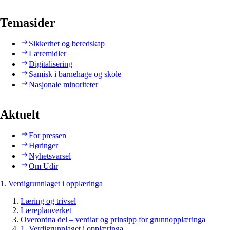
Temasider
Sikkerhet og beredskap
Læremidler
Digitalisering
Samisk i barnehage og skole
Nasjonale minoriteter
Aktuelt
For pressen
Høringer
Nyhetsvarsel
Om Udir
1. Verdigrunnlaget i opplæringa
Læring og trivsel
Læreplanverket
Overordna del – verdiar og prinsipp for grunnopplæringa
1. Verdigrunnlaget i opplæringa