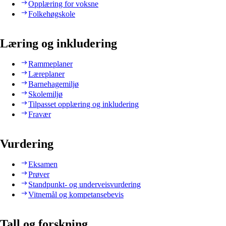
Opplæring for voksne
Folkehøgskole
Læring og inkludering
Rammeplaner
Læreplaner
Barnehagemiljø
Skolemiljø
Tilpasset opplæring og inkludering
Fravær
Vurdering
Eksamen
Prøver
Standpunkt- og underveisvurdering
Vitnemål og kompetansebevis
Tall og forskning