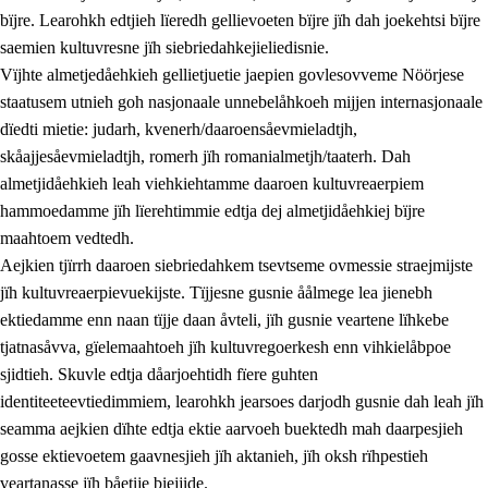
bïjre. Learohkh edtjieh lïeredh gellievoeten bïjre jïh dah joekehtsi bïjre
saemien kultuvresne jïh siebriedahkejieliedisnie.
Vïjhte almetjedåehkieh gellietjuetie jaepien govlesovveme Nöörjese
staatusem utnieh goh nasjonaale unnebelåhkoeh mijjen internasjonaale
dïedti mietie: judarh, kvenerh/daaroensåevmieladtjh,
skåajjesåevmieladtjh, romerh jïh romanialmetjh/taaterh. Dah
almetjidåehkieh leah viehkiehtamme daaroen kultuvreaerpiem
hammoedamme jïh lïerehtimmie edtja dej almetjidåehkiej bïjre
maahtoem vedtedh.
Aejkien tjïrrh daaroen siebriedahkem tsevtseme ovmessie straejmijste
jïh kultuvreaerpievuekijste. Tïjjesne gusnie åålmege lea jienebh
ektiedamme enn naan tïjje daan åvteli, jïh gusnie veartene lïhkebe
tjatnasåvva, gïelemaahtoeh jïh kultuvregoerkesh enn vihkielåbpoe
sjidtieh. Skuvle edtja dåarjoehtidh fïere guhten
identiteeteevtiedimmiem, learohkh jearsoes darjodh gusnie dah leah jïh
seamma aejkien dïhte edtja ektie aarvoeh buektedh mah daarpesjieh
gosse ektievoetem gaavnesjieh jïh aktanieh, jïh oksh rïhpestieh
veartanasse jïh båetije biejjide.