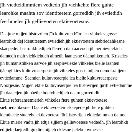
jïh vïedteldimmiem vedtedh jïh viehkehte fïere guhte
learohke maahta sov identiteetem gorredidh jïh evtiedidh
feerhmeles jïh gellievoeten ektievoetesne.
Daajroe mijjen histovrijen jïh kultuvren bïjre lea vihkeles gosse
1.
Lïerehtimmien aarvoevåarome
learohkh dej identiteetem evtiedieh jïh ektievoetem siebriedahkesne
skaepede. Learohkh edtjieh lïeredh dah aarvoeh jïh aerpievuekieh
1.1
Almetjeaarvoe
damtedh mah viehkiehtieh almetjh laantesne tjåanghkenieh. Kristeles
1.2
Identiteete jïh kulturellen gellievoete
jïh humanistihken aarvoe jïh aerpievuekie vihkeles bielie laanten
tjåenghkies kultuvreaerpeste jïh vihkeles gosse mijjen demokratijem
1.3
Laejhtehks ussjedimmie jïh etihkeles vuajnoe
evtiedamme. Saemien kultuvreaerpie lea bielie kultuvreaerpeste
1.4
Skaepiedimmievoeteaavoe, eadtjohkevoete jïh
Nöörjesne. Mijjen ektie kultuvreaerpie lea histovrijen tjïrrh evtiedamme
goerehtimmievæljoe
jïh daaletjen jïh båetije boelvh edtjieh daam gorredidh.
Ektie referaansemierieh vihkeles fïere guhten ektievoetese
1.5
Eatnemem krööhkestidh jïh byjresegoerkesevoete
siebriedahkesne. Daate ektievoetem skaepede jïh fïere guhten
1.6
Demokratije jïh meatanårrome
identiteete stuerebe ektievoetese jïh histovrijen ektiedæmman tjatnoe.
Ektie mierie vadta jïh edtja sijjiem gellievoetese vedtedh, jïh learohkh
edtjieh daejredh guktie mijjieh ektesne jielebe ovmessie