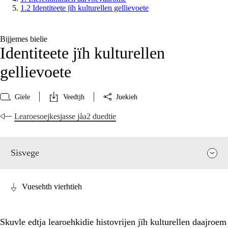
1.2 Identiteete jïh kulturellen gellievoete
Bijjemes bielie
Identiteete jïh kulturellen
gellievoete
Gïele
Veedtjh
Juekieh
Learoesoejkesjasse jåa2 duedtie
Sisvege
Vuesehth vierhtieh
Skuvle edtja learoehkidie histovrijen jïh kulturellen daajroem