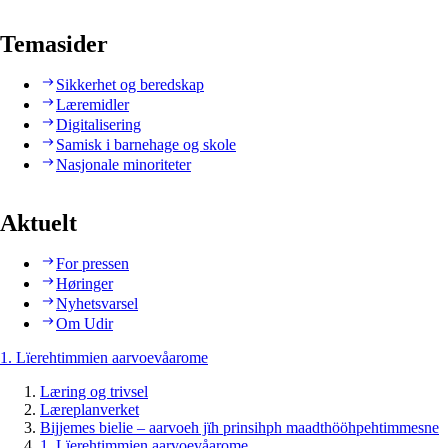
Temasider
Sikkerhet og beredskap
Læremidler
Digitalisering
Samisk i barnehage og skole
Nasjonale minoriteter
Aktuelt
For pressen
Høringer
Nyhetsvarsel
Om Udir
1. Lïerehtimmien aarvoevåarome
Læring og trivsel
Læreplanverket
Bijjemes bielie – aarvoeh jïh prinsihph maadthööhpehtimmesne
1. Lïerehtimmien aarvoevåarome