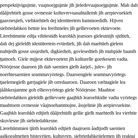
perspektijvigujmie, vuajnoejgujmie jïh jieledevuajnoejgujmie. Mah dah
dååjrehtieh gosse ovmessie kultuvrevuasahtallemh jïh aerpievuekieh
gaavnesjieh, viehkiehtieh dej identiteetem hammoedidh. Hijven
siebriedahken betnie lea feerhmeles jïh gellievoeten ektievoete.
Lïerehtimmie edtja vihtiestidh learohkh jearsoes gïeleutnijh sjidtieh,
dah dej gïeleldh identiteetem evtiedieh, jïh dah maehtieh gïelem
nuhtjedh gosse ussjedieh, digkiedieh, govlesedtieh jïh mubpide baanth
tjatnoeh. Gïele mijjese ektievoetem jïh kulturelle goerkesem vadta.
Nöörjesne daaroen jïh dah saemien gïelh åarjel-, julev- jïh
noerhtesaemien seammavyörtegs. Daaroengïele seammavyörtegs
tjaelemegïelh gærjagïele jïh orredaaroen. Daaroen væhtagïele lea
jååhkesjamme goh elliesvyörtegs gïele Nöörjesne. Maahtoe
siebriedahken gïeleldh gellievoete gaajhkh learoehkidie vadta vyörtegs
maahtoem ovmessie våajnoehammojne, åssjelinie jïh aerpievuekine.
Gaajhkh learohkh edtjieh dååjrehtidh gellie gïelh maehtedh lea vierhtie
skuvlesne jïh siebriedahkesne.
Lïerehtimmien tjïrrh learohkh edtjieh daajroem åadtjodh saemien
aalkoealmetjen histovrijen, kultuvren, siebriedahkejielemen jïh reaktaj