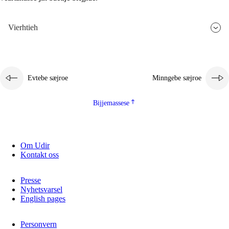
Vierhtieh
Evtebe sæjroe
Minngebe sæjroe
Bijjemassese
Om Udir
Kontakt oss
Presse
Nyhetsvarsel
English pages
Personvern