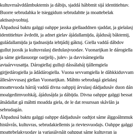
kultuvrraåvddåmbuktemis ja dábijs, sjaddá hábbmit sijá identitiehtav.
Buorre sebrudahka le tsieggidum sebrudahtte ja moattebelak
aktisasjvuohtaj.
Åhpadusá baktu galggi oahppe jasska giellaaddnen sjaddat, ja gielalasj
identitiehtav åvdedit, ja adnet gielav ájádallamijda, ájádusáj båktemij,
guládallamijda ja tjadnasijda iehtjádij gáktuj. Giella vaddá dåbdov
gullut juosik ja kultuvralasj diedulasjvuodav. Vuonarijkan le dárogiella
ja sáme giellasuorge oarjjelij-, julev- ja davvisámegiella
avtaárvvusattja. Dárogiellaj gulluji dássálaháj tjállemgiela
girjjedárogiella ja ådådárogiella. Vuona sevvamgiella le dåhkkiduvvam
ållesárvvusasj giellan Vuonarijkan. Máhtto sebrudagá gielalasj
moattevuoda hárráj vaddá divna oahppij árvulasj dádjadusáv duon dán
moalgedimvuohkáj, ájádusájda ja dábijda. Divna oahppe galggi bessat
åtsådallat gå máhtti moadda giela, de le dat resurssan skåvlån ja
sebrudagán.
Åhpadusá baktu galggi oahppe dádjadusáv oadtjot sáme álggoálmmuk
histåvrås, kultuvras, sebrudakiellemis ja rievtesvuodajs. Oahppe galggi
moattebelakvuodav ja variasjåvnåjt oahppat sáme kultuvran ja