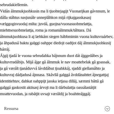
sebrudakiellemin.
Vidán álmmukjuohkusin ma li tjuohtejagijt Vuonarijkan gávnnum, le
dálla stáhtus nasjunále unneplåhkon mijá rijkajgasskasasj
vælggogisvuodaj milta: juvdá, guojna/vuonasuobmelattja,
miehttsesuobmelattja, roma ja romaniálmmuk/táhtara. Dá
álmmukjuohkusa li aj læhkám siegen hábbmimin vuona kultuvraárbev,
ja åhpadusá baktu galggi oahppe diedojt oadtjot dáj álmmukjuohkusij
hárráj.
Ájgij tjadá le vuona sebrudahka bájnnum duot dát ájggedábes ja
kultuvrradábijs. Mijá ájge gå álmmuk le nav moattebelak gå goassak,
ja gå værált tjanáduvvá lávddábut tjoahkkáj, sjaddi giellamáhto ja
kultuvraj dádjadusá ájnnasa. Skåvllå galggá åvddånahttet ájnegattjaj
identitiehtav, dahkat oahppijt jasska ietjasa dilláj, sæmmi båttå gå
galggá gaskostit aktisasj árvojt ma li dárbulattja oassálastátjit
moattevuodan, ja rabátjit uvsajt væráldij ja boahtteájggáj.
Ressursa