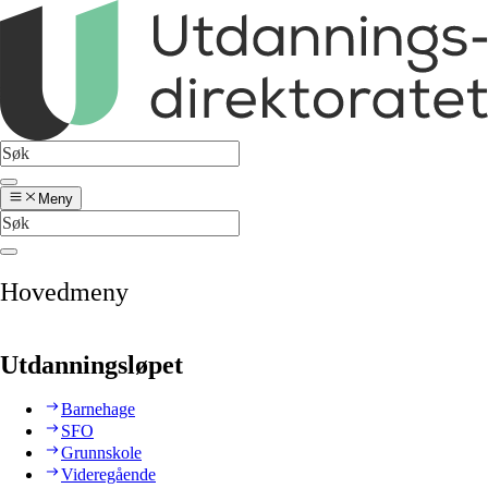
Meny
Hovedmeny
Utdanningsløpet
Barnehage
SFO
Grunnskole
Videregående