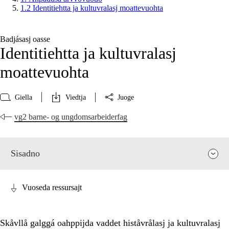
1.2 Identitiehtta ja kultuvralasj moattevuohta
Badjásasj oasse
Identitiehtta ja kultuvralasj
moattevuohta
Giella
Viedtja
Juoge
vg2 barne- og ungdomsarbeiderfag
Sisadno
Vuoseda ressursajt
Skåvllå galggá oahppijda vaddet histåvrålasj ja kultuvralasj