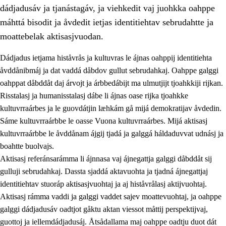
dádjadusáv ja tjanástagáv, ja viehkedit vaj juohkka oahppe
máhttá bisodit ja åvdedit ietjas identitiehtav sebrudahtte ja
moattebelak aktisasjvuodan.
Dádjadus ietjama histåvrås ja kultuvras le ájnas oahppij identitiehta
1.
Åhpadusá árvvovuodo
åvddånibmáj ja dat vaddá dåbdov gullut sebrudahkaj. Oahppe galggi
oahppat dåbddåt daj árvojt ja árbbedábijt ma ulmutjijt tjoahkkiji rijkan.
1.1
Almasjárvvo
Risstalasj ja humanisstalasj dábe li ájnas oase rijka tjoahkke
1.2
Identitiehtta ja kultuvralasj moattevuohta
kultuvrraárbes ja le guovdátjin læhkám gå mijá demokratijav åvdedin.
Sáme kultuvrraárbbe le oasse Vuona kultuvrraárbes. Mijá aktisasj
1.3
Lájttális ájádallam ja estetihkalasj diedulasjvuohta
kultuvrraárbbe le åvddånam ájgij tjadá ja galggá háldaduvvat udnásj ja
1.4
Dahkamávvo, berustibme ja diehtemvájnogisvuohta
boahtte buolvajs.
Aktisasj referánsarámma li ájnnasa vaj ájnegattja galggi dåbddåt sij
1.5
Vieledus luonnduj ja birásdiedulasjvuohta
gulluji sebrudahkaj. Dassta sjaddá aktavuohta ja tjadná ájnegattjaj
1.6
Demokratijja ja oassálasstem
identitiehtav stuoráp aktisasjvuohtaj ja aj histåvrålasj aktijvuohtaj.
Aktisasj rámma vaddi ja galggi vaddet sajev moattevuohtaj, ja oahppe
galggi dádjadusáv oadtjot gåktu aktan viessot måttij perspektijvaj,
guottoj ja iellemdádjadusáj. Åtsådallama maj oahppe oadtju duot dát