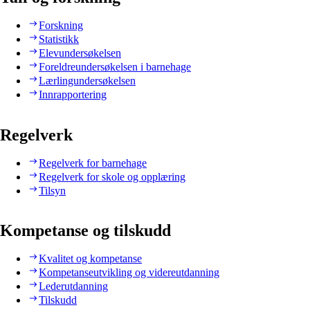
Forskning
Statistikk
Elevundersøkelsen
Foreldreundersøkelsen i barnehage
Lærlingundersøkelsen
Innrapportering
Regelverk
Regelverk for barnehage
Regelverk for skole og opplæring
Tilsyn
Kompetanse og tilskudd
Kvalitet og kompetanse
Kompetanseutvikling og videreutdanning
Lederutdanning
Tilskudd