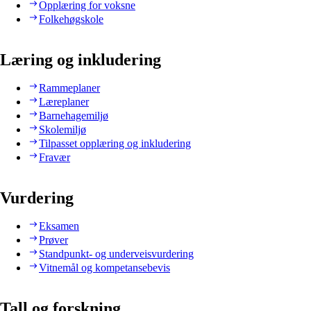
Opplæring for voksne
Folkehøgskole
Læring og inkludering
Rammeplaner
Læreplaner
Barnehagemiljø
Skolemiljø
Tilpasset opplæring og inkludering
Fravær
Vurdering
Eksamen
Prøver
Standpunkt- og underveisvurdering
Vitnemål og kompetansebevis
Tall og forskning