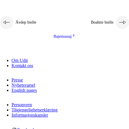
Åvdep bielle
Boahtte bielle
Bajemussaj
Om Udir
Kontakt oss
Presse
Nyhetsvarsel
English pages
Personvern
Tilgjengelighetserklæring
Informasjonskapsler