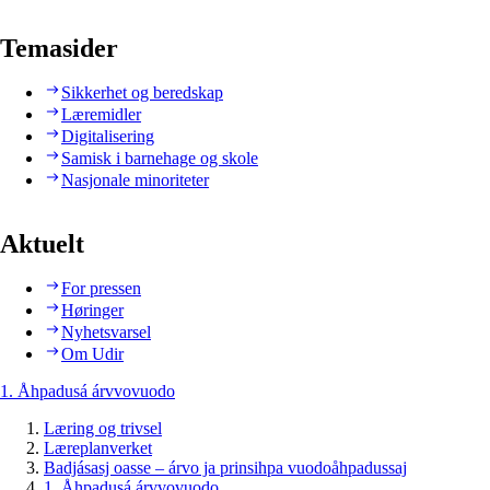
Temasider
Sikkerhet og beredskap
Læremidler
Digitalisering
Samisk i barnehage og skole
Nasjonale minoriteter
Aktuelt
For pressen
Høringer
Nyhetsvarsel
Om Udir
1. Åhpadusá árvvovuodo
Læring og trivsel
Læreplanverket
Badjásasj oasse – árvo ja prinsihpa vuodoåhpadussaj
1. Åhpadusá árvvovuodo