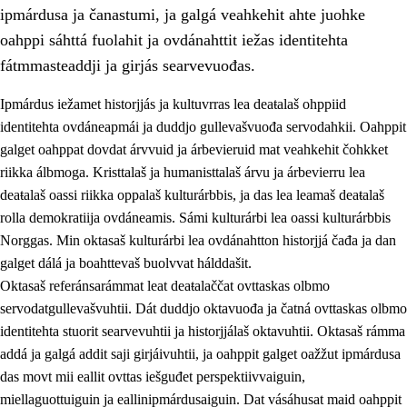
ipmárdusa ja čanastumi, ja galgá veahkehit ahte juohke
oahppi sáhttá fuolahit ja ovdánahttit iežas identitehta
fátmmasteaddji ja girjás searvevuođas.
Ipmárdus iežamet historjjás ja kultuvrras lea deaŧalaš ohppiid
1.
Oahpahusa árvovuođđu
identitehta ovdáneapmái ja duddjo gullevašvuođa servodahkii. Oahppit
galget oahppat dovdat árvvuid ja árbevieruid mat veahkehit čohkket
1.1
Olmmošárvu
riikka álbmoga. Kristtalaš ja humanisttalaš árvu ja árbevierru lea
1.2
Identitehta ja kultuvrralaš girjáivuohta
deaŧalaš oassi riikka oppalaš kulturárbbis, ja das lea leamaš deaŧalaš
rolla demokratiija ovdáneamis. Sámi kulturárbi lea oassi kulturárbbis
1.3
Kritihkalaš jurddašeapmi ja ehtalaš diđolašvuohta
Norggas. Min oktasaš kulturárbi lea ovdánahtton historjjá čađa ja dan
1.4
Hutkanillu, beroštupmi ja suokkardanhuovva
galget dálá ja boahttevaš buolvvat hálddašit.
Oktasaš referánsarámmat leat deaŧalaččat ovttaskas olbmo
1.5
Luondduákten ja birasdiđolašvuohta
servodatgullevašvuhtii. Dát duddjo oktavuođa ja čatná ovttaskas olbmo
1.6
Demokratiija ja mielváikkuheapmi
identitehta stuorit searvevuhtii ja historjjálaš oktavuhtii. Oktasaš rámma
addá ja galgá addit saji girjáivuhtii, ja oahppit galget oažžut ipmárdusa
das movt mii eallit ovttas iešguđet perspektiivvaiguin,
miellaguottuiguin ja eallinipmárdusaiguin. Dat vásáhusat maid oahppit