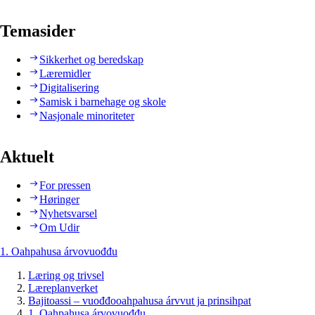
Temasider
Sikkerhet og beredskap
Læremidler
Digitalisering
Samisk i barnehage og skole
Nasjonale minoriteter
Aktuelt
For pressen
Høringer
Nyhetsvarsel
Om Udir
1. Oahpahusa árvovuođđu
Læring og trivsel
Læreplanverket
Bajitoassi – vuođđooahpahusa árvvut ja prinsihpat
1. Oahpahusa árvovuođđu