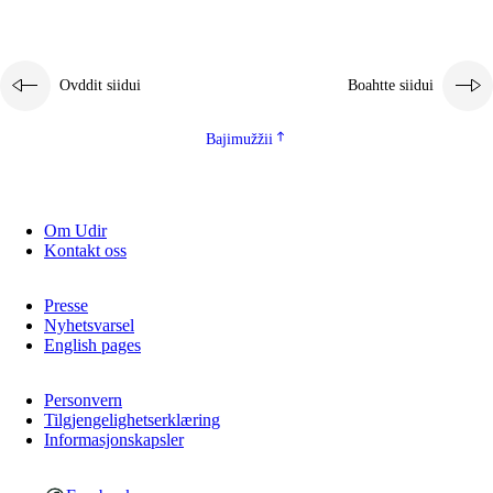
Ovddit siidui
Boahtte siidui
Bajimužžii
Om Udir
Kontakt oss
Presse
Nyhetsvarsel
English pages
Personvern
Tilgjengelighetserklæring
Informasjonskapsler