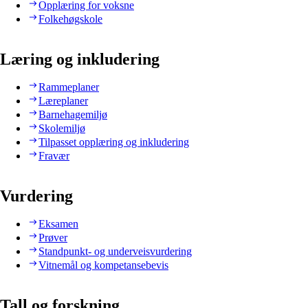
Opplæring for voksne
Folkehøgskole
Læring og inkludering
Rammeplaner
Læreplaner
Barnehagemiljø
Skolemiljø
Tilpasset opplæring og inkludering
Fravær
Vurdering
Eksamen
Prøver
Standpunkt- og underveisvurdering
Vitnemål og kompetansebevis
Tall og forskning