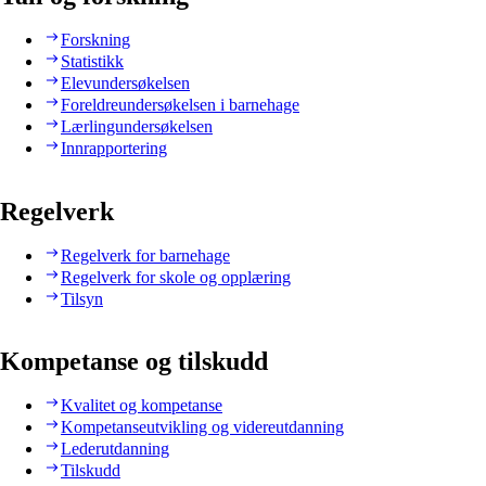
Forskning
Statistikk
Elevundersøkelsen
Foreldreundersøkelsen i barnehage
Lærlingundersøkelsen
Innrapportering
Regelverk
Regelverk for barnehage
Regelverk for skole og opplæring
Tilsyn
Kompetanse og tilskudd
Kvalitet og kompetanse
Kompetanseutvikling og videreutdanning
Lederutdanning
Tilskudd