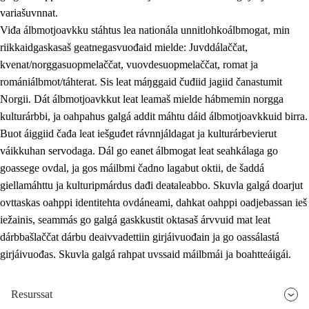
variašuvnnat.
Viđa álbmotjoavkku stáhtus lea nationála unnitlohkoálbmogat, min
riikkaidgaskasaš geatnegasvuođaid mielde: Juvddálaččat,
kvenat/norggasuopmelaččat, vuovdesuopmelaččat, romat ja
romániálbmot/táhterat. Sis leat máŋggaid čuđiid jagiid čanastumit
Norgii. Dát álbmotjoavkkut leat leamaš mielde hábmemin norgga
kulturárbbi, ja oahpahus galgá addit máhtu dáid álbmotjoavkkuid birra.
Buot áiggiid čađa leat iešguđet rávnnjáldagat ja kulturárbevierut
váikkuhan servodaga. Dál go eanet álbmogat leat seahkálaga go
goassege ovdal, ja gos máilbmi čadno lagabut oktii, de šaddá
giellamáhttu ja kulturipmárdus dađi deaŧaleabbo. Skuvla galgá doarjut
ovttaskas oahppi identitehta ovdáneami, dahkat oahppi oadjebassan ieš
iežainis, seammás go galgá gaskkustit oktasaš árvvuid mat leat
dárbbašlaččat dárbu deaivvadettiin girjáivuođain ja go oassálastá
girjáivuođas. Skuvla galgá rahpat uvssaid máilbmái ja boahtteáigái.
Resurssat