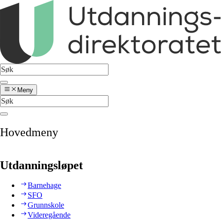
Meny
Hovedmeny
Utdanningsløpet
Barnehage
SFO
Grunnskole
Videregående