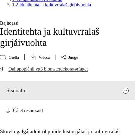
1.2 Identitehta ja kultuvrralaš girjáivuohta
Bajitoassi
Identitehta ja kultuvrralaš
girjáivuohta
Giella
Viečča
Juoge
Oahppoplánii vg3 blomsterdekoratørfaget
Sisdoallu
Čájet resurssaid
Skuvla galgá addit ohppiide historjjálaš ja kultuvrralaš