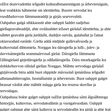
ožžot deaivvadettiin iešguđet kulturalbmanemiiguin ja árbevieruiguin,
leat veahkkin hábmeme sin identitehta. Buorre servodat lea
vuođđuduvvon fátmmasteaddji ja girjás searvevuhtii.
Oahpahus galgá sihkkarastit ahte oahppit šaddet oadjebas
giellageavaheaddjit, ahte ovdánahttet iežaset gielalaš identitehta, ja ahte
sáhttet geavahit giela jurddašit, duddjot oaivila, gulahallat ja čatnat
oktavuođaid earáide. Giella addá midjiide gullevašvuođa ja
kultuvrralaš dihtomiela. Norggas lea dárogiella ja lulli-, julev- ja
davvisámegiella seammaárvosaš gielat. Dárogiella fátmmasta
čállingielaid girjedárogiella ja ođđadárogiella. Dáru mearkagiella lea
dohkkehuvvon ollislaš giellan Norggas. Máhttu servodaga gielalaš
girjáivuođa birra addá buot ohppiide mávssolaš ipmárdusa iešguđet
albmanahttinvugiin, fuomášumiin ja árbevieruin. Buot oahppit galget
beassat vásihit ahte máhttit máŋga giela lea resursa skuvllas ja
servodagas.
Oahpahusa bokte galget oahppit oažžut ipmárdusa sámi álgoálbmoga
historjjás, kultuvrras, servodateallimis ja vuoigatvuođain. Oahppit
galget oahppat ahte sámi kultuvra ja servodateallin lea girjái ja ahte leat