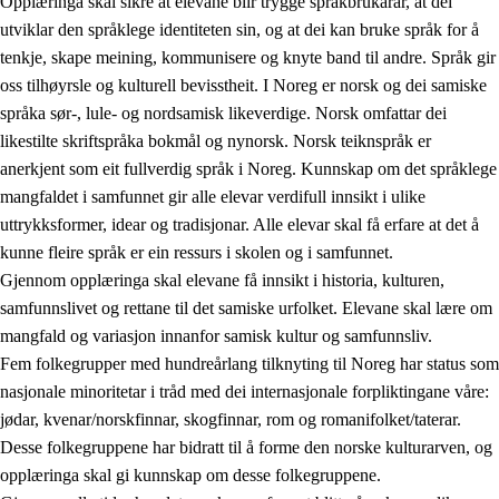
Opplæringa skal sikre at elevane blir trygge språkbrukarar, at dei
utviklar den språklege identiteten sin, og at dei kan bruke språk for å
tenkje, skape meining, kommunisere og knyte band til andre. Språk gir
oss tilhøyrsle og kulturell bevisstheit. I Noreg er norsk og dei samiske
språka sør-, lule- og nordsamisk likeverdige. Norsk omfattar dei
likestilte skriftspråka bokmål og nynorsk. Norsk teiknspråk er
anerkjent som eit fullverdig språk i Noreg. Kunnskap om det språklege
mangfaldet i samfunnet gir alle elevar verdifull innsikt i ulike
uttrykksformer, idear og tradisjonar. Alle elevar skal få erfare at det å
kunne fleire språk er ein ressurs i skolen og i samfunnet.
Gjennom opplæringa skal elevane få innsikt i historia, kulturen,
samfunnslivet og rettane til det samiske urfolket. Elevane skal lære om
mangfald og variasjon innanfor samisk kultur og samfunnsliv.
Fem folkegrupper med hundreårlang tilknyting til Noreg har status som
nasjonale minoritetar i tråd med dei internasjonale forpliktingane våre:
jødar, kvenar/norskfinnar, skogfinnar, rom og romanifolket/taterar.
Desse folkegruppene har bidratt til å forme den norske kulturarven, og
opplæringa skal gi kunnskap om desse folkegruppene.