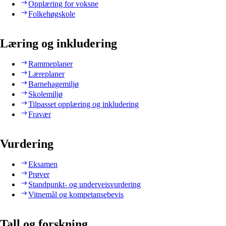
Opplæring for voksne
Folkehøgskole
Læring og inkludering
Rammeplaner
Læreplaner
Barnehagemiljø
Skolemiljø
Tilpasset opplæring og inkludering
Fravær
Vurdering
Eksamen
Prøver
Standpunkt- og underveisvurdering
Vitnemål og kompetansebevis
Tall og forskning