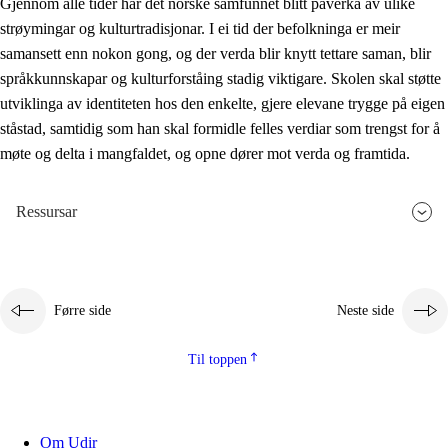
Gjennom alle tider har det norske samfunnet blitt påverka av ulike
strøymingar og kulturtradisjonar. I ei tid der befolkninga er meir
samansett enn nokon gong, og der verda blir knytt tettare saman, blir
språkkunnskapar og kulturforståing stadig viktigare. Skolen skal støtte
utviklinga av identiteten hos den enkelte, gjere elevane trygge på eigen
ståstad, samtidig som han skal formidle felles verdiar som trengst for å
møte og delta i mangfaldet, og opne dører mot verda og framtida.
Ressursar
Førre side
Neste side
Til toppen
Om Udir