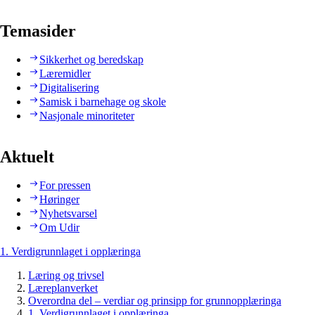
Temasider
Sikkerhet og beredskap
Læremidler
Digitalisering
Samisk i barnehage og skole
Nasjonale minoriteter
Aktuelt
For pressen
Høringer
Nyhetsvarsel
Om Udir
1. Verdigrunnlaget i opplæringa
Læring og trivsel
Læreplanverket
Overordna del – verdiar og prinsipp for grunnopplæringa
1. Verdigrunnlaget i opplæringa