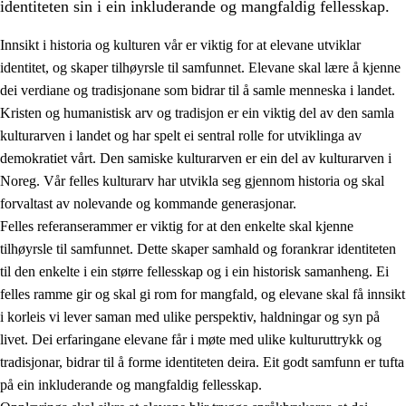
identiteten sin i ein inkluderande og mangfaldig fellesskap.
Innsikt i historia og kulturen vår er viktig for at elevane utviklar
identitet, og skaper tilhøyrsle til samfunnet. Elevane skal lære å kjenne
1.
Verdigrunnlaget i opplæringa
dei verdiane og tradisjonane som bidrar til å samle menneska i landet.
Kristen og humanistisk arv og tradisjon er ein viktig del av den samla
1.1
Menneskeverdet
kulturarven i landet og har spelt ei sentral rolle for utviklinga av
1.2
Identitet og kulturelt mangfald
demokratiet vårt. Den samiske kulturarven er ein del av kulturarven i
Noreg. Vår felles kulturarv har utvikla seg gjennom historia og skal
1.3
Kritisk tenking og etisk bevisstheit
forvaltast av nolevande og kommande generasjonar.
1.4
Skaparglede, engasjement og utforskartrong
Felles referanserammer er viktig for at den enkelte skal kjenne
tilhøyrsle til samfunnet. Dette skaper samhald og forankrar identiteten
1.5
Respekt for naturen og miljøbevisstheit
til den enkelte i ein større fellesskap og i ein historisk samanheng. Ei
1.6
Demokrati og medverknad
felles ramme gir og skal gi rom for mangfald, og elevane skal få innsikt
i korleis vi lever saman med ulike perspektiv, haldningar og syn på
livet. Dei erfaringane elevane får i møte med ulike kulturuttrykk og
tradisjonar, bidrar til å forme identiteten deira. Eit godt samfunn er tufta
på ein inkluderande og mangfaldig fellesskap.