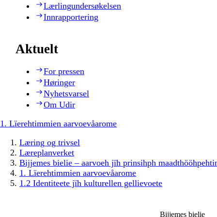
Lærlingundersøkelsen
Innrapportering
Aktuelt
For pressen
Høringer
Nyhetsvarsel
Om Udir
1. Lïerehtimmien aarvoevåarome
Læring og trivsel
Læreplanverket
Bijjemes bielie – aarvoeh jïh prinsihph maadthööhpeh
1. Lïerehtimmien aarvoevåarome
1.2 Identiteete jïh kulturellen gellievoete
Bijjemes bielie