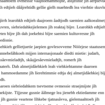
maahtoem ovmessie våajnoehammojne, åssjelinie jïh aerpievu
 edtjieh dååjrehtidh gellie gïelh maehtedh lea vierhtie skuvle
.
jïrrh learohkh edtjieh daajroem åadtjodh saemien aalkoealmet
tuvren, siebriedahkejielemen jïh reaktaj bïjre. Learohkh edtjie
eten bïjre jïh dah joekehtsi bïjre saemien kultuvresne jïh
iedisnie.
åehkieh gellietjuetie jaepien govlesovveme Nöörjese staatuse
nnebelåhkoeh mijjen internasjonaale dïedti mietie: judarh,
såevmieladtjh, skåajjesåevmieladtjh, romerh jïh
aaterh. Dah almetjidåehkieh leah viehkiehtamme daaroen
 hammoedamme jïh lïerehtimmie edtja dej almetjidåehkiej bïj
dh.
aaroen siebriedahkem tsevtseme ovmessie straejmijste jïh
uekijste. Tïjjesne gusnie åålmege lea jienebh ektiedamme enn
i, jïh gusnie veartene lïhkebe tjatnasåvva, gïelemaahtoeh jïh