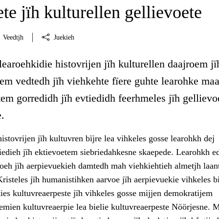
ete jïh kulturellen gellievoete
Veedtjh
Juekieh
learoehkidie histovrijen jïh kulturellen daajroem jï
em vedtedh jïh viehkehte fïere guhte learohke maa
tem gorredidh jïh evtiedidh feerhmeles jïh gellievo
.
istovrijen jïh kultuvren bïjre lea vihkeles gosse learohkh dej
tiedieh jïh ektievoetem siebriedahkesne skaepede. Learohkh ed
voeh jïh aerpievuekieh damtedh mah viehkiehtieh almetjh laan
risteles jïh humanistihken aarvoe jïh aerpievuekie vihkeles bi
ies kultuvreaerpeste jïh vihkeles gosse mijjen demokratijem
mien kultuvreaerpie lea bielie kultuvreaerpeste Nöörjesne. M