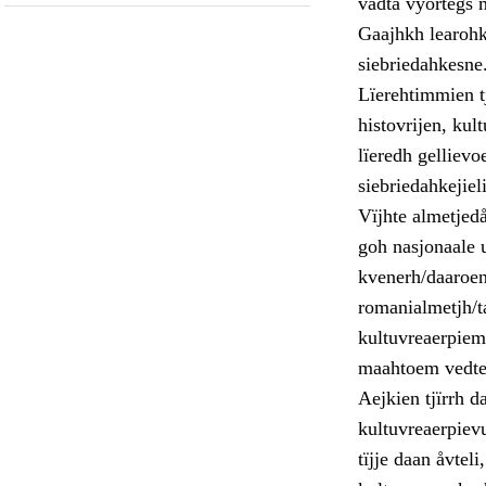
vadta vyörtegs 
Gaajhkh learohkh
siebriedahkesne
Lïerehtimmien t
histovrijen, kul
lïeredh gellievo
siebriedahkejiel
Vïjhte almetjed
goh nasjonaale u
kvenerh/daaroen
romanialmetjh/t
kultuvreaerpiem
maahtoem vedte
Aejkien tjïrrh d
kultuvreaerpiev
tïjje daan åvtel