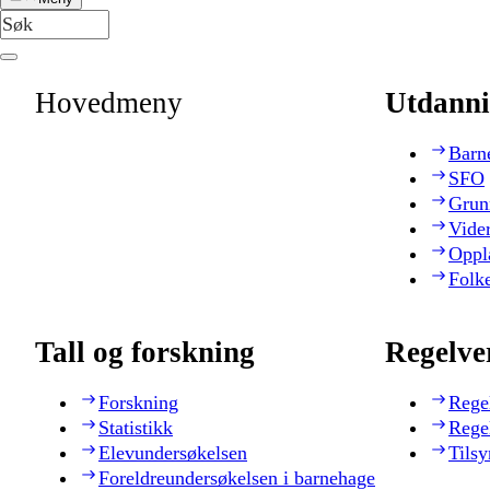
Hovedmeny
Utdanni
Barn
SFO
Grun
Vide
Oppl
Folk
Tall og forskning
Regelve
Forskning
Rege
Statistikk
Rege
Elevundersøkelsen
Tilsy
Foreldreundersøkelsen i barnehage