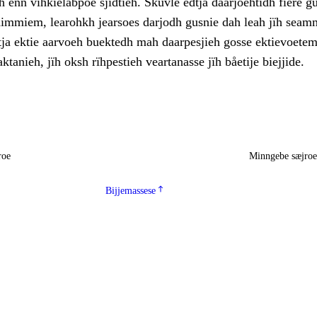
 enn vihkielåbpoe sjidtieh. Skuvle edtja dåarjoehtidh fïere g
edimmiem, learohkh jearsoes darjodh gusnie dah leah jïh seam
dtja ektie aarvoeh buektedh mah daarpesjieh gosse ektievoete
ktanieh, jïh oksh rïhpestieh veartanasse jïh båetije biejjide.
roe
Minngebe sæjro
Bijjemassese