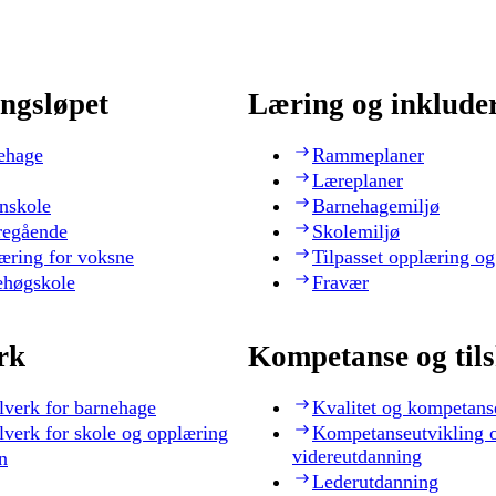
ngsløpet
Læring og inklude
ehage
Rammeplaner
Læreplaner
nskole
Barnehagemiljø
regående
Skolemiljø
æring for voksne
Tilpasset opplæring og
ehøgskole
Fravær
rk
Kompetanse og til
lverk for barnehage
Kvalitet og kompetans
lverk for skole og opplæring
Kompetanseutvikling 
videreutdanning
n
Lederutdanning