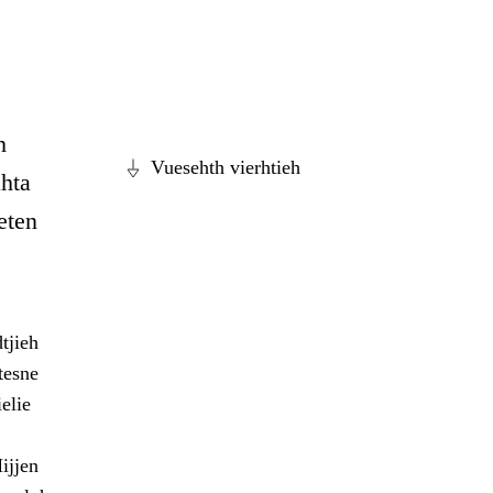
h
Vuesehth vierhtieh
hta
eten
tjieh
tesne
elie
ijjen