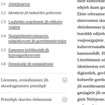
ektie kultuvreae
1.1
Almetjeaarvoe
edtjieh daam go
1.2
Identiteete jïh kulturellen gellievoete
Ektie referaanse
ektievoetem skae
1.3
Laejhtehks ussjedimmie jïh etihkeles
ektiedæmman tjat
vuajnoe
learohkh edtjieh
1.4
Skaepiedimmievoeteaavoe,
vuajnoejgujmie 
eadtjohkevoete jïh goerehtimmievæljoe
kultuvrevuasahta
1.5
Eatnemem krööhkestidh jïh
hammoedidh. Hij
byjresegoerkesevoete
Lïerehtimmie edt
1.6
Demokratije jïh meatanårrome
identiteetem evt
digkiedieh, govl
kulturelle goerk
Lïeremen, evtiedimmien jïh
skearkagimmien prinsihph
jïh noerhtesaem
gærjagïele jïh 
gïele Nöörjesne
Prinsihph skuvlen rïektesisnie