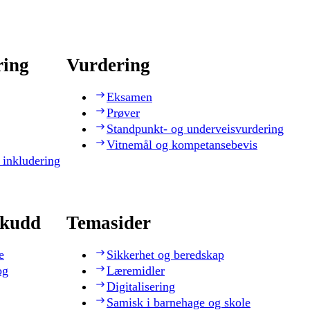
ring
Vurdering
Eksamen
Prøver
Standpunkt- og underveisvurdering
Vitnemål og kompetansebevis
 inkludering
skudd
Temasider
e
Sikkerhet og beredskap
og
Læremidler
Digitalisering
Samisk i barnehage og skole