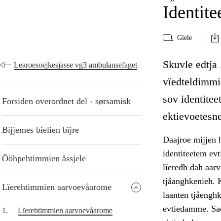
Identite
Gïele
Skuvle edtja 
Learoesoejkesjasse vg3 ambulansefaget
vïedteldimmi
sov identitee
Forsiden overordnet del - sørsamisk
ektievoetesne
Bijjemes bielien bïjre
Daajroe mijjen h
identiteetem ev
Ööhpehtimmien åssjele
lïeredh dah aar
tjåanghkenieh. K
Lïerehtimmien aarvoevåarome
laanten tjåenghk
evtiedamme. Sae
1.
Lïerehtimmien aarvoevåarome