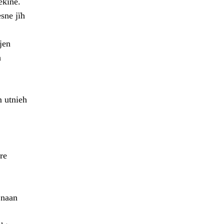
ekine.
sne jïh
jen
h
m utnieh
re
 naan