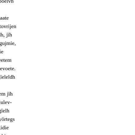
 boelvh
aate
tovrijen
h, jïh
igujmie,
ie
teetem
evoete.
gïeleldh
em jïh
julev-
ïelh
yörtegs
idie