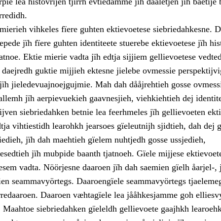
rpie lea histovrijen tjïrrh evtiedamme jïh daaletjen jïh båetije
rredidh.
mierieh vihkeles fïere guhten ektievoetese siebriedahkesne. D
pede jïh fïere guhten identiteete stuerebe ektievoetese jïh his
noe. Ektie mierie vadta jïh edtja sijjiem gellievoetese vedted
 daejredh guktie mijjieh ektesne jielebe ovmessie perspektijv
jïh jieledevuajnoejgujmie. Mah dah dååjrehtieh gosse ovmess
llemh jïh aerpievuekieh gaavnesjieh, viehkiehtieh dej identi
ven siebriedahken betnie lea feerhmeles jïh gellievoeten ekti
ja vihtiestidh learohkh jearsoes gïeleutnijh sjidtieh, dah dej 
iedieh, jïh dah maehtieh gïelem nuhtjedh gosse ussjedieh,
esedtieh jïh mubpide baanth tjatnoeh. Gïele mijjese ektievoet
esem vadta. Nöörjesne daaroen jïh dah saemien gïelh åarjel-, 
ien seammavyörtegs. Daaroengïele seammavyörtegs tjaelemeg
orredaaroen. Daaroen væhtagïele lea jååhkesjamme goh elliesv
. Maahtoe siebriedahken gïeleldh gellievoete gaajhkh learoehk