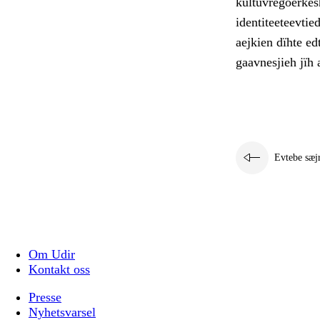
kultuvregoerkesh
identiteeteevti
aejkien dïhte e
gaavnesjieh jïh a
Evtebe sæj
Om Udir
Kontakt oss
Presse
Nyhetsvarsel