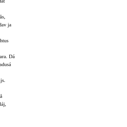
dat
ås,
dav ja
htus
ara. Dá
adusá
js.
lå
láj,