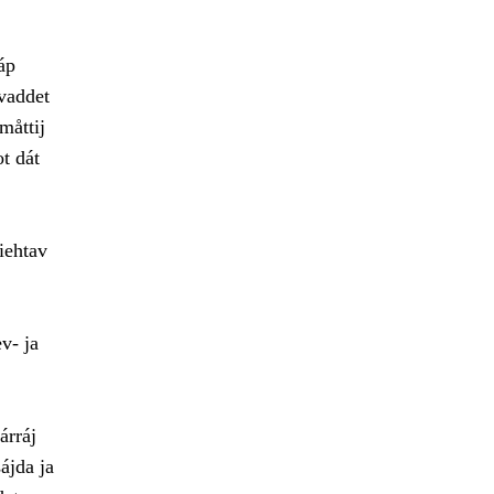
áp
 vaddet
måttij
t dát
iehtav
v- ja
árráj
ájda ja