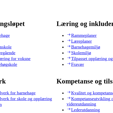
ngsløpet
Læring og inklude
ehage
Rammeplaner
Læreplaner
nskole
Barnehagemiljø
regående
Skolemiljø
æring for voksne
Tilpasset opplæring og
ehøgskole
Fravær
rk
Kompetanse og til
lverk for barnehage
Kvalitet og kompetans
lverk for skole og opplæring
Kompetanseutvikling 
videreutdanning
n
Lederutdanning