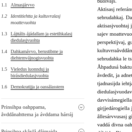
buolvajs.
1.1
Almasjárvvo
Aktisasj referán
1.2
Identitiehtta ja kultuvralasj
sebrudahkaj. Das
moattevuohta
aktisasjvuohtaj 
sajev moattevuoh
1.3
Lájttális ájádallam ja estetihkalasj
diedulasjvuohta
perspektijvaj, g
kultuvrraåvddåmb
1.4
Dahkamávvo, berustibme ja
diehtemvájnogisvuohta
sebrudahka le ts
Åhpadusá baktu g
1.5
Vieledus luonnduj ja
åvdedit, ja adne
birásdiedulasjvuohta
tjadnasijda ieht
1.6
Demokratijja ja oassálasstem
diedulasjvuodav.
davvisámegiella 
Prinsihpa oahppama,
girjjedárogiell
åvddånahttema ja ávddama hárráj
ållesárvvusasj g
vaddá divna oah
Prinsihpa skåvlå dåjmajda