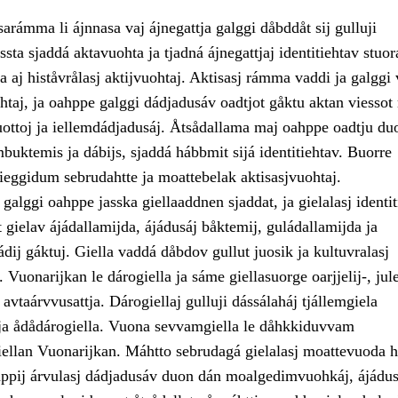
sarámma li ájnnasa vaj ájnegattja galggi dåbddåt sij gulluji
sta sjaddá aktavuohta ja tjadná ájnegattjaj identitiehtav stuor
ja aj histåvrålasj aktijvuohtaj. Aktisasj rámma vaddi ja galggi
taj, ja oahppe galggi dádjadusáv oadtjot gåktu aktan viessot 
uottoj ja iellemdádjadusáj. Åtsådallama maj oahppe oadtju duo
uktemis ja dábijs, sjaddá hábbmit sijá identitiehtav. Buorre
ieggidum sebrudahtte ja moattebelak aktisasjvuohtaj.
alggi oahppe jasska giellaaddnen sjaddat, ja gielalasj identit
t gielav ájádallamijda, ájádusáj båktemij, guládallamijda ja
jádij gáktuj. Giella vaddá dåbdov gullut juosik ja kultuvralasj
 Vuonarijkan le dárogiella ja sáme giellasuorge oarjjelij-, jule
avtaárvvusattja. Dárogiellaj gulluji dássálaháj tjállemgiela
a ja ådådárogiella. Vuona sevvamgiella le dåhkkiduvvam
iellan Vuonarijkan. Máhtto sebrudagá gielalasj moattevuoda h
ppij árvulasj dádjadusáv duon dán moalgedimvuohkáj, ájádus