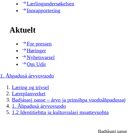
Lærlingundersøkelsen
Innrapportering
Aktuelt
For pressen
Høringer
Nyhetsvarsel
Om Udir
1. Åhpadusá árvvovuodo
Læring og trivsel
Læreplanverket
Badjásasj oasse – árvo ja prinsihpa vuodoåhpadussaj
1. Åhpadusá árvvovuodo
1.2 Identitiehtta ja kultuvralasj moattevuohta
Badjásasj oasse