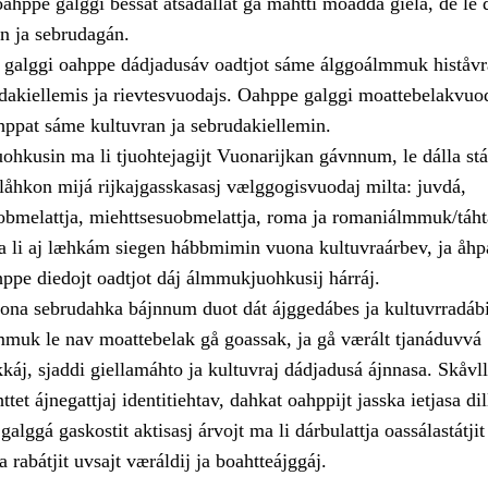
ahppe galggi bessat åtsådallat gå máhtti moadda giela, de le 
ån ja sebrudagán.
galggi oahppe dádjadusáv oadtjot sáme álggoálmmuk histåvr
udakiellemis ja rievtesvuodajs. Oahppe galggi moattebelakvuo
ahppat sáme kultuvran ja sebrudakiellemin.
hkusin ma li tjuohtejagijt Vuonarijkan gávnnum, le dálla stá
låhkon mijá rijkajgasskasasj vælggogisvuodaj milta: juvdá,
bmelattja, miehttsesuobmelattja, roma ja romaniálmmuk/táht
li aj læhkám siegen hábbmimin vuona kultuvraárbev, ja åhp
hppe diedojt oadtjot dáj álmmukjuohkusij hárráj.
vuona sebrudahka bájnnum duot dát ájggedábes ja kultuvrradábi
mmuk le nav moattebelak gå goassak, ja gå værált tjanáduvvá
káj, sjaddi giellamáhto ja kultuvraj dádjadusá ájnnasa. Skåvl
et ájnegattjaj identitiehtav, dahkat oahppijt jasska ietjasa dil
alggá gaskostit aktisasj árvojt ma li dárbulattja oassálastátjit
 rabátjit uvsajt væráldij ja boahtteájggáj.