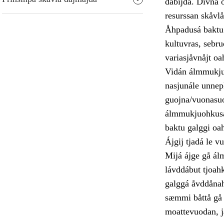
dábijda. Divna o
resurssan skåvl
Åhpadusá baktu 
kultuvras, sebr
variasjåvnåjt o
Vidán álmmukjuo
nasjunále unnep
guojna/vuonasuo
álmmukjuohkusa 
baktu galggi oa
Ájgij tjadá le 
Mijá ájge gå ál
lávddábut tjoahk
galggá åvddånahtt
sæmmi båttå gå g
moattevuodan, ja