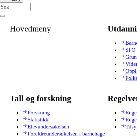
Hovedmeny
Utdanni
Barn
SFO
Grun
Vide
Oppl
Folk
Tall og forskning
Regelve
Forskning
Rege
Statistikk
Rege
Elevundersøkelsen
Tilsy
Foreldreundersøkelsen i barnehage