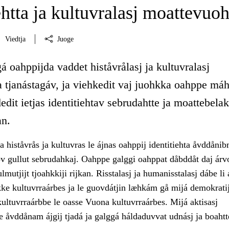
ehtta ja kultuvralasj moattevuoh
Viedtja
Juoge
á oahppijda vaddet histåvrålasj ja kultuvralasj
 tjanástagáv, ja viehkedit vaj juohkka oahppe máh
dedit ietjas identitiehtav sebrudahtte ja moattebelak
an.
 histåvrås ja kultuvras le ájnas oahppij identitiehta åvddånib
v gullut sebrudahkaj. Oahppe galggi oahppat dåbddåt daj árvo
lmutjijt tjoahkkiji rijkan. Risstalasj ja humanisstalasj dábe li 
hkke kultuvrraárbes ja le guovdátjin læhkám gå mijá demokrati
ultuvrraárbbe le oasse Vuona kultuvrraárbes. Mijá aktisasj
e åvddånam ájgij tjadá ja galggá háldaduvvat udnásj ja boahtt