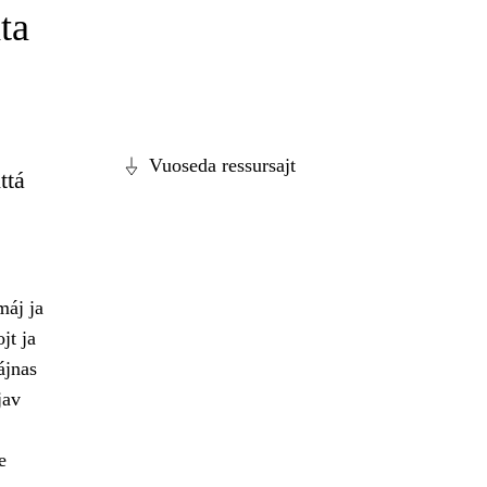
ta
Vuoseda ressursajt
ttá
máj ja
jt ja
ájnas
jav
e