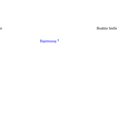
le
Boahtte biell
Bajemussaj