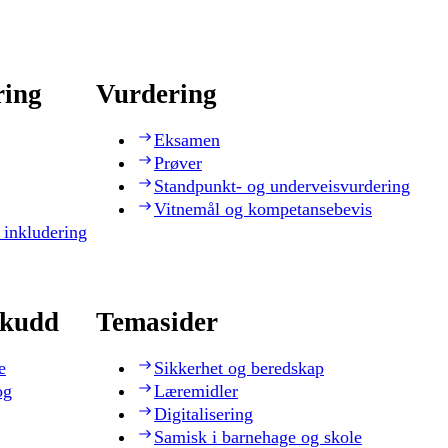
ring
Vurdering
Eksamen
Prøver
Standpunkt- og underveisvurdering
Vitnemål og kompetansebevis
 inkludering
skudd
Temasider
e
Sikkerhet og beredskap
og
Læremidler
Digitalisering
Samisk i barnehage og skole