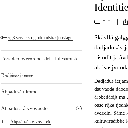
Identiti
Giella
Skåvllå galgg
vg3 service- og administrasjonsfaget
dádjadusáv ja
bisodit ja åv
Forsiden overordnet del - lulesamisk
aktisasjvuod
Badjásasj oasse
Dádjadus ietjama
dat vaddá dåbdo
Åhpadusá ulmme
árbbedábijt ma u
oase rijka tjoa
Åhpadusá árvvovuodo
åvdedin. Sáme k
kultuvrraárbbe l
1.
Åhpadusá árvvovuodo