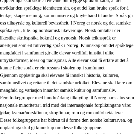
Opplæringa skal sikre at elevane blir trygge språkbrukarar, at dei
utviklar den språklege identiteten sin, og at dei kan bruke språk for å
tenkje, skape meining, kommunisere og knyte band til andre. Språk gir
oss tilhøyrsle og kulturell bevisstheit. I Noreg er norsk og dei samiske
språka sør-, lule- og nordsamisk likeverdige. Norsk omfattar dei
likestilte skriftspråka bokmål og nynorsk. Norsk teiknspråk er
anerkjent som eit fullverdig språk i Noreg. Kunnskap om det språklege
mangfaldet i samfunnet gir alle elevar verdifull innsikt i ulike
uttrykksformer, idear og tradisjonar. Alle elevar skal få erfare at det å
kunne fleire språk er ein ressurs i skolen og i samfunnet.
Gjennom opplæringa skal elevane få innsikt i historia, kulturen,
samfunnslivet og rettane til det samiske urfolket. Elevane skal lære om
mangfald og variasjon innanfor samisk kultur og samfunnsliv.
Fem folkegrupper med hundreårlang tilknyting til Noreg har status som
nasjonale minoritetar i tråd med dei internasjonale forpliktingane våre:
jødar, kvenar/norskfinnar, skogfinnar, rom og romanifolket/taterar.
Desse folkegruppene har bidratt til å forme den norske kulturarven, og
opplæringa skal gi kunnskap om desse folkegruppene.