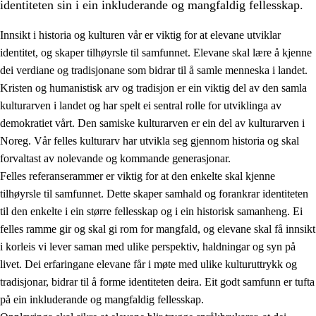
identiteten sin i ein inkluderande og mangfaldig fellesskap.
Innsikt i historia og kulturen vår er viktig for at elevane utviklar
identitet, og skaper tilhøyrsle til samfunnet. Elevane skal lære å kjenne
1.
Verdigrunnlaget i opplæringa
dei verdiane og tradisjonane som bidrar til å samle menneska i landet.
Kristen og humanistisk arv og tradisjon er ein viktig del av den samla
1.1
Menneskeverdet
kulturarven i landet og har spelt ei sentral rolle for utviklinga av
1.2
Identitet og kulturelt mangfald
demokratiet vårt. Den samiske kulturarven er ein del av kulturarven i
Noreg. Vår felles kulturarv har utvikla seg gjennom historia og skal
1.3
Kritisk tenking og etisk bevisstheit
forvaltast av nolevande og kommande generasjonar.
1.4
Skaparglede, engasjement og utforskartrong
Felles referanserammer er viktig for at den enkelte skal kjenne
tilhøyrsle til samfunnet. Dette skaper samhald og forankrar identiteten
1.5
Respekt for naturen og miljøbevisstheit
til den enkelte i ein større fellesskap og i ein historisk samanheng. Ei
1.6
Demokrati og medverknad
felles ramme gir og skal gi rom for mangfald, og elevane skal få innsikt
i korleis vi lever saman med ulike perspektiv, haldningar og syn på
livet. Dei erfaringane elevane får i møte med ulike kulturuttrykk og
tradisjonar, bidrar til å forme identiteten deira. Eit godt samfunn er tufta
på ein inkluderande og mangfaldig fellesskap.