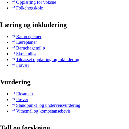
Opplæring for voksne
Folkehøgskole
Læring og inkludering
Rammeplaner
Læreplaner
Barnehagemiljø
Skolemiljø
Tilpasset opplæring og inkludering
Fravær
Vurdering
Eksamen
Prøver
Standpunkt- og underveisvurdering
Vitnemål og kompetansebevis
Tall og forskning