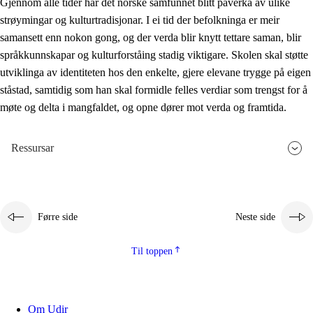
Gjennom alle tider har det norske samfunnet blitt påverka av ulike
strøymingar og kulturtradisjonar. I ei tid der befolkninga er meir
samansett enn nokon gong, og der verda blir knytt tettare saman, blir
språkkunnskapar og kulturforståing stadig viktigare. Skolen skal støtte
utviklinga av identiteten hos den enkelte, gjere elevane trygge på eigen
ståstad, samtidig som han skal formidle felles verdiar som trengst for å
møte og delta i mangfaldet, og opne dører mot verda og framtida.
Ressursar
Førre side
Neste side
Til toppen
Om Udir