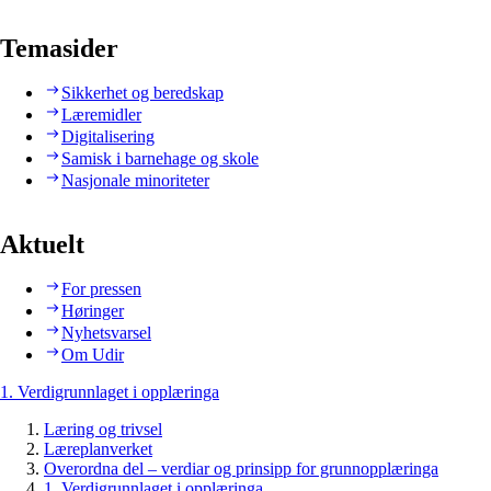
Temasider
Sikkerhet og beredskap
Læremidler
Digitalisering
Samisk i barnehage og skole
Nasjonale minoriteter
Aktuelt
For pressen
Høringer
Nyhetsvarsel
Om Udir
1. Verdigrunnlaget i opplæringa
Læring og trivsel
Læreplanverket
Overordna del – verdiar og prinsipp for grunnopplæringa
1. Verdigrunnlaget i opplæringa