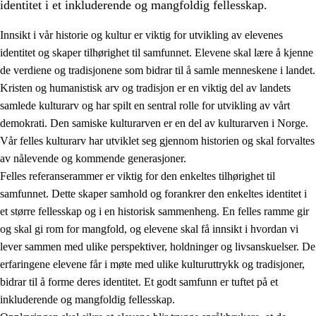
identitet i et inkluderende og mangfoldig fellesskap.
Innsikt i vår historie og kultur er viktig for utvikling av elevenes
identitet og skaper tilhørighet til samfunnet. Elevene skal lære å kjenne
1.
Opplæringens verdigrunnlag
de verdiene og tradisjonene som bidrar til å samle menneskene i landet.
Kristen og humanistisk arv og tradisjon er en viktig del av landets
1.1
Menneskeverdet
samlede kulturarv og har spilt en sentral rolle for utvikling av vårt
1.2
Identitet og kulturelt mangfold
demokrati. Den samiske kulturarven er en del av kulturarven i Norge.
Vår felles kulturarv har utviklet seg gjennom historien og skal forvaltes
1.3
Kritisk tenkning og etisk bevissthet
av nålevende og kommende generasjoner.
1.4
Skaperglede, engasjement og utforskertrang
Felles referanserammer er viktig for den enkeltes tilhørighet til
samfunnet. Dette skaper samhold og forankrer den enkeltes identitet i
1.5
Respekt for naturen og miljøbevissthet
et større fellesskap og i en historisk sammenheng. En felles ramme gir
1.6
Demokrati og medvirkning
og skal gi rom for mangfold, og elevene skal få innsikt i hvordan vi
lever sammen med ulike perspektiver, holdninger og livsanskuelser. De
erfaringene elevene får i møte med ulike kulturuttrykk og tradisjoner,
bidrar til å forme deres identitet. Et godt samfunn er tuftet på et
inkluderende og mangfoldig fellesskap.