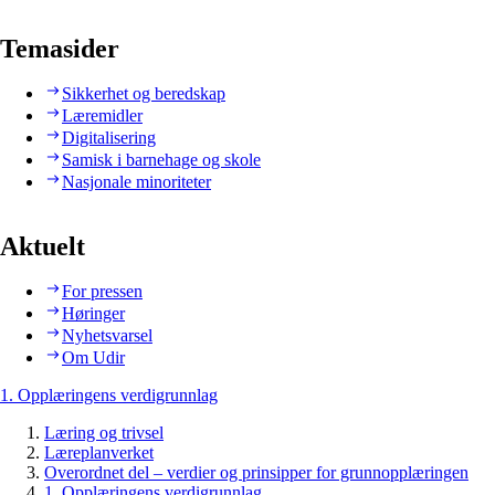
Temasider
Sikkerhet og beredskap
Læremidler
Digitalisering
Samisk i barnehage og skole
Nasjonale minoriteter
Aktuelt
For pressen
Høringer
Nyhetsvarsel
Om Udir
1. Opplæringens verdigrunnlag
Læring og trivsel
Læreplanverket
Overordnet del – verdier og prinsipper for grunnopplæringen
1. Opplæringens verdigrunnlag