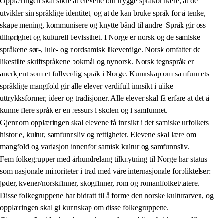
Opplæringen skal sikre at elevene blir trygge språkbrukere, at de
utvikler sin språklige identitet, og at de kan bruke språk for å tenke,
skape mening, kommunisere og knytte bånd til andre. Språk gir oss
tilhørighet og kulturell bevissthet. I Norge er norsk og de samiske
språkene sør-, lule- og nordsamisk likeverdige. Norsk omfatter de
likestilte skriftspråkene bokmål og nynorsk. Norsk tegnspråk er
anerkjent som et fullverdig språk i Norge. Kunnskap om samfunnets
språklige mangfold gir alle elever verdifull innsikt i ulike
uttrykksformer, ideer og tradisjoner. Alle elever skal få erfare at det å
kunne flere språk er en ressurs i skolen og i samfunnet.
Gjennom opplæringen skal elevene få innsikt i det samiske urfolkets
historie, kultur, samfunnsliv og rettigheter. Elevene skal lære om
mangfold og variasjon innenfor samisk kultur og samfunnsliv.
Fem folkegrupper med århundrelang tilknytning til Norge har status
som nasjonale minoriteter i tråd med våre internasjonale forpliktelser:
jøder, kvener/norskfinner, skogfinner, rom og romanifolket/tatere.
Disse folkegruppene har bidratt til å forme den norske kulturarven, og
opplæringen skal gi kunnskap om disse folkegruppene.