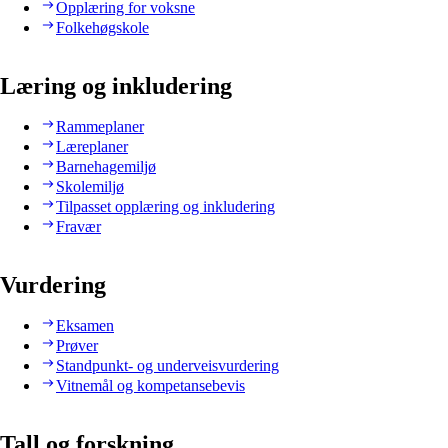
Opplæring for voksne
Folkehøgskole
Læring og inkludering
Rammeplaner
Læreplaner
Barnehagemiljø
Skolemiljø
Tilpasset opplæring og inkludering
Fravær
Vurdering
Eksamen
Prøver
Standpunkt- og underveisvurdering
Vitnemål og kompetansebevis
Tall og forskning