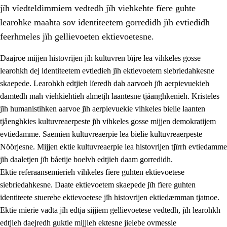
jïh vïedteldimmiem vedtedh jïh viehkehte fïere guhte
learohke maahta sov identiteetem gorredidh jïh evtiedidh
feerhmeles jïh gellievoeten ektievoetesne.
Daajroe mijjen histovrijen jïh kultuvren bïjre lea vihkeles gosse
1.
Lïerehtimmien aarvoevåarome
learohkh dej identiteetem evtiedieh jïh ektievoetem siebriedahkesne
skaepede. Learohkh edtjieh lïeredh dah aarvoeh jïh aerpievuekieh
1.1
Almetjeaarvoe
damtedh mah viehkiehtieh almetjh laantesne tjåanghkenieh. Kristeles
1.2
Identiteete jïh kulturellen gellievoete
jïh humanistihken aarvoe jïh aerpievuekie vihkeles bielie laanten
tjåenghkies kultuvreaerpeste jïh vihkeles gosse mijjen demokratijem
1.3
Laejhtehks ussjedimmie jïh etihkeles vuajnoe
evtiedamme. Saemien kultuvreaerpie lea bielie kultuvreaerpeste
1.4
Skaepiedimmievoeteaavoe, eadtjohkevoete jïh
Nöörjesne. Mijjen ektie kultuvreaerpie lea histovrijen tjïrrh evtiedamme
goerehtimmievæljoe
jïh daaletjen jïh båetije boelvh edtjieh daam gorredidh.
Ektie referaansemierieh vihkeles fïere guhten ektievoetese
1.5
Eatnemem krööhkestidh jïh byjresegoerkesevoete
siebriedahkesne. Daate ektievoetem skaepede jïh fïere guhten
1.6
Demokratije jïh meatanårrome
identiteete stuerebe ektievoetese jïh histovrijen ektiedæmman tjatnoe.
Ektie mierie vadta jïh edtja sijjiem gellievoetese vedtedh, jïh learohkh
edtjieh daejredh guktie mijjieh ektesne jielebe ovmessie