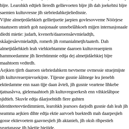
bïjre. Learohkh edtjieh lïeredh gellievoeten bïjre jïh dah joekehtsi bïjre
saemien kultuvresne jïh siebriedahkejieliedisnie.
Vïjhte almetjedåehkieh gellietjuetie jaepien govlesovveme Nöörjese
staatusem utnieh goh nasjonaale unnebelåhkoeh mijjen internasjonaale
dïedti mietie: judarh, kvenerh/daaroensåevmieladtjh,
skåajjesåevmieladtjh, romerh jïh romanialmetjh/taaterh. Dah
almetjidåehkieh leah viehkiehtamme daaroen kultuvreaerpiem
hammoedamme jïh lïerehtimmie edtja dej almetjidåehkiej bïjre
maahtoem vedtedh.
Aejkien tjïrrh daaroen siebriedahkem tsevtseme ovmessie straejmijste
jïh kultuvreaerpievuekijste. Tïjjesne gusnie åålmege lea jienebh
ektiedamme enn naan tïjje daan åvteli, jïh gusnie veartene lïhkebe
tjatnasåvva, gïelemaahtoeh jïh kultuvregoerkesh enn vihkielåbpoe
sjidtieh. Skuvle edtja dåarjoehtidh fïere guhten
identiteeteevtiedimmiem, learohkh jearsoes darjodh gusnie dah leah jïh
seamma aejkien dïhte edtja ektie aarvoeh buektedh mah daarpesjieh
gosse ektievoetem gaavnesjieh jïh aktanieh, jïh oksh rïhpestieh
veartanasse jïh båetije biejjide.