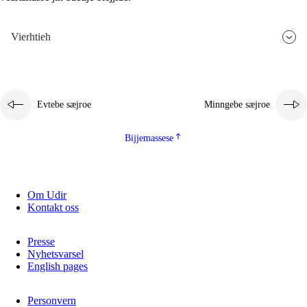
Vierhtieh
Evtebe sæjroe
Minngebe sæjroe
Bijjemassese
Om Udir
Kontakt oss
Presse
Nyhetsvarsel
English pages
Personvern