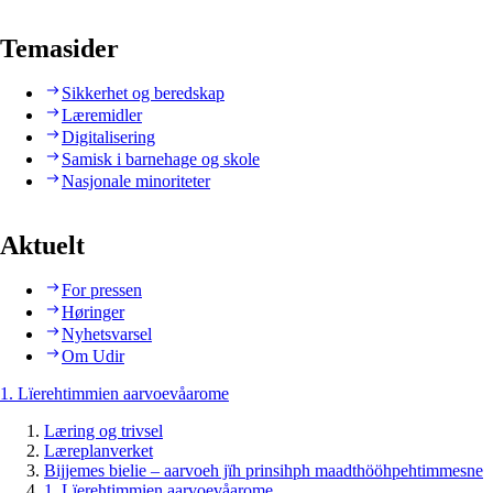
Temasider
Sikkerhet og beredskap
Læremidler
Digitalisering
Samisk i barnehage og skole
Nasjonale minoriteter
Aktuelt
For pressen
Høringer
Nyhetsvarsel
Om Udir
1. Lïerehtimmien aarvoevåarome
Læring og trivsel
Læreplanverket
Bijjemes bielie – aarvoeh jïh prinsihph maadthööhpehtimmesne
1. Lïerehtimmien aarvoevåarome