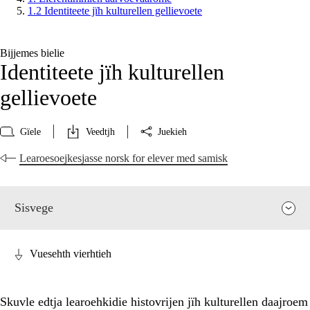
1.2 Identiteete jïh kulturellen gellievoete
Bijjemes bielie
Identiteete jïh kulturellen
gellievoete
Gïele
Veedtjh
Juekieh
Learoesoejkesjasse norsk for elever med samisk
Sisvege
Vuesehth vierhtieh
Skuvle edtja learoehkidie histovrijen jïh kulturellen daajroem