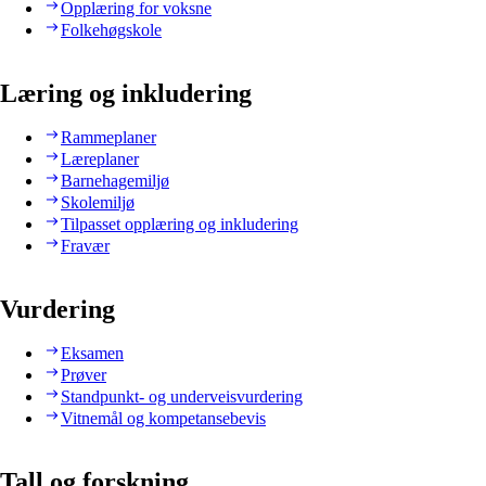
Opplæring for voksne
Folkehøgskole
Læring og inkludering
Rammeplaner
Læreplaner
Barnehagemiljø
Skolemiljø
Tilpasset opplæring og inkludering
Fravær
Vurdering
Eksamen
Prøver
Standpunkt- og underveisvurdering
Vitnemål og kompetansebevis
Tall og forskning