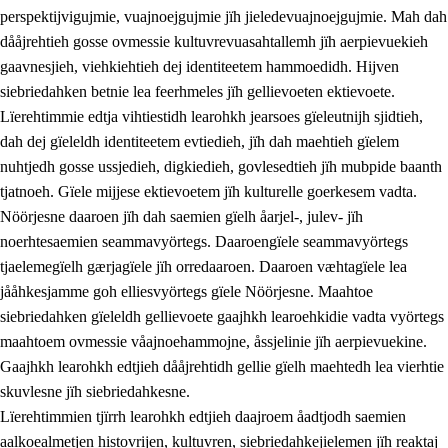
perspektijvigujmie, vuajnoejgujmie jïh jieledevuajnoejgujmie. Mah dah
dååjrehtieh gosse ovmessie kultuvrevuasahtallemh jïh aerpievuekieh
gaavnesjieh, viehkiehtieh dej identiteetem hammoedidh. Hijven
siebriedahken betnie lea feerhmeles jïh gellievoeten ektievoete.
Lïerehtimmie edtja vihtiestidh learohkh jearsoes gïeleutnijh sjidtieh,
dah dej gïeleldh identiteetem evtiedieh, jïh dah maehtieh gïelem
nuhtjedh gosse ussjedieh, digkiedieh, govlesedtieh jïh mubpide baanth
tjatnoeh. Gïele mijjese ektievoetem jïh kulturelle goerkesem vadta.
Nöörjesne daaroen jïh dah saemien gïelh åarjel-, julev- jïh
noerhtesaemien seammavyörtegs. Daaroengïele seammavyörtegs
tjaelemegïelh gærjagïele jïh orredaaroen. Daaroen væhtagïele lea
jååhkesjamme goh elliesvyörtegs gïele Nöörjesne. Maahtoe
siebriedahken gïeleldh gellievoete gaajhkh learoehkidie vadta vyörtegs
maahtoem ovmessie våajnoehammojne, åssjelinie jïh aerpievuekine.
Gaajhkh learohkh edtjieh dååjrehtidh gellie gïelh maehtedh lea vierhtie
skuvlesne jïh siebriedahkesne.
Lïerehtimmien tjïrrh learohkh edtjieh daajroem åadtjodh saemien
aalkoealmetjen histovrijen, kultuvren, siebriedahkejielemen jïh reaktaj