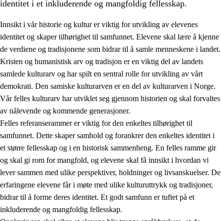
identitet i et inkluderende og mangfoldig fellesskap.
Innsikt i vår historie og kultur er viktig for utvikling av elevenes
identitet og skaper tilhørighet til samfunnet. Elevene skal lære å kjenne
1.
Opplæringens verdigrunnlag
de verdiene og tradisjonene som bidrar til å samle menneskene i landet.
Kristen og humanistisk arv og tradisjon er en viktig del av landets
1.1
Menneskeverdet
samlede kulturarv og har spilt en sentral rolle for utvikling av vårt
1.2
Identitet og kulturelt mangfold
demokrati. Den samiske kulturarven er en del av kulturarven i Norge.
Vår felles kulturarv har utviklet seg gjennom historien og skal forvaltes
1.3
Kritisk tenkning og etisk bevissthet
av nålevende og kommende generasjoner.
1.4
Skaperglede, engasjement og utforskertrang
Felles referanserammer er viktig for den enkeltes tilhørighet til
samfunnet. Dette skaper samhold og forankrer den enkeltes identitet i
1.5
Respekt for naturen og miljøbevissthet
et større fellesskap og i en historisk sammenheng. En felles ramme gir
1.6
Demokrati og medvirkning
og skal gi rom for mangfold, og elevene skal få innsikt i hvordan vi
lever sammen med ulike perspektiver, holdninger og livsanskuelser. De
erfaringene elevene får i møte med ulike kulturuttrykk og tradisjoner,
bidrar til å forme deres identitet. Et godt samfunn er tuftet på et
inkluderende og mangfoldig fellesskap.