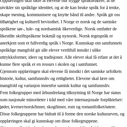
Opplæringen skal sikre at elevene blir trygge språkbrukere, at de
utvikler sin språklige identitet, og at de kan bruke språk for å tenke,
skape mening, kommunisere og knytte bånd til andre. Språk gir oss
tilhørighet og kulturell bevissthet. I Norge er norsk og de samiske
språkene sør-, lule- og nordsamisk likeverdige. Norsk omfatter de
likestilte skriftspråkene bokmål og nynorsk. Norsk tegnspråk er
anerkjent som et fullverdig språk i Norge. Kunnskap om samfunnets
språklige mangfold gir alle elever verdifull innsikt i ulike
uttrykksformer, ideer og tradisjoner. Alle elever skal få erfare at det å
kunne flere språk er en ressurs i skolen og i samfunnet.
Gjennom opplæringen skal elevene få innsikt i det samiske urfolkets
historie, kultur, samfunnsliv og rettigheter. Elevene skal lære om
mangfold og variasjon innenfor samisk kultur og samfunnsliv.
Fem folkegrupper med århundrelang tilknytning til Norge har status
som nasjonale minoriteter i tråd med våre internasjonale forpliktelser:
jøder, kvener/norskfinner, skogfinner, rom og romanifolket/tatere.
Disse folkegruppene har bidratt til å forme den norske kulturarven, og
opplæringen skal gi kunnskap om disse folkegruppene.