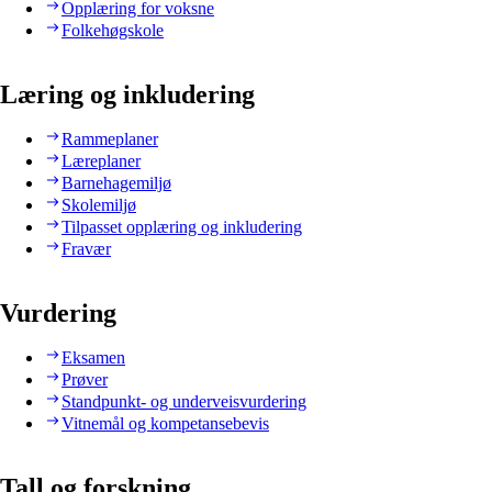
Opplæring for voksne
Folkehøgskole
Læring og inkludering
Rammeplaner
Læreplaner
Barnehagemiljø
Skolemiljø
Tilpasset opplæring og inkludering
Fravær
Vurdering
Eksamen
Prøver
Standpunkt- og underveisvurdering
Vitnemål og kompetansebevis
Tall og forskning