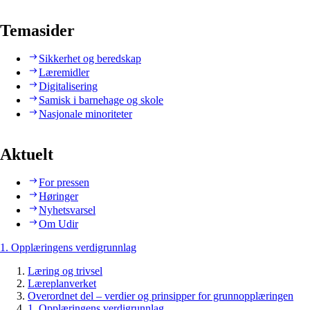
Temasider
Sikkerhet og beredskap
Læremidler
Digitalisering
Samisk i barnehage og skole
Nasjonale minoriteter
Aktuelt
For pressen
Høringer
Nyhetsvarsel
Om Udir
1. Opplæringens verdigrunnlag
Læring og trivsel
Læreplanverket
Overordnet del – verdier og prinsipper for grunnopplæringen
1. Opplæringens verdigrunnlag