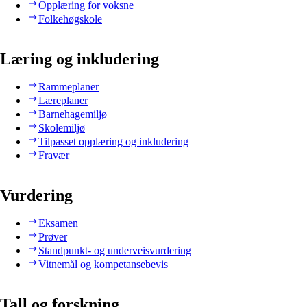
Opplæring for voksne
Folkehøgskole
Læring og inkludering
Rammeplaner
Læreplaner
Barnehagemiljø
Skolemiljø
Tilpasset opplæring og inkludering
Fravær
Vurdering
Eksamen
Prøver
Standpunkt- og underveisvurdering
Vitnemål og kompetansebevis
Tall og forskning