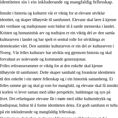
identiteten sin i ein inkluderande og mangfaldig fellesskap.
Innsikt i historia og kulturen vår er viktig for at elevane utviklar
identitet, og skaper tilhøyrsle til samfunnet. Elevane skal lære å kjenne
1.
Verdigrunnlaget i opplæringa
dei verdiane og tradisjonane som bidrar til å samle menneska i landet.
Kristen og humanistisk arv og tradisjon er ein viktig del av den samla
1.1
Menneskeverdet
kulturarven i landet og har spelt ei sentral rolle for utviklinga av
1.2
Identitet og kulturelt mangfald
demokratiet vårt. Den samiske kulturarven er ein del av kulturarven i
Noreg. Vår felles kulturarv har utvikla seg gjennom historia og skal
1.3
Kritisk tenking og etisk bevisstheit
forvaltast av nolevande og kommande generasjonar.
1.4
Skaparglede, engasjement og utforskartrong
Felles referanserammer er viktig for at den enkelte skal kjenne
tilhøyrsle til samfunnet. Dette skaper samhald og forankrar identiteten
1.5
Respekt for naturen og miljøbevisstheit
til den enkelte i ein større fellesskap og i ein historisk samanheng. Ei
1.6
Demokrati og medverknad
felles ramme gir og skal gi rom for mangfald, og elevane skal få innsikt
i korleis vi lever saman med ulike perspektiv, haldningar og syn på
livet. Dei erfaringane elevane får i møte med ulike kulturuttrykk og
tradisjonar, bidrar til å forme identiteten deira. Eit godt samfunn er tufta
på ein inkluderande og mangfaldig fellesskap.