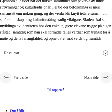
Gjennom alle tider har det norske samfunnet blitt påverka av ulike
strøymingar og kulturtradisjonar. I ei tid der befolkninga er meir
samansett enn nokon gong, og der verda blir knytt tettare saman, blir
språkkunnskapar og kulturforståing stadig viktigare. Skolen skal støtte
utviklinga av identiteten hos den enkelte, gjere elevane trygge på eigen
ståstad, samtidig som han skal formidle felles verdiar som trengst for å
møte og delta i mangfaldet, og opne dører mot verda og framtida.
Ressursar
Førre side
Neste side
Til toppen
Om Udir