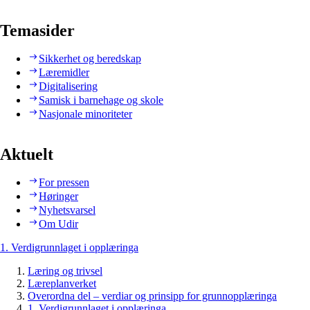
Temasider
Sikkerhet og beredskap
Læremidler
Digitalisering
Samisk i barnehage og skole
Nasjonale minoriteter
Aktuelt
For pressen
Høringer
Nyhetsvarsel
Om Udir
1. Verdigrunnlaget i opplæringa
Læring og trivsel
Læreplanverket
Overordna del – verdiar og prinsipp for grunnopplæringa
1. Verdigrunnlaget i opplæringa