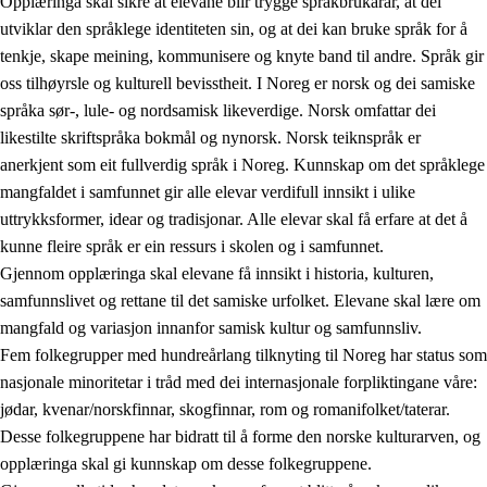
Opplæringa skal sikre at elevane blir trygge språkbrukarar, at dei
utviklar den språklege identiteten sin, og at dei kan bruke språk for å
tenkje, skape meining, kommunisere og knyte band til andre. Språk gir
oss tilhøyrsle og kulturell bevisstheit. I Noreg er norsk og dei samiske
språka sør-, lule- og nordsamisk likeverdige. Norsk omfattar dei
likestilte skriftspråka bokmål og nynorsk. Norsk teiknspråk er
anerkjent som eit fullverdig språk i Noreg. Kunnskap om det språklege
mangfaldet i samfunnet gir alle elevar verdifull innsikt i ulike
uttrykksformer, idear og tradisjonar. Alle elevar skal få erfare at det å
kunne fleire språk er ein ressurs i skolen og i samfunnet.
Gjennom opplæringa skal elevane få innsikt i historia, kulturen,
samfunnslivet og rettane til det samiske urfolket. Elevane skal lære om
mangfald og variasjon innanfor samisk kultur og samfunnsliv.
Fem folkegrupper med hundreårlang tilknyting til Noreg har status som
nasjonale minoritetar i tråd med dei internasjonale forpliktingane våre:
jødar, kvenar/norskfinnar, skogfinnar, rom og romanifolket/taterar.
Desse folkegruppene har bidratt til å forme den norske kulturarven, og
opplæringa skal gi kunnskap om desse folkegruppene.