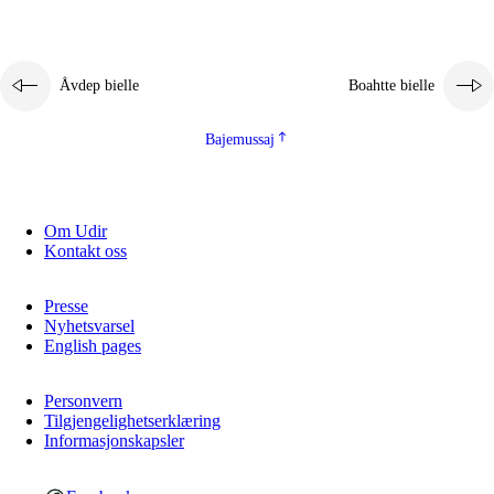
Åvdep bielle
Boahtte bielle
Bajemussaj
Om Udir
Kontakt oss
Presse
Nyhetsvarsel
English pages
Personvern
Tilgjengelighetserklæring
Informasjonskapsler