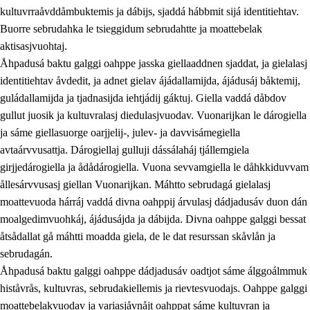
kultuvrraåvddåmbuktemis ja dábijs, sjaddá hábbmit sijá identitiehtav.
Buorre sebrudahka le tsieggidum sebrudahtte ja moattebelak
aktisasjvuohtaj.
Åhpadusá baktu galggi oahppe jasska giellaaddnen sjaddat, ja gielalasj
identitiehtav åvdedit, ja adnet gielav ájádallamijda, ájádusáj båktemij,
guládallamijda ja tjadnasijda iehtjádij gáktuj. Giella vaddá dåbdov
gullut juosik ja kultuvralasj diedulasjvuodav. Vuonarijkan le dárogiella
ja sáme giellasuorge oarjjelij-, julev- ja davvisámegiella
avtaárvvusattja. Dárogiellaj gulluji dássálaháj tjállemgiela
girjjedárogiella ja ådådárogiella. Vuona sevvamgiella le dåhkkiduvvam
ållesárvvusasj giellan Vuonarijkan. Máhtto sebrudagá gielalasj
moattevuoda hárráj vaddá divna oahppij árvulasj dádjadusáv duon dán
moalgedimvuohkáj, ájádusájda ja dábijda. Divna oahppe galggi bessat
åtsådallat gå máhtti moadda giela, de le dat resurssan skåvlån ja
sebrudagán.
Åhpadusá baktu galggi oahppe dádjadusáv oadtjot sáme álggoálmmuk
histåvrås, kultuvras, sebrudakiellemis ja rievtesvuodajs. Oahppe galggi
moattebelakvuodav ja variasjåvnåjt oahppat sáme kultuvran ja