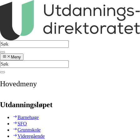
Meny
Hovedmeny
Utdanningsløpet
Barnehage
SFO
Grunnskole
Videregående