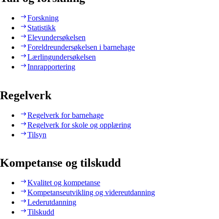
Forskning
Statistikk
Elevundersøkelsen
Foreldreundersøkelsen i barnehage
Lærlingundersøkelsen
Innrapportering
Regelverk
Regelverk for barnehage
Regelverk for skole og opplæring
Tilsyn
Kompetanse og tilskudd
Kvalitet og kompetanse
Kompetanseutvikling og videreutdanning
Lederutdanning
Tilskudd