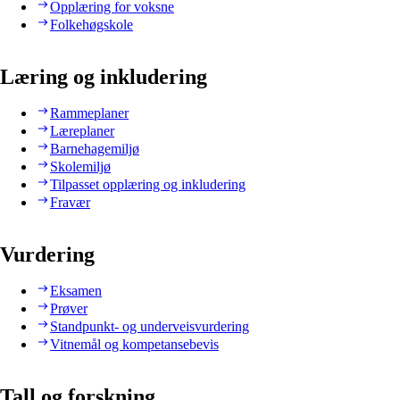
Opplæring for voksne
Folkehøgskole
Læring og inkludering
Rammeplaner
Læreplaner
Barnehagemiljø
Skolemiljø
Tilpasset opplæring og inkludering
Fravær
Vurdering
Eksamen
Prøver
Standpunkt- og underveisvurdering
Vitnemål og kompetansebevis
Tall og forskning