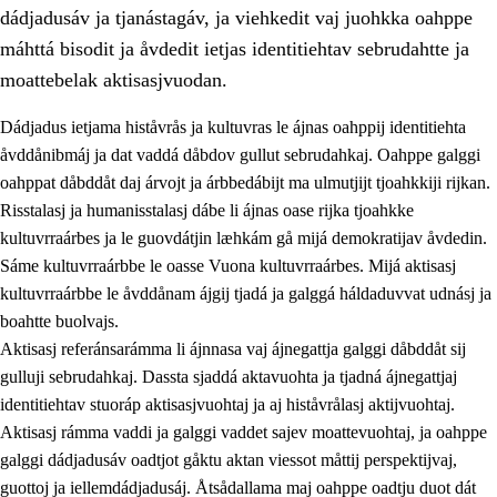
dádjadusáv ja tjanástagáv, ja viehkedit vaj juohkka oahppe
máhttá bisodit ja åvdedit ietjas identitiehtav sebrudahtte ja
moattebelak aktisasjvuodan.
Dádjadus ietjama histåvrås ja kultuvras le ájnas oahppij identitiehta
1.
Åhpadusá árvvovuodo
åvddånibmáj ja dat vaddá dåbdov gullut sebrudahkaj. Oahppe galggi
oahppat dåbddåt daj árvojt ja árbbedábijt ma ulmutjijt tjoahkkiji rijkan.
1.1
Almasjárvvo
Risstalasj ja humanisstalasj dábe li ájnas oase rijka tjoahkke
1.2
Identitiehtta ja kultuvralasj moattevuohta
kultuvrraárbes ja le guovdátjin læhkám gå mijá demokratijav åvdedin.
Sáme kultuvrraárbbe le oasse Vuona kultuvrraárbes. Mijá aktisasj
1.3
Lájttális ájádallam ja estetihkalasj diedulasjvuohta
kultuvrraárbbe le åvddånam ájgij tjadá ja galggá háldaduvvat udnásj ja
1.4
Dahkamávvo, berustibme ja diehtemvájnogisvuohta
boahtte buolvajs.
Aktisasj referánsarámma li ájnnasa vaj ájnegattja galggi dåbddåt sij
1.5
Vieledus luonnduj ja birásdiedulasjvuohta
gulluji sebrudahkaj. Dassta sjaddá aktavuohta ja tjadná ájnegattjaj
1.6
Demokratijja ja oassálasstem
identitiehtav stuoráp aktisasjvuohtaj ja aj histåvrålasj aktijvuohtaj.
Aktisasj rámma vaddi ja galggi vaddet sajev moattevuohtaj, ja oahppe
galggi dádjadusáv oadtjot gåktu aktan viessot måttij perspektijvaj,
guottoj ja iellemdádjadusáj. Åtsådallama maj oahppe oadtju duot dát