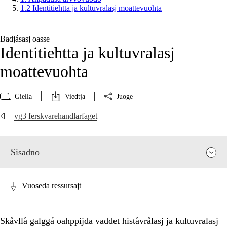
1.2 Identitiehtta ja kultuvralasj moattevuohta
Badjásasj oasse
Identitiehtta ja kultuvralasj
moattevuohta
Giella
Viedtja
Juoge
vg3 ferskvarehandlarfaget
Sisadno
Vuoseda ressursajt
Skåvllå galggá oahppijda vaddet histåvrålasj ja kultuvralasj