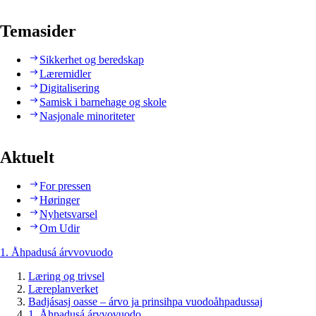
Temasider
Sikkerhet og beredskap
Læremidler
Digitalisering
Samisk i barnehage og skole
Nasjonale minoriteter
Aktuelt
For pressen
Høringer
Nyhetsvarsel
Om Udir
1. Åhpadusá árvvovuodo
Læring og trivsel
Læreplanverket
Badjásasj oasse – árvo ja prinsihpa vuodoåhpadussaj
1. Åhpadusá árvvovuodo