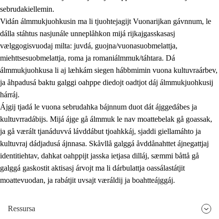
sebrudakiellemin.
Vidán álmmukjuohkusin ma li tjuohtejagijt Vuonarijkan gávnnum, le
dálla stáhtus nasjunále unneplåhkon mijá rijkajgasskasasj
vælggogisvuodaj milta: juvdá, guojna/vuonasuobmelattja,
miehttsesuobmelattja, roma ja romaniálmmuk/táhtara. Dá
álmmukjuohkusa li aj læhkám siegen hábbmimin vuona kultuvraárbev,
ja åhpadusá baktu galggi oahppe diedojt oadtjot dáj álmmukjuohkusij
hárráj.
Ájgij tjadá le vuona sebrudahka bájnnum duot dát ájggedábes ja
kultuvrradábijs. Mijá ájge gå álmmuk le nav moattebelak gå goassak,
ja gå værált tjanáduvvá lávddábut tjoahkkáj, sjaddi giellamáhto ja
kultuvraj dádjadusá ájnnasa. Skåvllå galggá åvddånahttet ájnegattjaj
identitiehtav, dahkat oahppijt jasska ietjasa dilláj, sæmmi båttå gå
galggá gaskostit aktisasj árvojt ma li dárbulattja oassálastátjit
moattevuodan, ja rabátjit uvsajt væráldij ja boahtteájggáj.
Ressursa