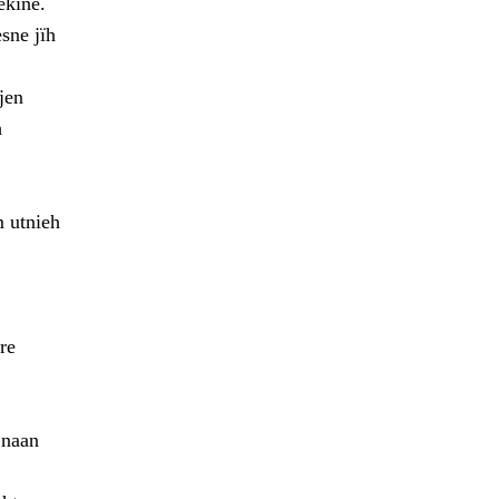
ekine.
sne jïh
jen
h
m utnieh
re
 naan