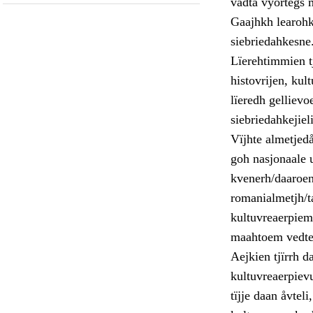
vadta vyörtegs 
Gaajhkh learohkh
siebriedahkesne
Lïerehtimmien t
histovrijen, kul
lïeredh gellievo
siebriedahkejiel
Vïjhte almetjed
goh nasjonaale u
kvenerh/daaroen
romanialmetjh/t
kultuvreaerpiem
maahtoem vedte
Aejkien tjïrrh d
kultuvreaerpiev
tïjje daan åvtel