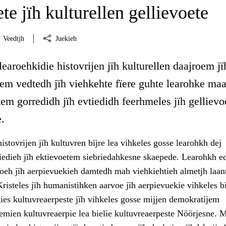
ete jïh kulturellen gellievoete
Veedtjh
Juekieh
learoehkidie histovrijen jïh kulturellen daajroem jï
em vedtedh jïh viehkehte fïere guhte learohke maa
tem gorredidh jïh evtiedidh feerhmeles jïh gellievo
.
istovrijen jïh kultuvren bïjre lea vihkeles gosse learohkh dej
tiedieh jïh ektievoetem siebriedahkesne skaepede. Learohkh ed
voeh jïh aerpievuekieh damtedh mah viehkiehtieh almetjh laan
risteles jïh humanistihken aarvoe jïh aerpievuekie vihkeles bi
ies kultuvreaerpeste jïh vihkeles gosse mijjen demokratijem
mien kultuvreaerpie lea bielie kultuvreaerpeste Nöörjesne. M