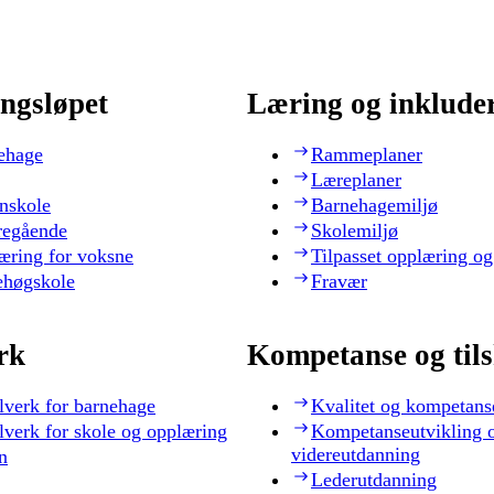
ngsløpet
Læring og inklude
ehage
Rammeplaner
Læreplaner
nskole
Barnehagemiljø
regående
Skolemiljø
æring for voksne
Tilpasset opplæring og
ehøgskole
Fravær
rk
Kompetanse og til
lverk for barnehage
Kvalitet og kompetans
lverk for skole og opplæring
Kompetanseutvikling 
videreutdanning
n
Lederutdanning