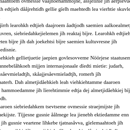
maahtoem ovmessie våajnoehammojne, åssjelinie jïh aerpievu
 edtjieh dååjrehtidh gellie gïelh maehtedh lea vierhtie skuvle
.
jïrrh learohkh edtjieh daajroem åadtjodh saemien aalkoealmet
tuvren, siebriedahkejielemen jïh reaktaj bïjre. Learohkh edtjie
eten bïjre jïh dah joekehtsi bïjre saemien kultuvresne jïh
iedisnie.
åehkieh gellietjuetie jaepien govlesovveme Nöörjese staatuse
nnebelåhkoeh mijjen internasjonaale dïedti mietie: judarh,
såevmieladtjh, skåajjesåevmieladtjh, romerh jïh
aaterh. Dah almetjidåehkieh leah viehkiehtamme daaroen
 hammoedamme jïh lïerehtimmie edtja dej almetjidåehkiej bïj
dh.
aaroen siebriedahkem tsevtseme ovmessie straejmijste jïh
uekijste. Tïjjesne gusnie åålmege lea jienebh ektiedamme enn
i, jïh gusnie veartene lïhkebe tjatnasåvva, gïelemaahtoeh jïh