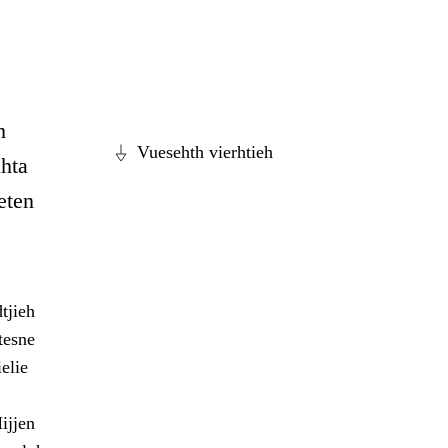
h
Vuesehth vierhtieh
hta
eten
tjieh
tesne
elie
ijjen