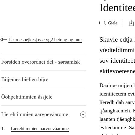
Identite
Gïele
Skuvle edtja 
Learoesoejkesjasse vg2 betong og mur
vïedteldimmi
sov identitee
Forsiden overordnet del - sørsamisk
ektievoetesne
Bijjemes bielien bïjre
Daajroe mijjen h
identiteetem ev
Ööhpehtimmien åssjele
lïeredh dah aar
tjåanghkenieh. K
Lïerehtimmien aarvoevåarome
laanten tjåenghk
evtiedamme. Sae
1.
Lïerehtimmien aarvoevåarome