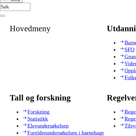
Hovedmeny
Utdanni
Barn
SFO
Grun
Vide
Oppl
Folk
Tall og forskning
Regelve
Forskning
Rege
Statistikk
Rege
Elevundersøkelsen
Tilsy
Foreldreundersøkelsen i barnehage