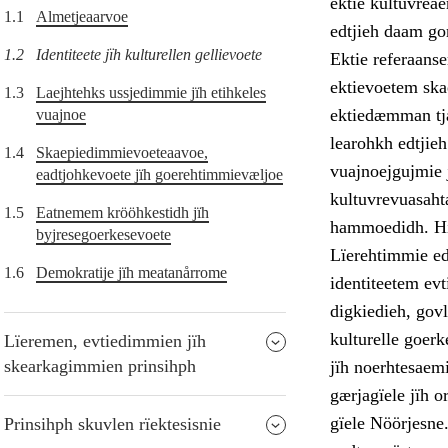
ektie kultuvreae
1.1
Almetjeaarvoe
edtjieh daam go
1.2
Identiteete jïh kulturellen gellievoete
Ektie referaanse
ektievoetem skae
1.3
Laejhtehks ussjedimmie jïh etihkeles
ektiedæmman tjat
vuajnoe
learohkh edtjieh
1.4
Skaepiedimmievoeteaavoe,
vuajnoejgujmie 
eadtjohkevoete jïh goerehtimmievæljoe
kultuvrevuasahta
1.5
Eatnemem krööhkestidh jïh
hammoedidh. Hij
byjresegoerkesevoete
Lïerehtimmie edt
1.6
Demokratije jïh meatanårrome
identiteetem evt
digkiedieh, govl
kulturelle goerk
Lïeremen, evtiedimmien jïh
skearkagimmien prinsihph
jïh noerhtesaem
gærjagïele jïh 
gïele Nöörjesne
Prinsihph skuvlen rïektesisnie