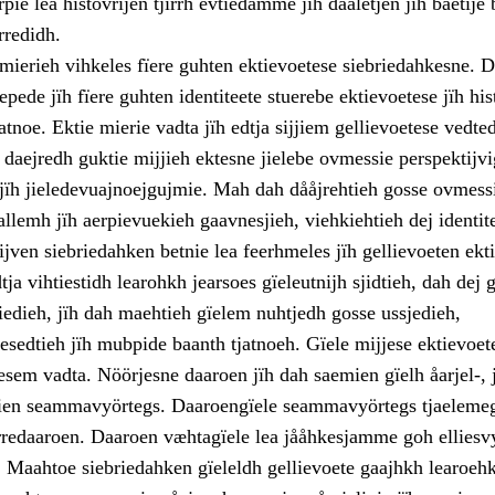
rpie lea histovrijen tjïrrh evtiedamme jïh daaletjen jïh båetije
rredidh.
mierieh vihkeles fïere guhten ektievoetese siebriedahkesne. D
pede jïh fïere guhten identiteete stuerebe ektievoetese jïh his
noe. Ektie mierie vadta jïh edtja sijjiem gellievoetese vedted
 daejredh guktie mijjieh ektesne jielebe ovmessie perspektijv
jïh jieledevuajnoejgujmie. Mah dah dååjrehtieh gosse ovmess
llemh jïh aerpievuekieh gaavnesjieh, viehkiehtieh dej identi
ven siebriedahken betnie lea feerhmeles jïh gellievoeten ekti
ja vihtiestidh learohkh jearsoes gïeleutnijh sjidtieh, dah dej 
iedieh, jïh dah maehtieh gïelem nuhtjedh gosse ussjedieh,
esedtieh jïh mubpide baanth tjatnoeh. Gïele mijjese ektievoet
esem vadta. Nöörjesne daaroen jïh dah saemien gïelh åarjel-, 
ien seammavyörtegs. Daaroengïele seammavyörtegs tjaelemeg
orredaaroen. Daaroen væhtagïele lea jååhkesjamme goh elliesv
. Maahtoe siebriedahken gïeleldh gellievoete gaajhkh learoehk