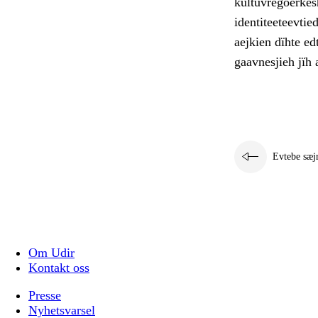
kultuvregoerkesh
identiteeteevti
aejkien dïhte e
gaavnesjieh jïh a
Evtebe sæj
Om Udir
Kontakt oss
Presse
Nyhetsvarsel