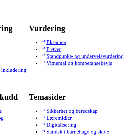
ring
Vurdering
Eksamen
Prøver
Standpunkt- og underveisvurdering
Vitnemål og kompetansebevis
 inkludering
skudd
Temasider
e
Sikkerhet og beredskap
og
Læremidler
Digitalisering
Samisk i barnehage og skole