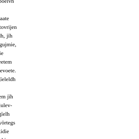
 boelvh
aate
tovrijen
h, jïh
igujmie,
ie
teetem
evoete.
gïeleldh
em jïh
julev-
ïelh
yörtegs
idie