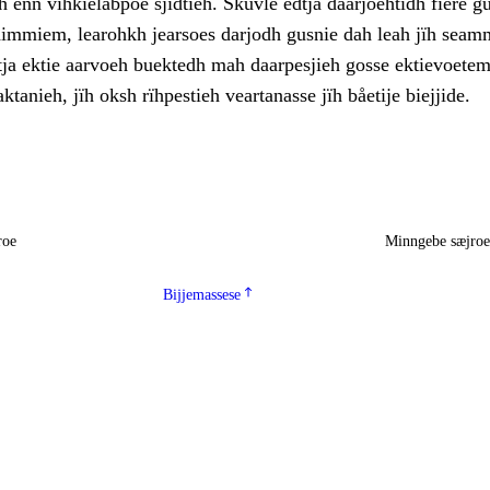
 enn vihkielåbpoe sjidtieh. Skuvle edtja dåarjoehtidh fïere g
edimmiem, learohkh jearsoes darjodh gusnie dah leah jïh seam
dtja ektie aarvoeh buektedh mah daarpesjieh gosse ektievoete
ktanieh, jïh oksh rïhpestieh veartanasse jïh båetije biejjide.
roe
Minngebe sæjro
Bijjemassese