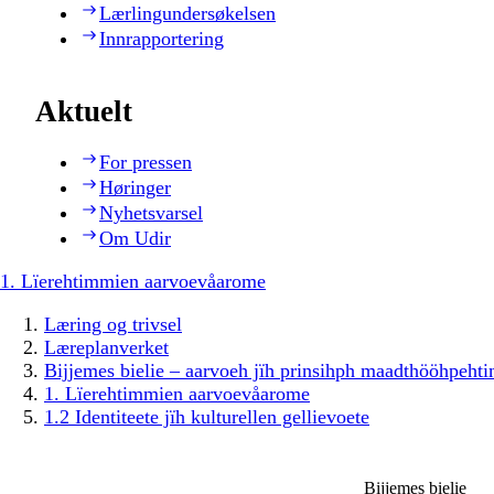
Lærlingundersøkelsen
Innrapportering
Aktuelt
For pressen
Høringer
Nyhetsvarsel
Om Udir
1. Lïerehtimmien aarvoevåarome
Læring og trivsel
Læreplanverket
Bijjemes bielie – aarvoeh jïh prinsihph maadthööhpeh
1. Lïerehtimmien aarvoevåarome
1.2 Identiteete jïh kulturellen gellievoete
Bijjemes bielie