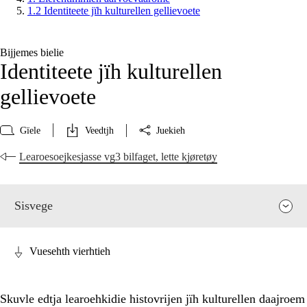
1.2 Identiteete jïh kulturellen gellievoete
Bijjemes bielie
Identiteete jïh kulturellen
gellievoete
Gïele
Veedtjh
Juekieh
Learoesoejkesjasse vg3 bilfaget, lette kjøretøy
Sisvege
Vuesehth vierhtieh
Skuvle edtja learoehkidie histovrijen jïh kulturellen daajroem