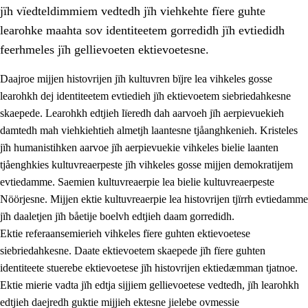
jïh vïedteldimmiem vedtedh jïh viehkehte fïere guhte
learohke maahta sov identiteetem gorredidh jïh evtiedidh
feerhmeles jïh gellievoeten ektievoetesne.
Daajroe mijjen histovrijen jïh kultuvren bïjre lea vihkeles gosse
1.
Lïerehtimmien aarvoevåarome
learohkh dej identiteetem evtiedieh jïh ektievoetem siebriedahkesne
skaepede. Learohkh edtjieh lïeredh dah aarvoeh jïh aerpievuekieh
1.1
Almetjeaarvoe
damtedh mah viehkiehtieh almetjh laantesne tjåanghkenieh. Kristeles
1.2
Identiteete jïh kulturellen gellievoete
jïh humanistihken aarvoe jïh aerpievuekie vihkeles bielie laanten
tjåenghkies kultuvreaerpeste jïh vihkeles gosse mijjen demokratijem
1.3
Laejhtehks ussjedimmie jïh etihkeles vuajnoe
evtiedamme. Saemien kultuvreaerpie lea bielie kultuvreaerpeste
1.4
Skaepiedimmievoeteaavoe, eadtjohkevoete jïh
Nöörjesne. Mijjen ektie kultuvreaerpie lea histovrijen tjïrrh evtiedamme
goerehtimmievæljoe
jïh daaletjen jïh båetije boelvh edtjieh daam gorredidh.
Ektie referaansemierieh vihkeles fïere guhten ektievoetese
1.5
Eatnemem krööhkestidh jïh byjresegoerkesevoete
siebriedahkesne. Daate ektievoetem skaepede jïh fïere guhten
1.6
Demokratije jïh meatanårrome
identiteete stuerebe ektievoetese jïh histovrijen ektiedæmman tjatnoe.
Ektie mierie vadta jïh edtja sijjiem gellievoetese vedtedh, jïh learohkh
edtjieh daejredh guktie mijjieh ektesne jielebe ovmessie