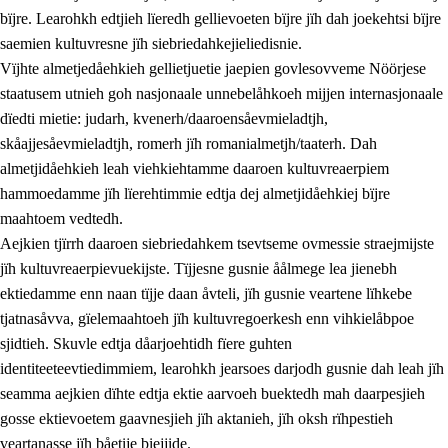
bïjre. Learohkh edtjieh lïeredh gellievoeten bïjre jïh dah joekehtsi bïjre
saemien kultuvresne jïh siebriedahkejieliedisnie.
Vïjhte almetjedåehkieh gellietjuetie jaepien govlesovveme Nöörjese
staatusem utnieh goh nasjonaale unnebelåhkoeh mijjen internasjonaale
dïedti mietie: judarh, kvenerh/daaroensåevmieladtjh,
skåajjesåevmieladtjh, romerh jïh romanialmetjh/taaterh. Dah
almetjidåehkieh leah viehkiehtamme daaroen kultuvreaerpiem
hammoedamme jïh lïerehtimmie edtja dej almetjidåehkiej bïjre
maahtoem vedtedh.
Aejkien tjïrrh daaroen siebriedahkem tsevtseme ovmessie straejmijste
jïh kultuvreaerpievuekijste. Tïjjesne gusnie åålmege lea jienebh
ektiedamme enn naan tïjje daan åvteli, jïh gusnie veartene lïhkebe
tjatnasåvva, gïelemaahtoeh jïh kultuvregoerkesh enn vihkielåbpoe
sjidtieh. Skuvle edtja dåarjoehtidh fïere guhten
identiteeteevtiedimmiem, learohkh jearsoes darjodh gusnie dah leah jïh
seamma aejkien dïhte edtja ektie aarvoeh buektedh mah daarpesjieh
gosse ektievoetem gaavnesjieh jïh aktanieh, jïh oksh rïhpestieh
veartanasse jïh båetije biejjide.