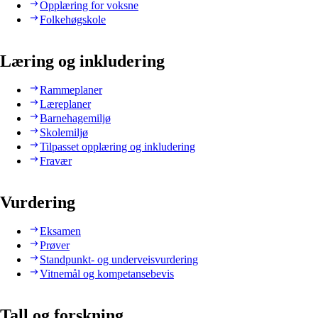
Opplæring for voksne
Folkehøgskole
Læring og inkludering
Rammeplaner
Læreplaner
Barnehagemiljø
Skolemiljø
Tilpasset opplæring og inkludering
Fravær
Vurdering
Eksamen
Prøver
Standpunkt- og underveisvurdering
Vitnemål og kompetansebevis
Tall og forskning