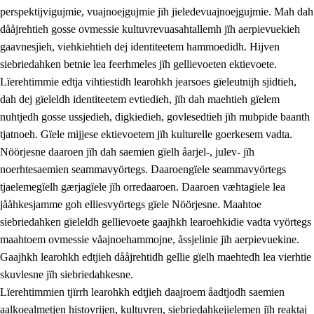
perspektijvigujmie, vuajnoejgujmie jïh jieledevuajnoejgujmie. Mah dah
dååjrehtieh gosse ovmessie kultuvrevuasahtallemh jïh aerpievuekieh
gaavnesjieh, viehkiehtieh dej identiteetem hammoedidh. Hijven
siebriedahken betnie lea feerhmeles jïh gellievoeten ektievoete.
Lïerehtimmie edtja vihtiestidh learohkh jearsoes gïeleutnijh sjidtieh,
dah dej gïeleldh identiteetem evtiedieh, jïh dah maehtieh gïelem
nuhtjedh gosse ussjedieh, digkiedieh, govlesedtieh jïh mubpide baanth
tjatnoeh. Gïele mijjese ektievoetem jïh kulturelle goerkesem vadta.
Nöörjesne daaroen jïh dah saemien gïelh åarjel-, julev- jïh
noerhtesaemien seammavyörtegs. Daaroengïele seammavyörtegs
tjaelemegïelh gærjagïele jïh orredaaroen. Daaroen væhtagïele lea
jååhkesjamme goh elliesvyörtegs gïele Nöörjesne. Maahtoe
siebriedahken gïeleldh gellievoete gaajhkh learoehkidie vadta vyörtegs
maahtoem ovmessie våajnoehammojne, åssjelinie jïh aerpievuekine.
Gaajhkh learohkh edtjieh dååjrehtidh gellie gïelh maehtedh lea vierhtie
skuvlesne jïh siebriedahkesne.
Lïerehtimmien tjïrrh learohkh edtjieh daajroem åadtjodh saemien
aalkoealmetjen histovrijen, kultuvren, siebriedahkejielemen jïh reaktaj