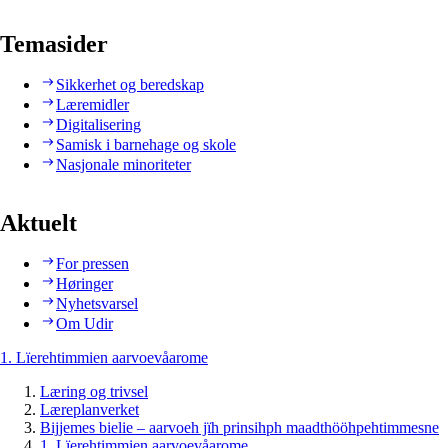
Temasider
Sikkerhet og beredskap
Læremidler
Digitalisering
Samisk i barnehage og skole
Nasjonale minoriteter
Aktuelt
For pressen
Høringer
Nyhetsvarsel
Om Udir
1. Lïerehtimmien aarvoevåarome
Læring og trivsel
Læreplanverket
Bijjemes bielie – aarvoeh jïh prinsihph maadthööhpehtimmesne
1. Lïerehtimmien aarvoevåarome