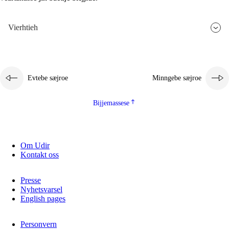
Vierhtieh
Evtebe sæjroe
Minngebe sæjroe
Bijjemassese
Om Udir
Kontakt oss
Presse
Nyhetsvarsel
English pages
Personvern