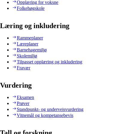
Opplæring for voksne
Folkehøgskole
Læring og inkludering
Rammeplaner
Læreplaner
Barnehagemiljø
Skolemiljø
Tilpasset opplæring og inkludering
Fravær
Vurdering
Eksamen
Prøver
Standpunkt- og underveisvurdering
Vitnemål og kompetansebevis
Tall og forskning