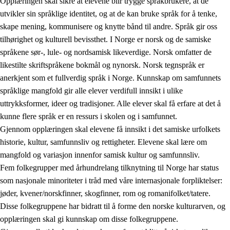
Opplæringen skal sikre at elevene blir trygge språkbrukere, at de
utvikler sin språklige identitet, og at de kan bruke språk for å tenke,
skape mening, kommunisere og knytte bånd til andre. Språk gir oss
tilhørighet og kulturell bevissthet. I Norge er norsk og de samiske
språkene sør-, lule- og nordsamisk likeverdige. Norsk omfatter de
likestilte skriftspråkene bokmål og nynorsk. Norsk tegnspråk er
anerkjent som et fullverdig språk i Norge. Kunnskap om samfunnets
språklige mangfold gir alle elever verdifull innsikt i ulike
uttrykksformer, ideer og tradisjoner. Alle elever skal få erfare at det å
kunne flere språk er en ressurs i skolen og i samfunnet.
Gjennom opplæringen skal elevene få innsikt i det samiske urfolkets
historie, kultur, samfunnsliv og rettigheter. Elevene skal lære om
mangfold og variasjon innenfor samisk kultur og samfunnsliv.
Fem folkegrupper med århundrelang tilknytning til Norge har status
som nasjonale minoriteter i tråd med våre internasjonale forpliktelser:
jøder, kvener/norskfinner, skogfinner, rom og romanifolket/tatere.
Disse folkegruppene har bidratt til å forme den norske kulturarven, og
opplæringen skal gi kunnskap om disse folkegruppene.