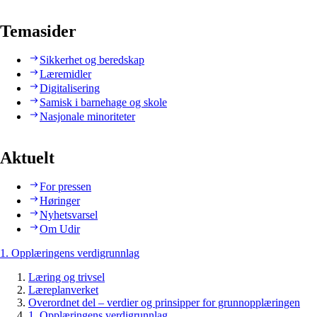
Temasider
Sikkerhet og beredskap
Læremidler
Digitalisering
Samisk i barnehage og skole
Nasjonale minoriteter
Aktuelt
For pressen
Høringer
Nyhetsvarsel
Om Udir
1. Opplæringens verdigrunnlag
Læring og trivsel
Læreplanverket
Overordnet del – verdier og prinsipper for grunnopplæringen
1. Opplæringens verdigrunnlag