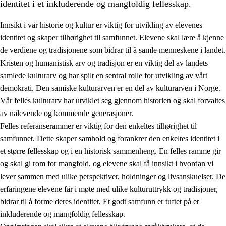
identitet i et inkluderende og mangfoldig fellesskap.
Innsikt i vår historie og kultur er viktig for utvikling av elevenes
identitet og skaper tilhørighet til samfunnet. Elevene skal lære å kjenne
1.
Opplæringens verdigrunnlag
de verdiene og tradisjonene som bidrar til å samle menneskene i landet.
Kristen og humanistisk arv og tradisjon er en viktig del av landets
1.1
Menneskeverdet
samlede kulturarv og har spilt en sentral rolle for utvikling av vårt
1.2
Identitet og kulturelt mangfold
demokrati. Den samiske kulturarven er en del av kulturarven i Norge.
Vår felles kulturarv har utviklet seg gjennom historien og skal forvaltes
1.3
Kritisk tenkning og etisk bevissthet
av nålevende og kommende generasjoner.
1.4
Skaperglede, engasjement og utforskertrang
Felles referanserammer er viktig for den enkeltes tilhørighet til
samfunnet. Dette skaper samhold og forankrer den enkeltes identitet i
1.5
Respekt for naturen og miljøbevissthet
et større fellesskap og i en historisk sammenheng. En felles ramme gir
1.6
Demokrati og medvirkning
og skal gi rom for mangfold, og elevene skal få innsikt i hvordan vi
lever sammen med ulike perspektiver, holdninger og livsanskuelser. De
erfaringene elevene får i møte med ulike kulturuttrykk og tradisjoner,
bidrar til å forme deres identitet. Et godt samfunn er tuftet på et
inkluderende og mangfoldig fellesskap.