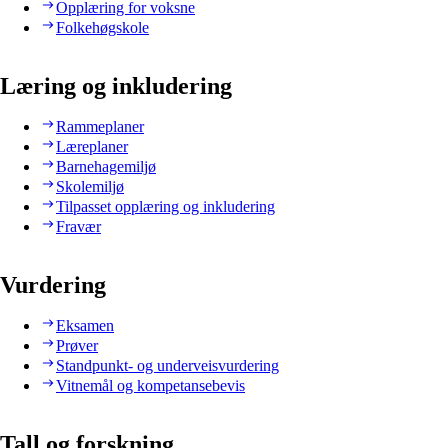
Opplæring for voksne
Folkehøgskole
Læring og inkludering
Rammeplaner
Læreplaner
Barnehagemiljø
Skolemiljø
Tilpasset opplæring og inkludering
Fravær
Vurdering
Eksamen
Prøver
Standpunkt- og underveisvurdering
Vitnemål og kompetansebevis
Tall og forskning