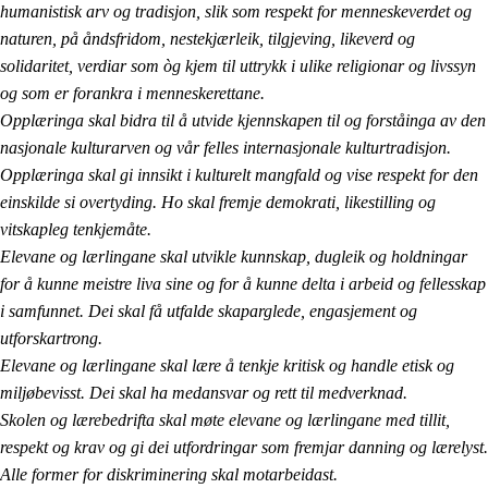
humanistisk arv og tradisjon, slik som respekt for menneskeverdet og
naturen, på åndsfridom, nestekjærleik, tilgjeving, likeverd og
solidaritet, verdiar som òg kjem til uttrykk i ulike religionar og livssyn
og som er forankra i menneskerettane.
Opplæringa skal bidra til å utvide kjennskapen til og forståinga av den
nasjonale kulturarven og vår felles internasjonale kulturtradisjon.
Opplæringa skal gi innsikt i kulturelt mangfald og vise respekt for den
einskilde si overtyding. Ho skal fremje demokrati, likestilling og
vitskapleg tenkjemåte.
Elevane og lærlingane skal utvikle kunnskap, dugleik og holdningar
for å kunne meistre liva sine og for å kunne delta i arbeid og fellesskap
i samfunnet. Dei skal få utfalde skaparglede, engasjement og
utforskartrong.
Elevane og lærlingane skal lære å tenkje kritisk og handle etisk og
miljøbevisst. Dei skal ha medansvar og rett til medverknad.
Skolen og lærebedrifta skal møte elevane og lærlingane med tillit,
respekt og krav og gi dei utfordringar som fremjar danning og lærelyst.
Alle former for diskriminering skal motarbeidast.