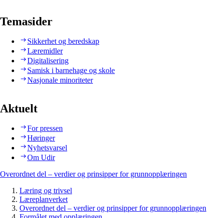
Temasider
Sikkerhet og beredskap
Læremidler
Digitalisering
Samisk i barnehage og skole
Nasjonale minoriteter
Aktuelt
For pressen
Høringer
Nyhetsvarsel
Om Udir
Overordnet del – verdier og prinsipper for grunnopplæringen
Læring og trivsel
Læreplanverket
Overordnet del – verdier og prinsipper for grunnopplæringen
Formålet med opplæringen