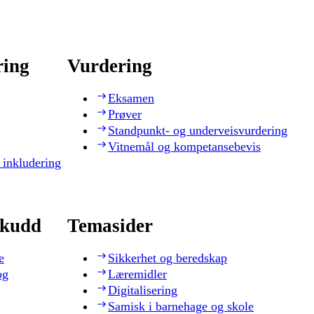
ring
Vurdering
Eksamen
Prøver
Standpunkt- og underveisvurdering
Vitnemål og kompetansebevis
 inkludering
skudd
Temasider
e
Sikkerhet og beredskap
og
Læremidler
Digitalisering
Samisk i barnehage og skole