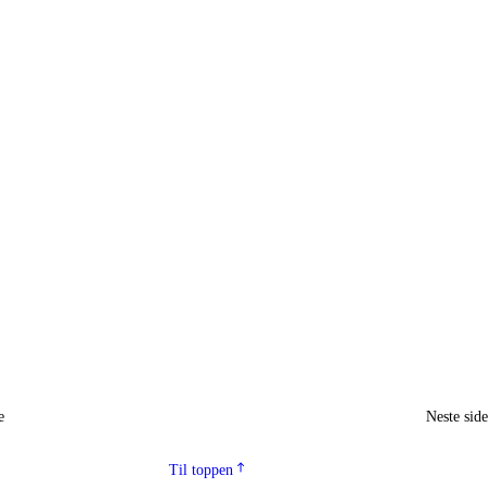
e
Neste sid
Til toppen