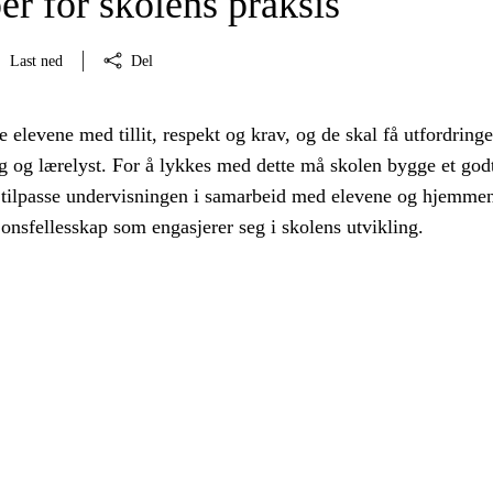
er for skolens praksis
Last ned
Del
 elevene med tillit, respekt og krav, og de skal få utfordring
 og lærelyst. For å lykkes med dette må skolen bygge et god
 tilpasse undervisningen i samarbeid med elevene og hjemme
jonsfellesskap som engasjerer seg i skolens utvikling.