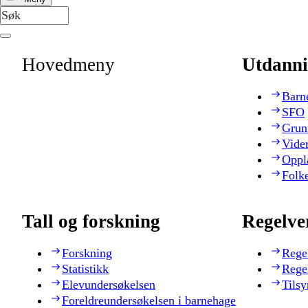
Hovedmeny
Utdanni
Barn
SFO
Grun
Vide
Oppl
Folk
Tall og forskning
Regelve
Forskning
Rege
Statistikk
Rege
Elevundersøkelsen
Tilsy
Foreldreundersøkelsen i barnehage