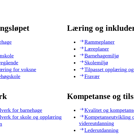
ngsløpet
Læring og inklude
ehage
Rammeplaner
Læreplaner
nskole
Barnehagemiljø
regående
Skolemiljø
æring for voksne
Tilpasset opplæring og
ehøgskole
Fravær
rk
Kompetanse og til
lverk for barnehage
Kvalitet og kompetans
lverk for skole og opplæring
Kompetanseutvikling 
videreutdanning
n
Lederutdanning