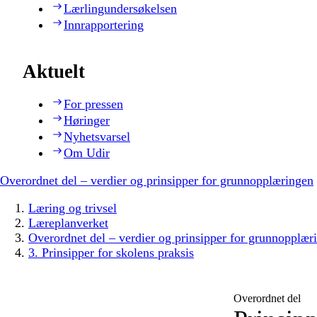
Lærlingundersøkelsen
Innrapportering
Aktuelt
For pressen
Høringer
Nyhetsvarsel
Om Udir
Overordnet del – verdier og prinsipper for grunnopplæringen
Læring og trivsel
Læreplanverket
Overordnet del – verdier og prinsipper for grunnopplær
3. Prinsipper for skolens praksis
Overordnet del