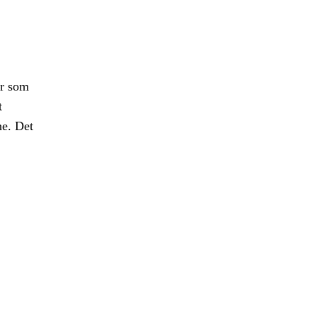
er som
t
ne. Det