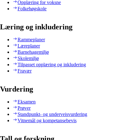
Opplæring for voksne
Folkehøgskole
Læring og inkludering
Rammeplaner
Læreplaner
Barnehagemiljø
Skolemiljø
Tilpasset opplæring og inkludering
Fravær
Vurdering
Eksamen
Prøver
Standpunkt- og underveisvurdering
Vitnemål og kompetansebevis
Tall og forskning