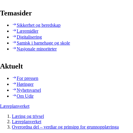
Temasider
Sikkerhet og beredskap
Læremidler
Digitalisering
Samisk i barnehage og skole
Nasjonale minoriteter
Aktuelt
For pressen
Høringer
Nyhetsvarsel
Om Udir
Læreplanverket
Læring og trivsel
Læreplanverket
Overordna del – verdiar og prinsipp for grunnopplæringa