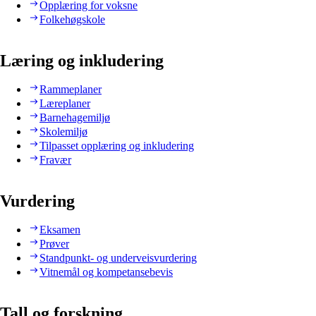
Opplæring for voksne
Folkehøgskole
Læring og inkludering
Rammeplaner
Læreplaner
Barnehagemiljø
Skolemiljø
Tilpasset opplæring og inkludering
Fravær
Vurdering
Eksamen
Prøver
Standpunkt- og underveisvurdering
Vitnemål og kompetansebevis
Tall og forskning