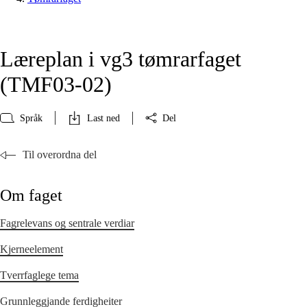
Læreplan i vg3 tømrarfaget
(TMF03‑02)
Språk
Last ned
Del
Til overordna del
Om faget
Fagrelevans og sentrale verdiar
Kjerneelement
Tverrfaglege tema
Grunnleggjande ferdigheiter