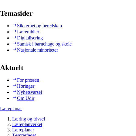
Temasider
Sikkerhet og beredskap
Læremidler
Digitalisering
Samisk i barnehage og skole
Nasjonale minoriteter
Aktuelt
For pressen
Høringer
Nyhetsvarsel
Om Udir
Læreplanar
Læring og trivsel
Læreplanverket
Læreplanar
Tømrarfaget