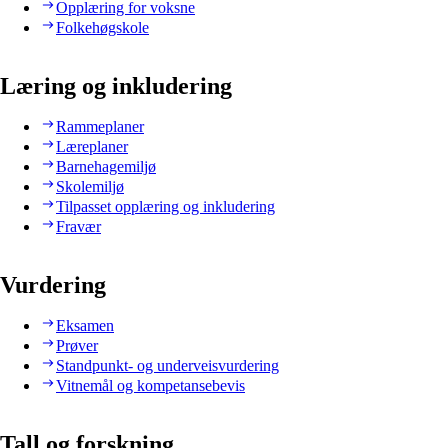
Opplæring for voksne
Folkehøgskole
Læring og inkludering
Rammeplaner
Læreplaner
Barnehagemiljø
Skolemiljø
Tilpasset opplæring og inkludering
Fravær
Vurdering
Eksamen
Prøver
Standpunkt- og underveisvurdering
Vitnemål og kompetansebevis
Tall og forskning