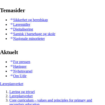
Temasider
Sikkerhet og beredskap
Læremidler
Digitalisering
Samisk i barnehage og skole
Nasjonale minoriteter
Aktuelt
For pressen
Høringer
Nyhetsvarsel
Om Udir
Læreplanverket
Læring og trivsel
Læreplanverket
Core curriculum – values and principles for primary and
secondary education