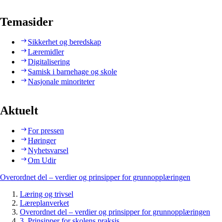
Temasider
Sikkerhet og beredskap
Læremidler
Digitalisering
Samisk i barnehage og skole
Nasjonale minoriteter
Aktuelt
For pressen
Høringer
Nyhetsvarsel
Om Udir
Overordnet del – verdier og prinsipper for grunnopplæringen
Læring og trivsel
Læreplanverket
Overordnet del – verdier og prinsipper for grunnopplæringen
3. Prinsipper for skolens praksis