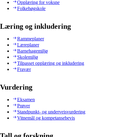
Opplæring for voksne
Folkehøgskole
Læring og inkludering
Rammeplaner
Læreplaner
Barnehagemiljø
Skolemiljø
Tilpasset opplæring og inkludering
Fravær
Vurdering
Eksamen
Prøver
Standpunkt- og underveisvurdering
Vitnemål og kompetansebevis
Tall og forskning