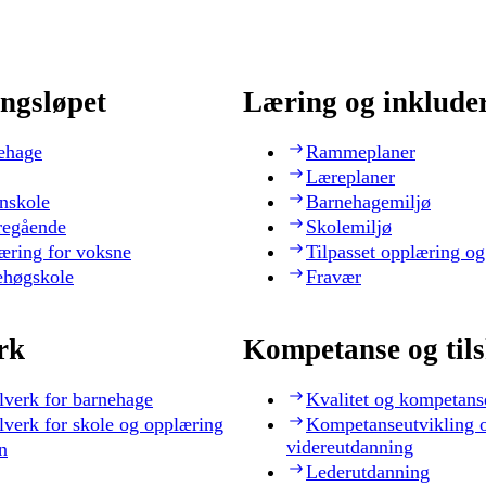
ngsløpet
Læring og inklude
ehage
Rammeplaner
Læreplaner
nskole
Barnehagemiljø
regående
Skolemiljø
æring for voksne
Tilpasset opplæring og
ehøgskole
Fravær
rk
Kompetanse og til
lverk for barnehage
Kvalitet og kompetans
lverk for skole og opplæring
Kompetanseutvikling 
videreutdanning
n
Lederutdanning