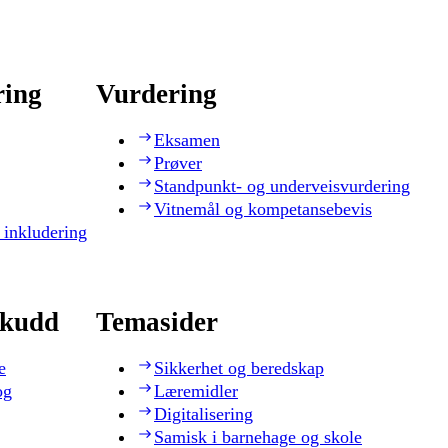
ring
Vurdering
Eksamen
Prøver
Standpunkt- og underveisvurdering
Vitnemål og kompetansebevis
 inkludering
skudd
Temasider
e
Sikkerhet og beredskap
og
Læremidler
Digitalisering
Samisk i barnehage og skole