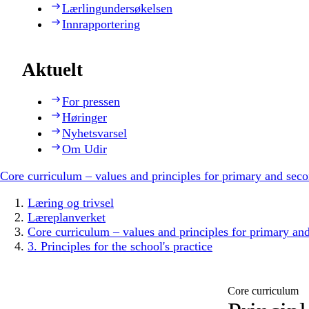
Lærlingundersøkelsen
Innrapportering
Aktuelt
For pressen
Høringer
Nyhetsvarsel
Om Udir
Core curriculum – values and principles for primary and sec
Læring og trivsel
Læreplanverket
Core curriculum – values and principles for primary an
3. Principles for the school's practice
Core curriculum