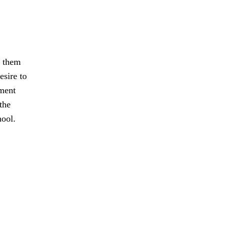
n them
esire to
nment
the
hool.