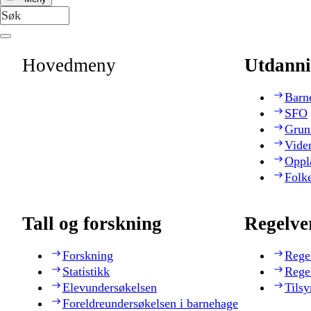
Hovedmeny
Utdanni
Barn
SFO
Grun
Vide
Oppl
Folk
Tall og forskning
Regelve
Forskning
Rege
Statistikk
Rege
Elevundersøkelsen
Tilsy
Foreldreundersøkelsen i barnehage