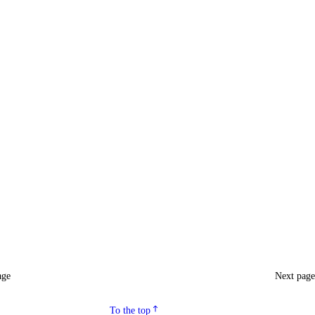
age
Next pag
To the top