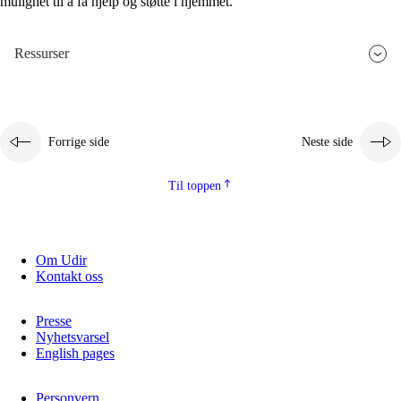
mulighet til å få hjelp og støtte i hjemmet.
Ressurser
Forrige side
Neste side
Til toppen
Om Udir
Kontakt oss
Presse
Nyhetsvarsel
English pages
Personvern