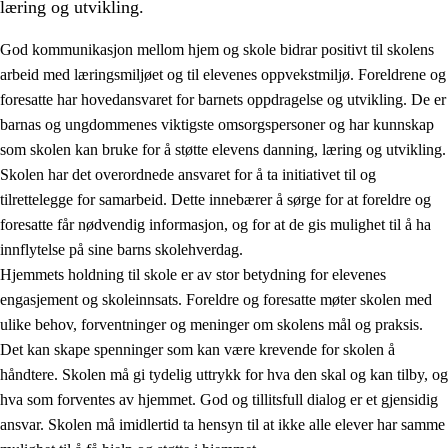
læring og utvikling.
God kommunikasjon mellom hjem og skole bidrar positivt til skolens
arbeid med læringsmiljøet og til elevenes oppvekstmiljø. Foreldrene og
foresatte har hovedansvaret for barnets oppdragelse og utvikling. De er
barnas og ungdommenes viktigste omsorgspersoner og har kunnskap
som skolen kan bruke for å støtte elevens danning, læring og utvikling.
Skolen har det overordnede ansvaret for å ta initiativet til og
tilrettelegge for samarbeid. Dette innebærer å sørge for at foreldre og
3.
Prinsipper for skolens praksis
foresatte får nødvendig informasjon, og for at de gis mulighet til å ha
3.1
Et inkluderende læringsmiljø
innflytelse på sine barns skolehverdag.
Hjemmets holdning til skole er av stor betydning for elevenes
3.2
Undervisning og tilpasset opplæring
engasjement og skoleinnsats. Foreldre og foresatte møter skolen med
3.3
Samarbeid mellom hjem og skole
ulike behov, forventninger og meninger om skolens mål og praksis.
Det kan skape spenninger som kan være krevende for skolen å
3.4
Opplæring i lærebedrift og arbeidsliv
håndtere. Skolen må gi tydelig uttrykk for hva den skal og kan tilby, og
3.5
Profesjonsfellesskap og skoleutvikling
hva som forventes av hjemmet. God og tillitsfull dialog er et gjensidig
ansvar. Skolen må imidlertid ta hensyn til at ikke alle elever har samme