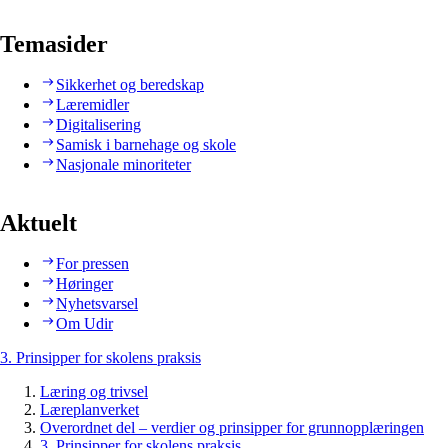
Temasider
Sikkerhet og beredskap
Læremidler
Digitalisering
Samisk i barnehage og skole
Nasjonale minoriteter
Aktuelt
For pressen
Høringer
Nyhetsvarsel
Om Udir
3. Prinsipper for skolens praksis
Læring og trivsel
Læreplanverket
Overordnet del – verdier og prinsipper for grunnopplæringen
3. Prinsipper for skolens praksis