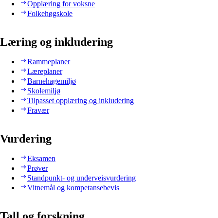
Opplæring for voksne
Folkehøgskole
Læring og inkludering
Rammeplaner
Læreplaner
Barnehagemiljø
Skolemiljø
Tilpasset opplæring og inkludering
Fravær
Vurdering
Eksamen
Prøver
Standpunkt- og underveisvurdering
Vitnemål og kompetansebevis
Tall og forskning