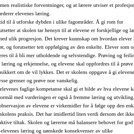
en realistiske forventninger, og at lærere utviser et profesjo
rderer elevenes læring.
tid til å utforske dybden i ulike fagområder. Å gi rom for
setter at skolen tar hensyn til at elevene er forskjellige og læ
med ulik progresjon. Det krever kunnskap om hvordan elever 
ør, og forutsetter tett oppfølging av den enkelte. Elever som 
res til å bli mer utholdende og selvstendige. Prøving og feili
l læring og erkjennelse, og elevene skal oppfordres til å prøve
usikkert om de vil lykkes. Det er skolens oppgave å gi eleven
rysse grenser og prøve noe vanskelig.
elevenes faglige kompetanse skal gi et bilde av hva elevene k
 formål med vurderingen er også å fremme læring og utvikling
observasjon av elevene er virkemidler for å følge opp den enk
 skolens praksis. Det har imidlertid liten verdi dersom det ikk
ktive tiltak. Skolen og lærerne må balansere behovet for god
elevenes læring og uønskede konsekvenser av ulike