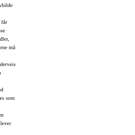
vbilde
 får
sse
ler,
erne må
nderveis
n
od
ves som
om
Elever