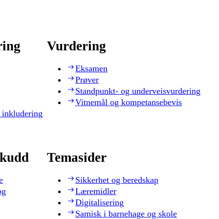
ring
Vurdering
Eksamen
Prøver
Standpunkt- og underveisvurdering
Vitnemål og kompetansebevis
 inkludering
skudd
Temasider
e
Sikkerhet og beredskap
og
Læremidler
Digitalisering
Samisk i barnehage og skole