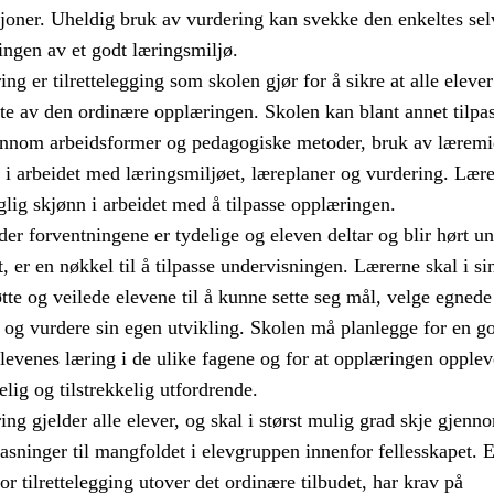
sjoner. Uheldig bruk av vurdering kan svekke den enkeltes sel
ingen av et godt læringsmiljø.
ng er tilrettelegging som skolen gjør for å sikre at alle elever
te av den ordinære opplæringen. Skolen kan blant annet tilpa
nnom arbeidsformer og pedagogiske metoder, bruk av læremid
g i arbeidet med læringsmiljøet, læreplaner og vurdering. Lær
glig skjønn i arbeidet med å tilpasse opplæringen.
er forventningene er tydelige og eleven deltar og blir hørt u
t, er en nøkkel til å tilpasse undervisningen. Lærerne skal i si
tte og veilede elevene til å kunne sette seg mål, velge egnede
og vurdere sin egen utvikling. Skolen må planlegge for en g
evenes læring i de ulike fagene og for at opplæringen opple
ig og tilstrekkelig utfordrende.
ing gjelder alle elever, og skal i størst mulig grad skje gjenn
pasninger til mangfoldet i elevgruppen innenfor fellesskapet. 
r tilrettelegging utover det ordinære tilbudet, har krav på