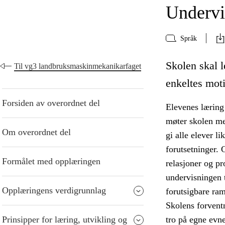
Undervi
Språk
Skolen skal l
Til vg3 landbruksmaskinmekanikarfaget
enkeltes moti
Forsiden av overordnet del
Elevenes læring 
møter skolen me
Om overordnet del
gi alle elever l
forutsetninger. 
Formålet med opplæringen
relasjoner og p
undervisningen t
Opplæringens verdigrunnlag
forutsigbare ra
Skolens forventn
Prinsipper for læring, utvikling og
tro på egne evne