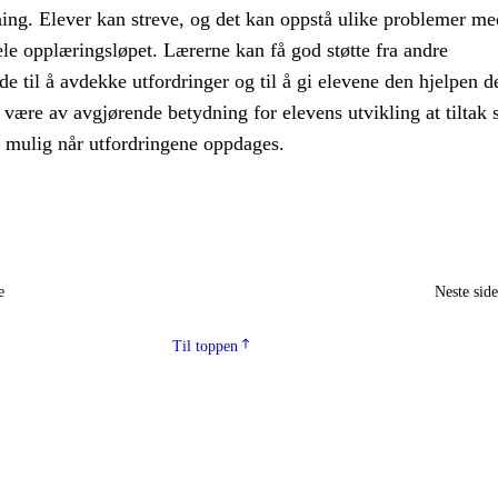
ning. Elever kan streve, og det kan oppstå ulike problemer me
le opplæringsløpet. Lærerne kan få god støtte fra andre
e til å avdekke utfordringer og til å gi elevene den hjelpen d
 være av avgjørende betydning for elevens utvikling at tiltak s
m mulig når utfordringene oppdages.
e
Neste sid
Til toppen