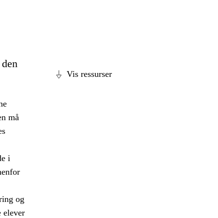
e den
Vis ressurser
ne
len må
es
e i
nenfor
ring og
 elever