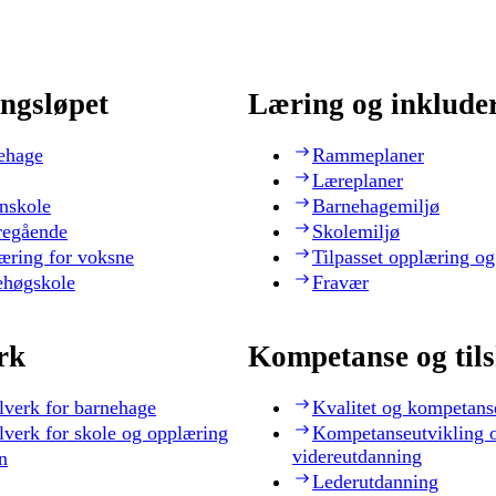
ngsløpet
Læring og inklude
ehage
Rammeplaner
Læreplaner
nskole
Barnehagemiljø
regående
Skolemiljø
æring for voksne
Tilpasset opplæring og
ehøgskole
Fravær
rk
Kompetanse og til
lverk for barnehage
Kvalitet og kompetans
lverk for skole og opplæring
Kompetanseutvikling 
videreutdanning
n
Lederutdanning