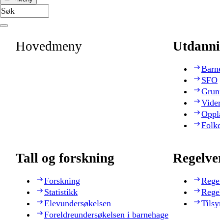
Hovedmeny
Utdanni
Barn
SFO
Grun
Vide
Oppl
Folk
Tall og forskning
Regelve
Forskning
Rege
Statistikk
Rege
Elevundersøkelsen
Tilsy
Foreldreundersøkelsen i barnehage