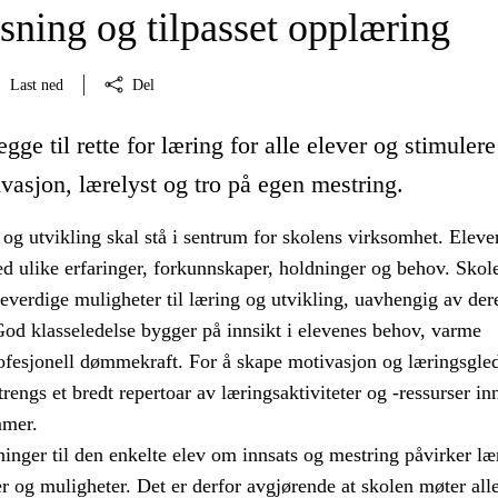
sning og tilpasset opplæring
Last ned
Del
egge til rette for læring for alle elever og stimuler
vasjon, lærelyst og tro på egen mestring.
og utvikling skal stå i sentrum for skolens virksomhet. Eleve
d ulike erfaringer, forkunnskaper, holdninger og behov. Sko
ikeverdige muligheter til læring og utvikling, uavhengig av der
God klasseledelse bygger på innsikt i elevenes behov, varme
rofesjonell dømmekraft. For å skape motivasjon og læringsgled
rengs et bredt repertoar av læringsaktiviteter og -ressurser in
mmer.
inger til den enkelte elev om innsats og mestring påvirker læ
r og muligheter. Det er derfor avgjørende at skolen møter alle