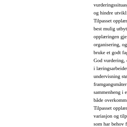
vurderingssitua
og hindre utvikl
Tilpasset opplæri
best mulig utbyt
opplæringen gje
organisering, o
bruke et godt fa
God vurdering, d
i læringsarbeide
undervisning stø
framgangsmåter 
sammenheng i el
både overkommel
Tilpasset opplær
variasjon og til
som har behov fo