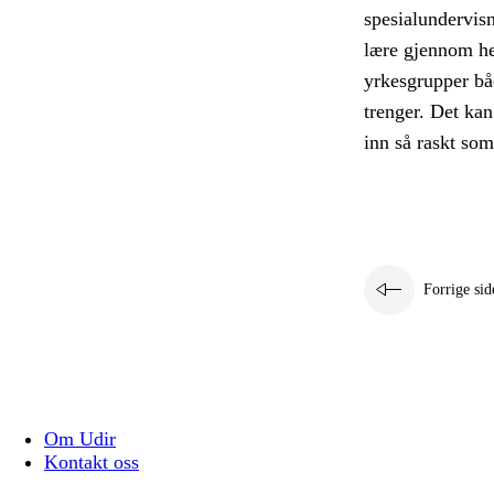
spesialundervis
lære gjennom he
yrkesgrupper båd
trenger. Det kan
inn så raskt so
Forrige sid
Om Udir
Kontakt oss