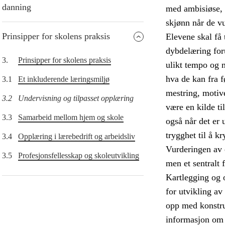
danning
med ambisiøse, m
skjønn når de vu
Prinsipper for skolens praksis
Elevene skal få 
dybdelæring forut
3.
Prinsipper for skolens praksis
ulikt tempo og 
hva de kan fra f
3.1
Et inkluderende læringsmiljø
mestring, motive
3.2
Undervisning og tilpasset opplæring
være en kilde ti
3.3
Samarbeid mellom hjem og skole
også når det er 
trygghet til å k
3.4
Opplæring i lærebedrift og arbeidsliv
Vurderingen av 
3.5
Profesjonsfellesskap og skoleutvikling
men et sentralt
Kartlegging og 
for utvikling av
opp med konstru
informasjon om 