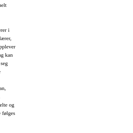
nelt
rer i
lærer,
opplever
ng kan
 seg
e
an,
.
elte og
e følges