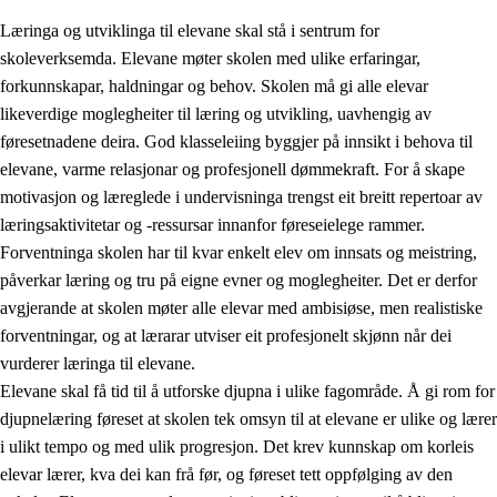
Læringa og utviklinga til elevane skal stå i sentrum for
skoleverksemda. Elevane møter skolen med ulike erfaringar,
forkunnskapar, haldningar og behov. Skolen må gi alle elevar
likeverdige moglegheiter til læring og utvikling, uavhengig av
føresetnadene deira. God klasseleiing byggjer på innsikt i behova til
elevane, varme relasjonar og profesjonell dømmekraft. For å skape
motivasjon og læreglede i undervisninga trengst eit breitt repertoar av
3.
Prinsipp for praksisen i skolen
læringsaktivitetar og -ressursar innanfor føreseielege rammer.
3.1
Eit inkluderande læringsmiljø
Forventninga skolen har til kvar enkelt elev om innsats og meistring,
påverkar læring og tru på eigne evner og moglegheiter. Det er derfor
3.2
Undervisning og tilpassa opplæring
avgjerande at skolen møter alle elevar med ambisiøse, men realistiske
3.3
Samarbeid mellom heim og skole
forventningar, og at lærarar utviser eit profesjonelt skjønn når dei
vurderer læringa til elevane.
3.4
Opplæring i lærebedrift og arbeidsliv
Elevane skal få tid til å utforske djupna i ulike fagområde. Å gi rom for
3.5
Profesjonsfellesskap og skoleutvikling
djupnelæring føreset at skolen tek omsyn til at elevane er ulike og lærer
i ulikt tempo og med ulik progresjon. Det krev kunnskap om korleis
elevar lærer, kva dei kan frå før, og føreset tett oppfølging av den