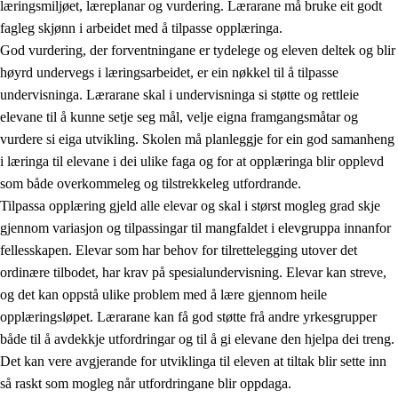
læringsmiljøet, læreplanar og vurdering. Lærarane må bruke eit godt
fagleg skjønn i arbeidet med å tilpasse opplæringa.
God vurdering, der forventningane er tydelege og eleven deltek og blir
høyrd undervegs i læringsarbeidet, er ein nøkkel til å tilpasse
undervisninga. Lærarane skal i undervisninga si støtte og rettleie
elevane til å kunne setje seg mål, velje eigna framgangsmåtar og
vurdere si eiga utvikling. Skolen må planleggje for ein god samanheng
i læringa til elevane i dei ulike faga og for at opplæringa blir opplevd
som både overkommeleg og tilstrekkeleg utfordrande.
Tilpassa opplæring gjeld alle elevar og skal i størst mogleg grad skje
gjennom variasjon og tilpassingar til mangfaldet i elevgruppa innanfor
fellesskapen. Elevar som har behov for tilrettelegging utover det
ordinære tilbodet, har krav på spesialundervisning. Elevar kan streve,
og det kan oppstå ulike problem med å lære gjennom heile
opplæringsløpet. Lærarane kan få god støtte frå andre yrkesgrupper
både til å avdekkje utfordringar og til å gi elevane den hjelpa dei treng.
Det kan vere avgjerande for utviklinga til eleven at tiltak blir sette inn
så raskt som mogleg når utfordringane blir oppdaga.