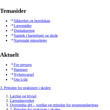
Temasider
Sikkerhet og beredskap
Læremidler
Digitalisering
Samisk i barnehage og skole
Nasjonale minoriteter
Aktuelt
For pressen
Høringer
Nyhetsvarsel
Om Udir
3. Prinsipp for praksisen i skolen
Læring og trivsel
Læreplanverket
Overordna del – verdiar og prinsipp for grunnopplæringa
3. Prinsipp for praksisen i skolen