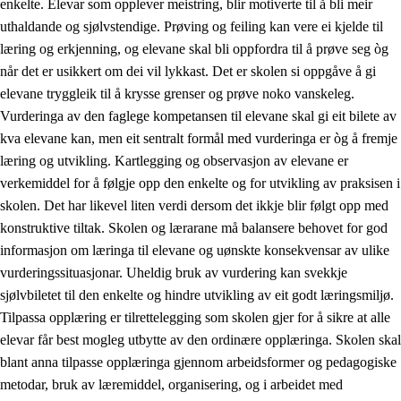
enkelte. Elevar som opplever meistring, blir motiverte til å bli meir
uthaldande og sjølvstendige. Prøving og feiling kan vere ei kjelde til
læring og erkjenning, og elevane skal bli oppfordra til å prøve seg òg
når det er usikkert om dei vil lykkast. Det er skolen si oppgåve å gi
elevane tryggleik til å krysse grenser og prøve noko vanskeleg.
Vurderinga av den faglege kompetansen til elevane skal gi eit bilete av
kva elevane kan, men eit sentralt formål med vurderinga er òg å fremje
læring og utvikling. Kartlegging og observasjon av elevane er
verkemiddel for å følgje opp den enkelte og for utvikling av praksisen i
skolen. Det har likevel liten verdi dersom det ikkje blir følgt opp med
konstruktive tiltak. Skolen og lærarane må balansere behovet for god
informasjon om læringa til elevane og uønskte konsekvensar av ulike
vurderingssituasjonar. Uheldig bruk av vurdering kan svekkje
sjølvbiletet til den enkelte og hindre utvikling av eit godt læringsmiljø.
Tilpassa opplæring er tilrettelegging som skolen gjer for å sikre at alle
elevar får best mogleg utbytte av den ordinære opplæringa. Skolen skal
blant anna tilpasse opplæringa gjennom arbeidsformer og pedagogiske
metodar, bruk av læremiddel, organisering, og i arbeidet med