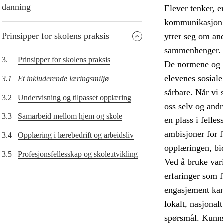
danning
Elever tenker, e
kommunikasjon o
Prinsipper for skolens praksis
ytrer seg om and
sammenhenger.
3.
Prinsipper for skolens praksis
De normene og v
elevenes sosiale
3.1
Et inkluderende læringsmiljø
sårbare. Når vi s
3.2
Undervisning og tilpasset opplæring
oss selv og andr
3.3
Samarbeid mellom hjem og skole
en plass i felle
ambisjoner for 
3.4
Opplæring i lærebedrift og arbeidsliv
opplæringen, bid
3.5
Profesjonsfellesskap og skoleutvikling
Ved å bruke vari
erfaringer som 
engasjement kan 
lokalt, nasjonal
spørsmål. Kunns