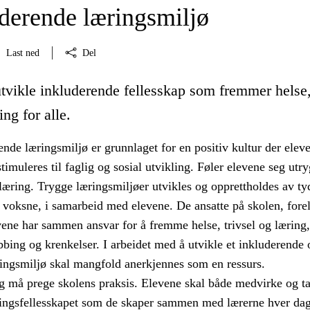
uderende læringsmiljø
Last ned
Del
utvikle inkluderende fellesskap som fremmer helse
ing for alle.
tende læringsmiljø er grunnlaget for en positiv kultur der elev
imuleres til faglig og sosial utvikling. Føler elevene seg utry
æring. Trygge læringsmiljøer utvikles og opprettholdes av ty
 voksne, i samarbeid med elevene. De ansatte på skolen, fore
vene har sammen ansvar for å fremme helse, trivsel og læring,
bing og krenkelser. I arbeidet med å utvikle et inkluderende 
ringsmiljø skal mangfold anerkjennes som en ressurs.
 må prege skolens praksis. Elevene skal både medvirke og t
ingsfellesskapet som de skaper sammen med lærerne hver dag