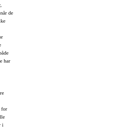
,
når de
ike
or
e
 både
le har
re
 for
lle
 i