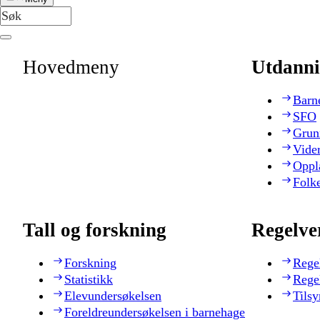
Hovedmeny
Utdanni
Barn
SFO
Grun
Vide
Oppl
Folk
Tall og forskning
Regelve
Forskning
Rege
Statistikk
Rege
Elevundersøkelsen
Tilsy
Foreldreundersøkelsen i barnehage