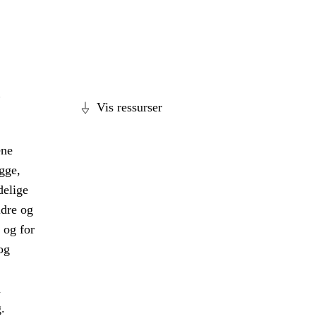
,
Vis ressurser
ene
gge,
delige
ldre og
 og for
og
a
.