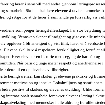
rfarer og lærer i samspill med andre gjennom læringsprosesser
g samarbeid. Skolen skal lære elevene å utvise dømmekraft 
re, og sørge for at de lærer å samhandle på forsvarlig vis i ul
erdiene som preger læringsfellesskapet, har stor betydning f
 utvikling. Vennskap skaper tilhørighet og gjør oss alle mindr
elv opplever å bli anerkjent og vist tillit, lærer vi å verdsette
e. Elevene skal lære å respektere forskjellighet og forstå at al
sskapet. Hver elev har en historie med seg, og de har håp og
framtiden. Når barn og unge møter respekt og anerkjennelse i
rar dette til en opplevelse av tilhørighet.
erte læringsarenaer kan skolen gi elevene praktiske og livsnæ
fremmer motivasjon og innsikt. Lokalmiljøets og samfunnets
bidra positivt til skolens og elevenes utvikling. Ulike former
t og internasjonalt samarbeid forankrer elevenes læring i aktue
kapsutveksling med mennesker i alle aldre og fra ulike steder