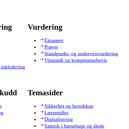
ring
Vurdering
Eksamen
Prøver
Standpunkt- og underveisvurdering
Vitnemål og kompetansebevis
 inkludering
skudd
Temasider
e
Sikkerhet og beredskap
og
Læremidler
Digitalisering
Samisk i barnehage og skole