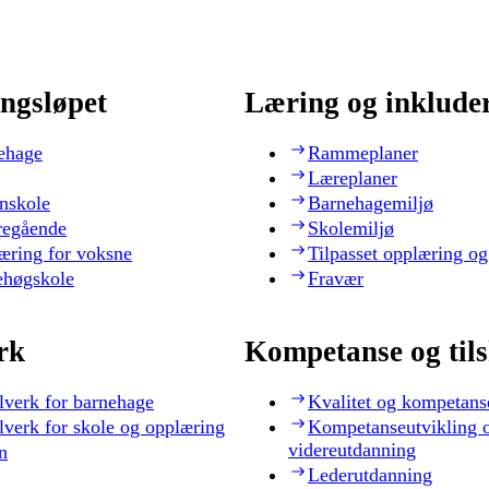
ngsløpet
Læring og inklude
ehage
Rammeplaner
Læreplaner
nskole
Barnehagemiljø
regående
Skolemiljø
æring for voksne
Tilpasset opplæring og
ehøgskole
Fravær
rk
Kompetanse og til
lverk for barnehage
Kvalitet og kompetans
lverk for skole og opplæring
Kompetanseutvikling 
videreutdanning
n
Lederutdanning