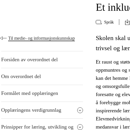
Et inkl
Språk
Skolen skal 
Til medie- og informasjonskunnskap
trivsel og lær
Forsiden av overordnet del
Et raust og støt
oppmuntres og st
Om overordnet del
kan det hemme l
og omsorgsfulle
Formålet med opplæringen
foresatte og ele
å forebygge mob
Opplæringens verdigrunnlag
inspirerende læ
Elevmedvirkning
Prinsipper for læring, utvikling og
medansvar i lær