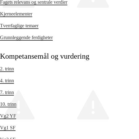
Fagets relevans og sentrale verdier
Kjerneelementer
Tverrfaglige temaer
Grunnleggende ferdigheter
Kompetansemål og vurdering
2. trinn
4. trinn
7. trinn
10. trinn
Vg2 YF
Vg1 SF