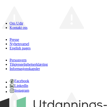
Om Udir
Kontakt oss
Presse
Nyhetsvarsel
English pages
Personvern
Tilgjengelighetserklæring
Informasjonskapsler
Facebook
LinkedIn
Instagram