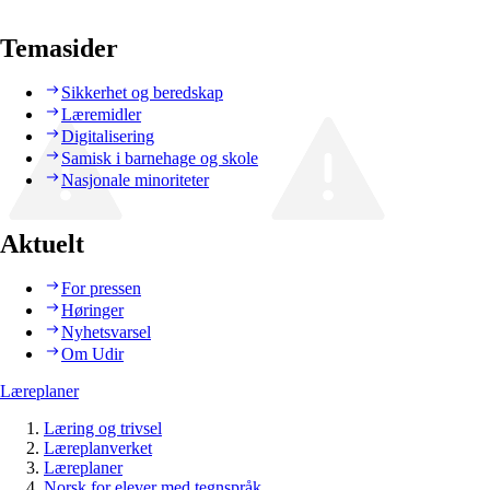
Temasider
Sikkerhet og beredskap
Læremidler
Digitalisering
Samisk i barnehage og skole
Nasjonale minoriteter
Aktuelt
For pressen
Høringer
Nyhetsvarsel
Om Udir
Læreplaner
Læring og trivsel
Læreplanverket
Læreplaner
Norsk for elever med tegnspråk