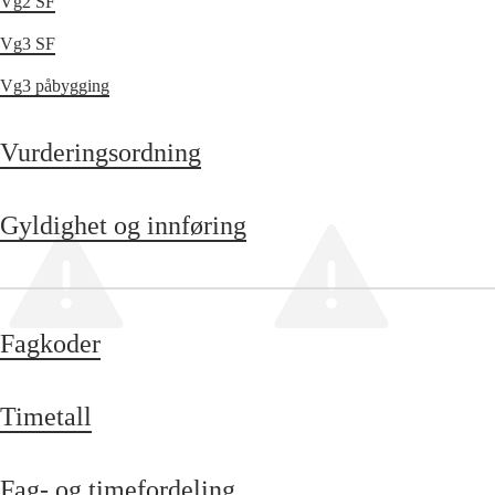
Vg2 SF
Vg3 SF
Vg3 påbygging
Vurderingsordning
Gyldighet og innføring
Fagkoder
Timetall
Fag- og timefordeling