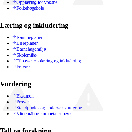
Opplæring for voksne
Folkehøgskole
Læring og inkludering
Rammeplaner
Læreplaner
Barnehagemiljø
Skolemiljø
Tilpasset opplæring og inkludering
Fravær
Vurdering
Eksamen
Prøver
Standpunkt- og underveisvurdering
Vitnemål og kompetansebevis
Tall og forskning