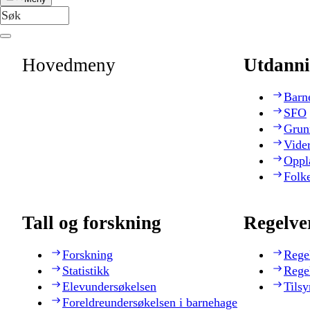
Hovedmeny
Utdanni
Barn
SFO
Grun
Vide
Oppl
Folk
Tall og forskning
Regelve
Forskning
Rege
Statistikk
Rege
Elevundersøkelsen
Tilsy
Foreldreundersøkelsen i barnehage