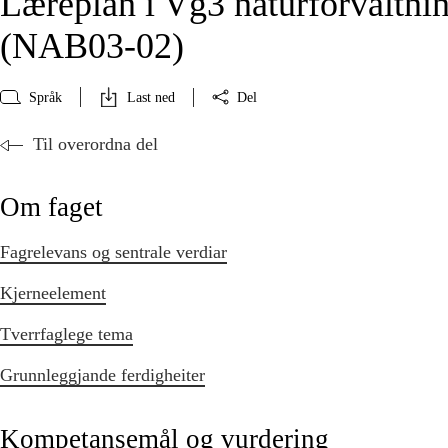
Læreplan i Vg3 naturforvaltni
(NAB03‑02)
Språk
Last ned
Del
Til overordna del
Om faget
Fagrelevans og sentrale verdiar
Kjerneelement
Tverrfaglege tema
Grunnleggjande ferdigheiter
Kompetansemål og vurdering