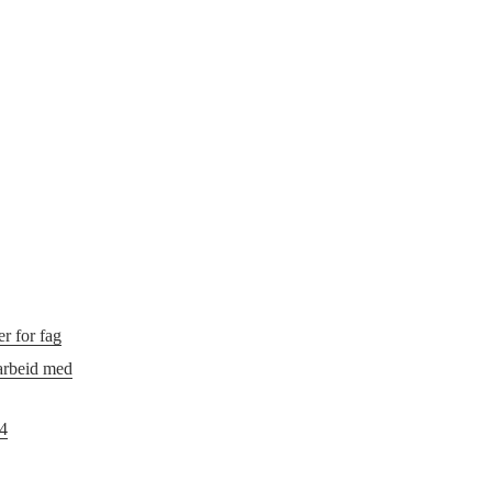
r for fag
 arbeid med
24