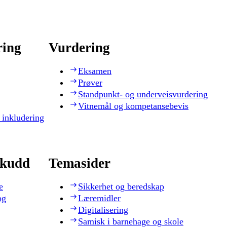
ring
Vurdering
Eksamen
Prøver
Standpunkt- og underveisvurdering
Vitnemål og kompetansebevis
 inkludering
skudd
Temasider
e
Sikkerhet og beredskap
og
Læremidler
Digitalisering
Samisk i barnehage og skole