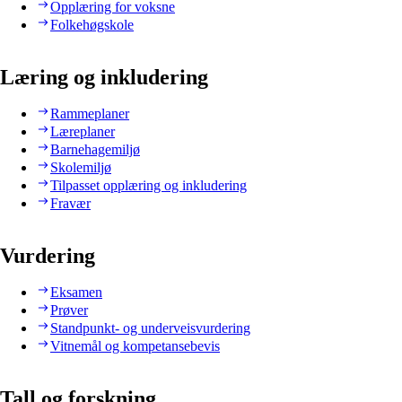
Opplæring for voksne
Folkehøgskole
Læring og inkludering
Rammeplaner
Læreplaner
Barnehagemiljø
Skolemiljø
Tilpasset opplæring og inkludering
Fravær
Vurdering
Eksamen
Prøver
Standpunkt- og underveisvurdering
Vitnemål og kompetansebevis
Tall og forskning