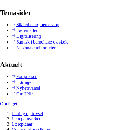
Temasider
Sikkerhet og beredskap
Læremidler
Digitalisering
Samisk i barnehage og skole
Nasjonale minoriteter
Aktuelt
For pressen
Høringer
Nyhetsvarsel
Om Udir
Om faget
Læring og trivsel
Læreplanverket
Læreplanar
Vg3 naturforvaltning