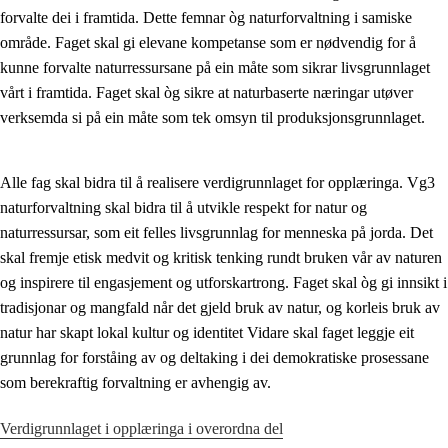
forvalte dei i framtida. Dette femnar òg naturforvaltning i samiske
Kjerneelement
område. Faget skal gi elevane kompetanse som er nødvendig for å
kunne forvalte naturressursane på ein måte som sikrar livsgrunnlaget
Tverrfaglege tema
vårt i framtida. Faget skal òg sikre at naturbaserte næringar utøver
Grunnleggjande ferdigheiter
verksemda si på ein måte som tek omsyn til produksjonsgrunnlaget.
Alle fag skal bidra til å realisere verdigrunnlaget for opplæringa. Vg3
naturforvaltning skal bidra til å utvikle respekt for natur og
naturressursar, som eit felles livsgrunnlag for menneska på jorda. Det
skal fremje etisk medvit og kritisk tenking rundt bruken vår av naturen
og inspirere til engasjement og utforskartrong. Faget skal òg gi innsikt i
tradisjonar og mangfald når det gjeld bruk av natur, og korleis bruk av
natur har skapt lokal kultur og identitet Vidare skal faget leggje eit
grunnlag for forståing av og deltaking i dei demokratiske prosessane
som berekraftig forvaltning er avhengig av.
Verdigrunnlaget i opplæringa i overordna del