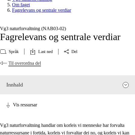
Om faget
Fagrelevans og sentrale verdiar
Vg3 naturforvaltning (NAB03‑02)
Fagrelevans og sentrale verdiar
Språk
Last ned
Del
Til overordna del
Innhald
Vis ressursar
Vg3 naturforvaltning handlar om korleis vi menneske har forvalta
naturressursane i fortida, korleis vi forvaltar dei no, og korleis vi kan
Fagrelevans og sentrale verdiar