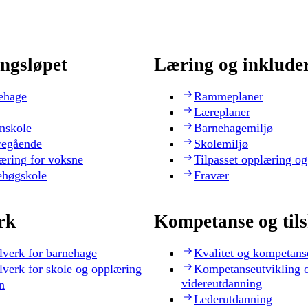
ngsløpet
Læring og inklude
ehage
Rammeplaner
Læreplaner
nskole
Barnehagemiljø
regående
Skolemiljø
æring for voksne
Tilpasset opplæring og
ehøgskole
Fravær
rk
Kompetanse og til
lverk for barnehage
Kvalitet og kompetans
lverk for skole og opplæring
Kompetanseutvikling 
videreutdanning
n
Lederutdanning