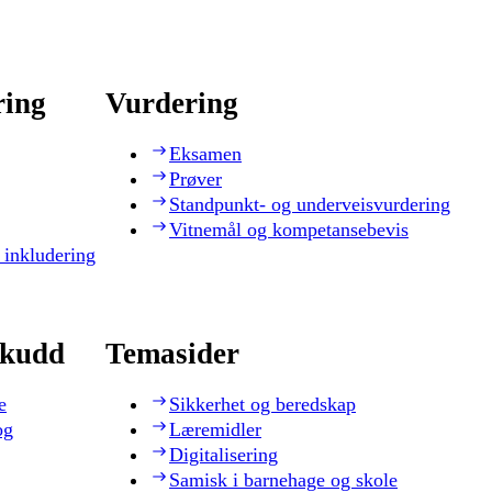
ring
Vurdering
Eksamen
Prøver
Standpunkt- og underveisvurdering
Vitnemål og kompetansebevis
 inkludering
skudd
Temasider
e
Sikkerhet og beredskap
og
Læremidler
Digitalisering
Samisk i barnehage og skole