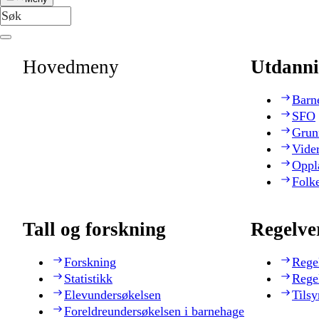
Hovedmeny
Utdanni
Barn
SFO
Grun
Vide
Oppl
Folk
Tall og forskning
Regelve
Forskning
Rege
Statistikk
Rege
Elevundersøkelsen
Tilsy
Foreldreundersøkelsen i barnehage