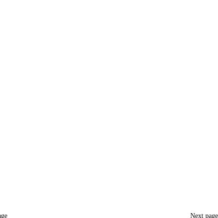
age
Next pag