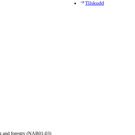
Tilskudd
ng and forestry (NAB01‑03)