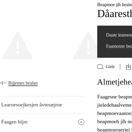
Beapmoe jïh heals
Dåarest
Daate learoeso
Faamosne bea
Gïele
Almetjehea
Bijjemes bealan
Faagesne beapmo
Learoesoejkesjen åvtesæjroe
jieledehaalveme
beapmoevaanoej 
beapmoeh jïh ma
Faagen bïjre
beapmoeraeriej b