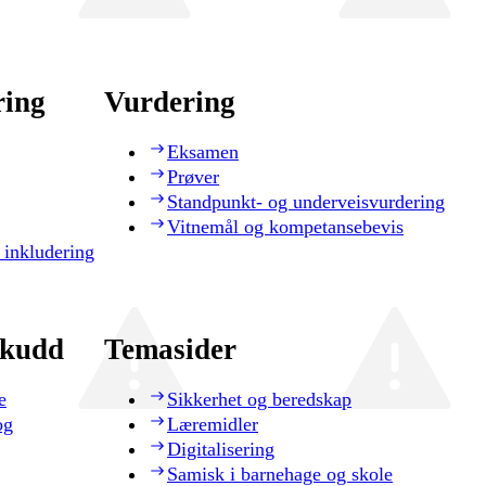
ring
Vurdering
Eksamen
Prøver
Standpunkt- og underveisvurdering
Vitnemål og kompetansebevis
 inkludering
skudd
Temasider
e
Sikkerhet og beredskap
og
Læremidler
Digitalisering
Samisk i barnehage og skole