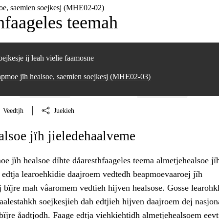
oe, saemien soejkesj (MHE02‑02)
hfaageles teemah
ejkesje ij leah vielie faamosne
pmoe jïh healsoe, saemien soejkesj (MHE02‑03)
Veedtjh
Juekieh
lsoe jïh jieledehaalveme
e jïh healsoe dïhte dåaresthfaageles teema almetjehealsoe jï
 edtja learoehkidie daajroem vedtedh beapmoevaaroej jïh
bïjre mah våaromem vedtieh hijven healsose. Gosse learohk
alestahkh soejkesjieh dah edtjieh hijven daajroem dej nasjon
ïjre åadtjodh. Faage edtja viehkiehtidh almetjehealsoem eevt