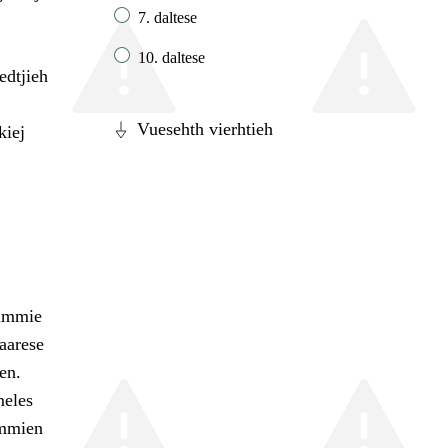
7. daltese
10. daltese
edtjieh
Vuesehth vierhtieh
kiej
dimmie
aarese
en.
meles
immien