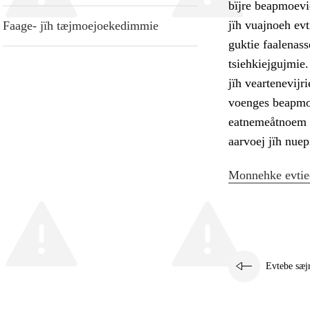
bïjre beapmoevie
jïh vuajnoeh evt
Faage- jïh tæjmoejoekedimmie
guktie faalenass
tsiehkiejgujmie
jïh veartenevijr
voenges beapmoe
eatnemeåtnoem v
aarvoej jïh nuepi
Monnehke evtie
Evtebe sæj