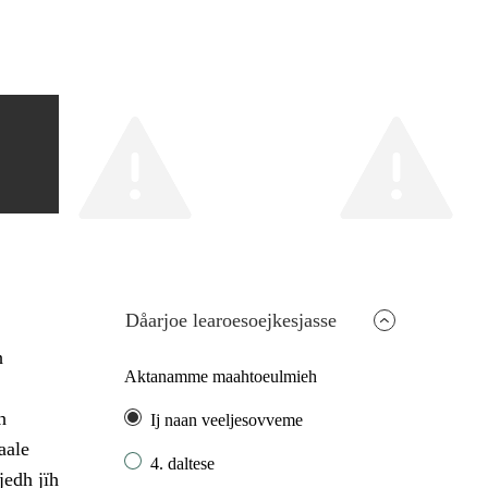
Dåarjoe learoesoejkesjasse
h
Aktanamme maahtoeulmieh
h
Ij naan veeljesovveme
aale
4. daltese
jedh jïh