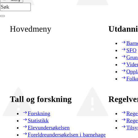
Hovedmeny
Utdanni
Barn
SFO
Grun
Vide
Oppl
Folk
Tall og forskning
Regelve
Forskning
Rege
Statistikk
Rege
Elevundersøkelsen
Tilsy
Foreldreundersøkelsen i barnehage