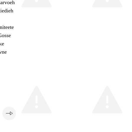
aarvoeh
tiedieh
niteete
Gosse
ke
vne
e