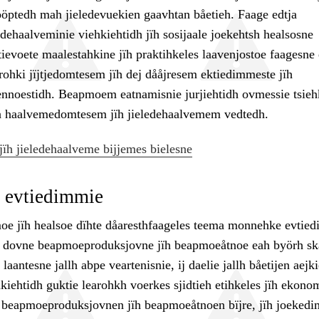
ööptedh mah jieledevuekien gaavhtan båetieh. Faage edtja
edehaalveminie viehkiehtidh jïh sosijaale joekehtsh healsosne
ievoete maalestahkine jïh praktihkeles laavenjostoe faagesne 
rohki jïjtjedomtesem jïh dej dååjresem ektiedimmeste jïh
ænnoestidh. Beapmoem eatnamisnie jurjiehtidh ovmessie tsieh
a haalvemedomtesem jïh jieledehaalvemem vedtedh.
jïh jieledehaalveme bijjemes bielesne
evtiedimmie
e jïh healsoe dïhte dåaresthfaageles teema monnehke evtie
idh dovne beapmoeproduksjovne jïh beapmoeåtnoe eah byörh sk
laantesne jallh abpe veartenisnie, ij daelie jallh båetijen aejki
kiehtidh guktie learohkh voerkes sjidtieh etihkeles jïh ekono
re beapmoeproduksjovnen jïh beapmoeåtnoen bïjre, jïh joeked