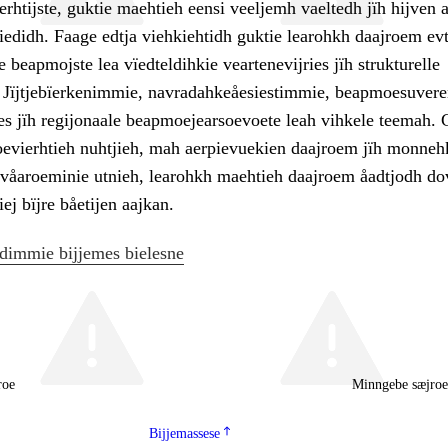
rhtijste, guktie maehtieh eensi veeljemh vaeltedh jïh hijven 
iedidh. Faage edtja viehkiehtidh guktie learohkh daajroem ev
e beapmojste lea vïedteldihkie veartenevijries jïh strukturelle
. Jïjtjebïerkenimmie, navradahkeåesiestimmie, beapmoesuvere
ies jïh regijonaale beapmoejearsoevoete leah vihkele teemah. 
vierhtieh nuhtjieh, mah aerpievuekien daajroem jïh monneh
åaroeminie utnieh, learohkh maehtieh daajroem åadtjodh do
ej bïjre båetijen aajkan.
dimmie bijjemes bielesne
roe
Minngebe sæjro
Bijjemassese