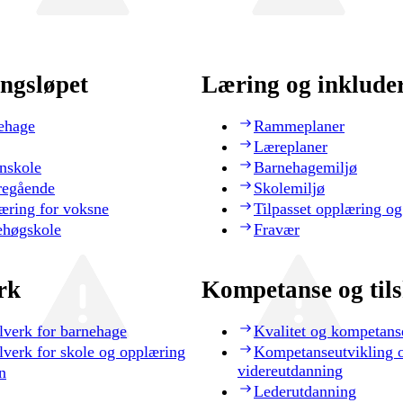
ngsløpet
Læring og inklude
ehage
Rammeplaner
Læreplaner
nskole
Barnehagemiljø
regående
Skolemiljø
æring for voksne
Tilpasset opplæring og
ehøgskole
Fravær
rk
Kompetanse og til
lverk for barnehage
Kvalitet og kompetans
lverk for skole og opplæring
Kompetanseutvikling 
videreutdanning
n
Lederutdanning