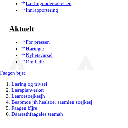
Lærlingundersøkelsen
Innrapportering
Aktuelt
For pressen
Høringer
Nyhetsvarsel
Om Udir
Faagen bïjre
Læring og trivsel
Læreplanverket
Learoesoejkesjh
Beapmoe jïh healsoe, saemien soejkesj
Faagen bïjre
Dåaresthfaageles teemah