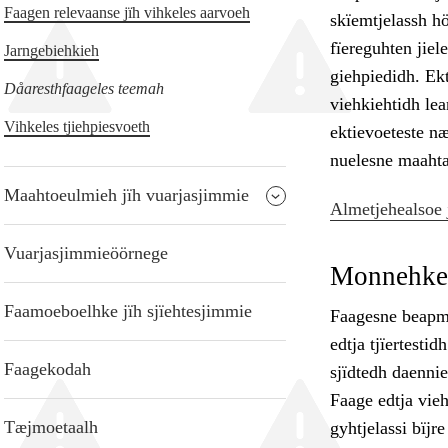
Faagen relevaanse jïh vihkeles aarvoeh
skïemtjelassh h
fïereguhten jiel
Jarngebiehkieh
giehpiedidh. Ekt
Dåaresthfaageles teemah
viehkiehtidh lea
Vihkeles tjiehpiesvoeth
ektievoeteste n
nuelesne maaht
Maahtoeulmieh jïh vuarjasjimmie
Almetjehealsoe 
Vuarjasjimmieöörnege
Monnehke 
Faamoeboelhke jïh sjïehtesjimmie
Faagesne beapmo
edtja tjïertest
Faagekodah
sjïdtedh daennie 
Faage edtja vieh
Tæjmoetaalh
gyhtjelassi bïj