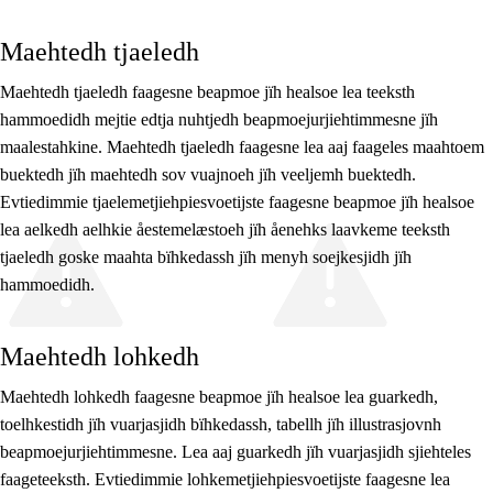
Maehtedh tjaeledh
Maehtedh tjaeledh faagesne beapmoe jïh healsoe lea teeksth
hammoedidh mejtie edtja nuhtjedh beapmoejurjiehtimmesne jïh
maalestahkine. Maehtedh tjaeledh faagesne lea aaj faageles maahtoem
buektedh jïh maehtedh sov vuajnoeh jïh veeljemh buektedh.
Evtiedimmie tjaelemetjiehpiesvoetijste faagesne beapmoe jïh healsoe
lea aelkedh aelhkie åestemelæstoeh jïh åenehks laavkeme teeksth
tjaeledh goske maahta bïhkedassh jïh menyh soejkesjidh jïh
hammoedidh.
Maehtedh lohkedh
Maehtedh lohkedh faagesne beapmoe jïh healsoe lea guarkedh,
toelhkestidh jïh vuarjasjidh bïhkedassh, tabellh jïh illustrasjovnh
beapmoejurjiehtimmesne. Lea aaj guarkedh jïh vuarjasjidh sjiehteles
faageteeksth. Evtiedimmie lohkemetjiehpiesvoetijste faagesne lea