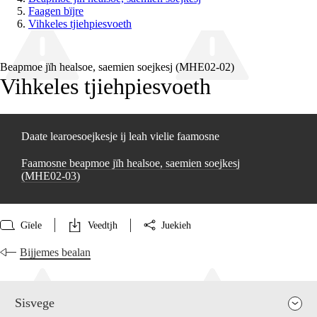
Faagen bïjre
Vihkeles tjiehpiesvoeth
Beapmoe jïh healsoe, saemien soejkesj (MHE02‑02)
Vihkeles tjiehpiesvoeth
Daate learoesoejkesje ij leah vielie faamosne
Faamosne beapmoe jïh healsoe, saemien soejkesj
(MHE02‑03)
Gïele
Veedtjh
Juekieh
Bijjemes bealan
Sisvege