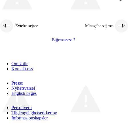
Evtebe sæjroe
Minngebe sæjroe
Bijjemassese
Om Udir
Kontakt oss
Presse
Nyhetsvarsel
English pages
Personvern
Tilgjengelighetserklæring
Informasjonskapsler