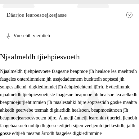
Dåarjoe learoesoejkesjasse
Vuesehth vierhtieh
Faagen relevaanse jïh vihkeles aarvoeh
Njaalmeldh tjiehpiesvoeth
Jarngebiehkieh
Dåaresthfaageles teemah
Njaalmeldh tjiehpiesvoete faagesne beapmoe jïh healsoe lea maehtedh
faageles onterdimmiem jïh ussjedadtemem buektedh soptsesi jïh
Vihkeles tjiehpiesvoeth
sohpestallemi, digkiedimmiej jïh åehpiedehtemi tjïrrh. Evtiedimmie
njaalmeldh tjiehpiesvoetijste faagesne beapmoe jïh healsoe lea aelkedh
beapmoejurjiehtimmien jïh maalestahki bïjre soptsestidh goske maahta
ahkedh geervebe teemah digkiedidh healsoen, beapmoeåtnoen jïh
beapmoejearsoesvoeten bïjre. Ånnetji ånnetji learohkh tjuerieh jienebh
faagebaakoeh nuhtjedh gosse edtjieh sijjen veeljemh tjïelkestidh, jallh
gosse edtjieh meatan årrodh faageles digkiedimmine