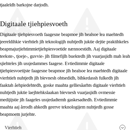
tjaaleldh barkojne darjodh.
Digitaale tjiehpiesvoeth
Digitaale tjiehpiesvoeth faagesne beapmoe jïh healsoe lea maehtedh
jeereldihkie vierhtieh jïh teknologijh nuhtjedh juktie dejtie praktihkeles
beapmajurjiehtimmietjiehpiesvoetide nænnoestidh. Aaj digitaale
teekste-, tjoeje-, guvvie- jïh filmefijlh buektedh jïh vuarjasjidh mah leah
sjiehteles jïh ussjedammes faagese. Evtiedimmie digitaale
tjiehpiesvoetijste faagesne beapmoe jïh healsoe lea maehtedh digitaale
vierhtieh nuhtjedh jïh bïevnesh ohtsedidh, bïhkedassh fulkedh jïh
faaktah åehpiedehtedh, goske maahta gelliesåarhts digitaale vierhtieh
nuhtjedh juktie laejhtehkslaakan bïevnesh vuarjasjidh ovmessie
medijijstie jïh faageles ussjedadtemh gaskesadtedh. Evtiedimmie
maahta aaj årrodh ahkedh geerve teknologijem nuhtjedh gosse
beapmoem jurjehte.
Vierhtieh