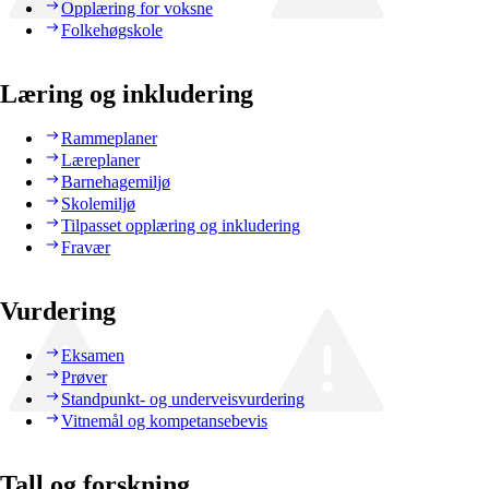
Opplæring for voksne
Folkehøgskole
Læring og inkludering
Rammeplaner
Læreplaner
Barnehagemiljø
Skolemiljø
Tilpasset opplæring og inkludering
Fravær
Vurdering
Eksamen
Prøver
Standpunkt- og underveisvurdering
Vitnemål og kompetansebevis
Tall og forskning