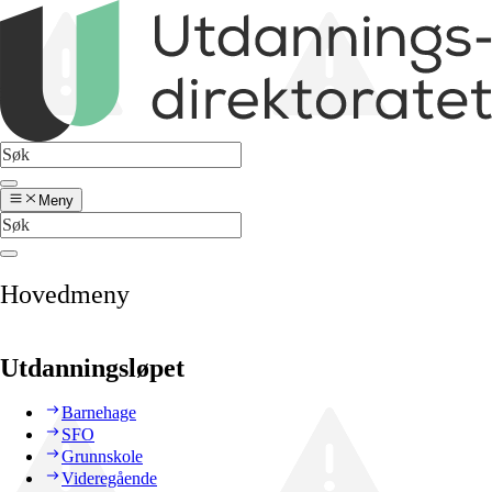
Meny
Hovedmeny
Utdanningsløpet
Barnehage
SFO
Grunnskole
Videregående