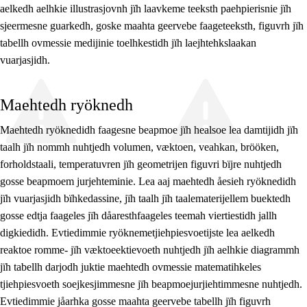
aelkedh aelhkie illustrasjovnh jïh laavkeme teeksth paehpierisnie jïh
sjeermesne guarkedh, goske maahta geervebe faageteeksth, figuvrh jïh
tabellh ovmessie medijinie toelhkestidh jïh laejhtehkslaakan
vuarjasjidh.
Maehtedh ryöknedh
Maehtedh ryöknedidh faagesne beapmoe jïh healsoe lea damtijidh jïh
taalh jïh nommh nuhtjedh volumen, væktoen, veahkan, brööken,
forholdstaali, temperatuvren jïh geometrijen figuvri bïjre nuhtjedh
gosse beapmoem jurjehteminie. Lea aaj maehtedh åesieh ryöknedidh
jïh vuarjasjidh bïhkedassine, jïh taalh jïh taalematerijellem buektedh
gosse edtja faageles jïh dåaresthfaageles teemah viertiestidh jallh
digkiedidh. Evtiedimmie ryöknemetjiehpiesvoetijste lea aelkedh
reaktoe romme- jïh væktoeektievoeth nuhtjedh jïh aelhkie diagrammh
jïh tabellh darjodh juktie maehtedh ovmessie matematihkeles
tjiehpiesvoeth soejkesjimmesne jïh beapmoejurjiehtimmesne nuhtjedh.
Evtiedimmie jåarhka gosse maahta geervebe tabellh jïh figuvrh