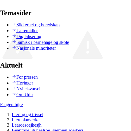
Temasider
Sikkerhet og beredskap
Læremidler
Digitalisering
Samisk i barnehage og skole
Nasjonale minoriteter
Aktuelt
For pressen
Høringer
Nyhetsvarsel
Om Udir
Faagen bïjre
Læring og trivsel
Læreplanverket
Learoesoejkesjh
Beapmoe jïh healsoe, saemien soejkesj