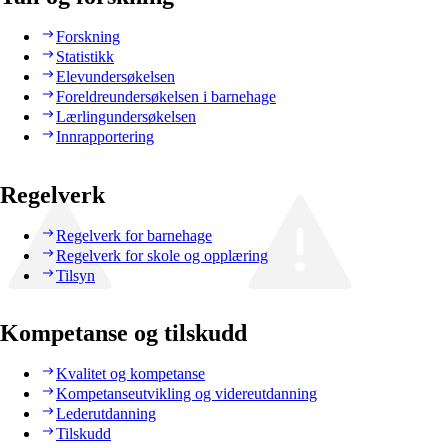
Forskning
Statistikk
Elevundersøkelsen
Foreldreundersøkelsen i barnehage
Lærlingundersøkelsen
Innrapportering
Regelverk
Regelverk for barnehage
Regelverk for skole og opplæring
Tilsyn
Kompetanse og tilskudd
Kvalitet og kompetanse
Kompetanseutvikling og videreutdanning
Lederutdanning
Tilskudd