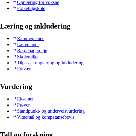
Opplæring for voksne
Folkehøgskole
Læring og inkludering
Rammeplaner
Læreplaner
Barnehagemiljø
Skolemiljø
Tilpasset opplæring og inkludering
Fravær
Vurdering
Eksamen
Prøver
Standpunkt- og underveisvurdering
Vitnemål og kompetansebevis
Tall og forskning