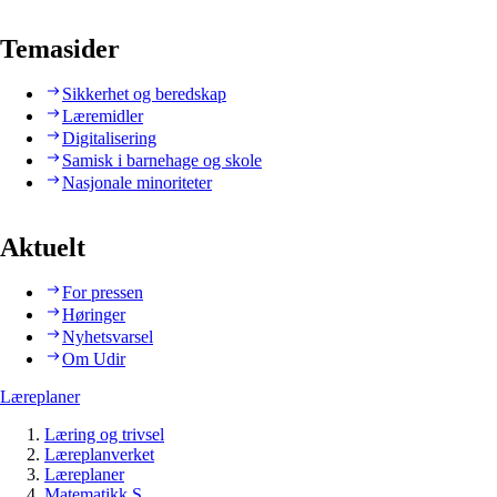
Temasider
Sikkerhet og beredskap
Læremidler
Digitalisering
Samisk i barnehage og skole
Nasjonale minoriteter
Aktuelt
For pressen
Høringer
Nyhetsvarsel
Om Udir
Læreplaner
Læring og trivsel
Læreplanverket
Læreplaner
Matematikk S