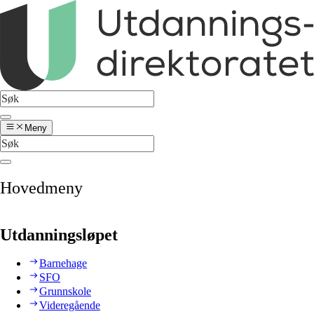
Meny
Hovedmeny
Utdanningsløpet
Barnehage
SFO
Grunnskole
Videregående