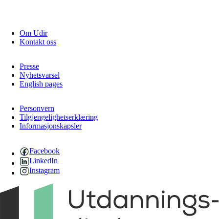
Om Udir
Kontakt oss
Presse
Nyhetsvarsel
English pages
Personvern
Tilgjengelighetserklæring
Informasjonskapsler
Facebook
LinkedIn
Instagram