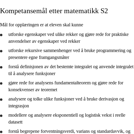
Kompetansemål etter matematikk S2
Kjerneelementer
Tverrfaglige temaer
Mål for opplæringen er at eleven skal kunne
Grunnleggende ferdigheter
utforske
egenskaper ved ulike rekker og
gjøre rede for
praktiske
anvendelser av egenskaper ved rekker
utforske
rekursive sammenhenger ved å
bruke
programmering og
presentere
egne framgangsmåter
forstå
definisjonen av det bestemte integralet og
anvende
integralet
Matematikk S1
til å
analysere
funksjoner
Matematikk S2
gjøre rede for
analysens fundamentalteorem og
gjøre rede for
konsekvenser av teoremet
analysere
og
tolke
ulike funksjoner ved å
bruke
derivasjon og
integrasjon
modellere og
analysere
eksponentiell og logistisk vekst i reelle
datasett
forstå
begrepene forventningsverdi, varians og standardavvik, og