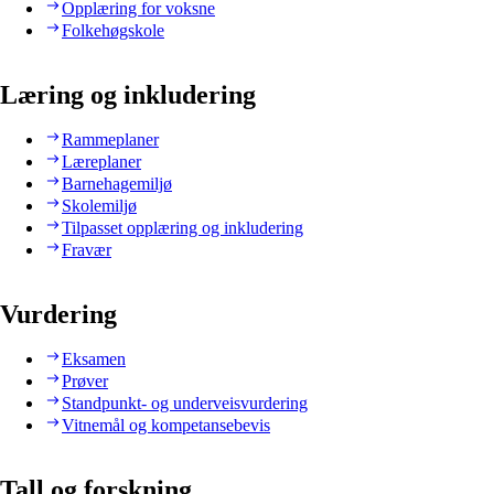
Opplæring for voksne
Folkehøgskole
Læring og inkludering
Rammeplaner
Læreplaner
Barnehagemiljø
Skolemiljø
Tilpasset opplæring og inkludering
Fravær
Vurdering
Eksamen
Prøver
Standpunkt- og underveisvurdering
Vitnemål og kompetansebevis
Tall og forskning