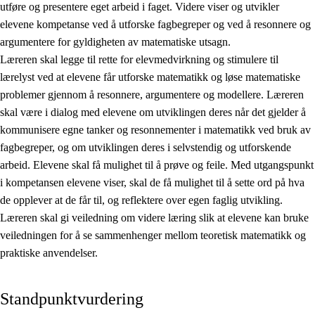
utføre og presentere eget arbeid i faget. Videre viser og utvikler
elevene kompetanse ved å utforske fagbegreper og ved å resonnere og
argumentere for gyldigheten av matematiske utsagn.
Læreren skal legge til rette for elevmedvirkning og stimulere til
lærelyst ved at elevene får utforske matematikk og løse matematiske
problemer gjennom å resonnere, argumentere og modellere. Læreren
skal være i dialog med elevene om utviklingen deres når det gjelder å
kommunisere egne tanker og resonnementer i matematikk ved bruk av
fagbegreper, og om utviklingen deres i selvstendig og utforskende
arbeid. Elevene skal få mulighet til å prøve og feile. Med utgangspunkt
i kompetansen elevene viser, skal de få mulighet til å sette ord på hva
de opplever at de får til, og reflektere over egen faglig utvikling.
Læreren skal gi veiledning om videre læring slik at elevene kan bruke
veiledningen for å se sammenhenger mellom teoretisk matematikk og
praktiske anvendelser.
Standpunktvurdering