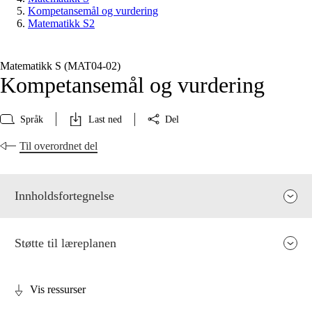
Kompetansemål og vurdering
Matematikk S2
Matematikk S (MAT04‑02)
Kompetansemål og vurdering
Språk
Last ned
Del
Til overordnet del
Innholdsfortegnelse
Støtte til læreplanen
Vis ressurser
Fagenes relevans og sentrale verdier