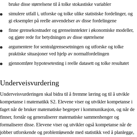
bruke
disse størrelsene til å
tolke
stokastiske variabler
simulere utfall i,
utforske
og
tolke
ulike statistiske fordelinger, og
gi eksempler på reelle anvendelser av disse fordelingene
finne grensekostnader og grenseinntekter i økonomiske modeller,
og
gjøre rede for
betydningen av disse størrelsene
argumentere for sentralgrensesetningen og
utforske
og
tolke
praktiske situasjoner ved hjelp av normalfordelingen
gjennomføre
hypotesetesting i reelle datasett og
tolke
resultatet
Underveisvurdering
Underveisvurderingen skal bidra til å fremme læring og til å utvikle
kompetanse i matematikk S2. Elevene viser og utvikler kompetanse i
faget når de bruker matematiske begreper i kommunikasjon, og når de
finner, forstår og generaliserer matematiske sammenhenger og
formaliserer disse. Elevene viser og utvikler også kompetanse når de
jobber utforskende og problemløsende med statistikk ved å planlegge,