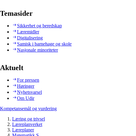
Temasider
Sikkerhet og beredskap
Læremidler
Digitalisering
Samisk i barnehage og skole
Nasjonale minoriteter
Aktuelt
For pressen
Høringer
Nyhetsvarsel
Om Udir
Kompetansemål og vurdering
Læring og trivsel
Læreplanverket
Læreplaner
Matematikk S